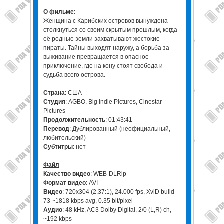
О фильме
:
Женщина с Карибских островов вынуждена
столкнуться со своим скрытым прошлым, когда
её родные земли захватывают жестокие
пираты. Тайны выходят наружу, а борьба за
выживание превращается в опасное
приключение, где на кону стоят свобода и
судьба всего острова.
Страна
: США
Студия
: AGBO, Big Indie Pictures, Cinestar
Pictures
Продолжительность
: 01:43:41
Перевод
: Дублированный (неофициальный,
любительский)
Субтитры
: нет
Файл
Качество видео
: WEB-DLRip
Формат видео
: AVI
Видео
: 720x304 (2.37:1), 24.000 fps, XviD build
73 ~1818 kbps avg, 0.35 bit/pixel
Аудио
: 48 kHz, AC3 Dolby Digital, 2/0 (L,R) ch,
~192 kbps