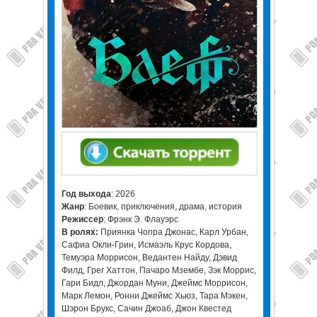
Год выхода
: 2026
Жанр
: Боевик, приключения, драма, история
Режиссер
: Фрэнк Э. Флауэрс
В ролях:
Приянка Чопра Джонас, Карл Урбан,
Сафиа Окли-Грин, Исмаэль Крус Кордова,
Темуэра Моррисон, Ведантен Найду, Дэвид
Филд, Грег Хаттон, Пачаро Мзембе, Зэк Моррис,
Гари Бидл, Джордан Муни, Джеймс Моррисон,
Марк Лемон, Ронни Джеймс Хьюз, Тара Мэкен,
Шэрон Брукс, Сачин Джоаб, Джон Квестед