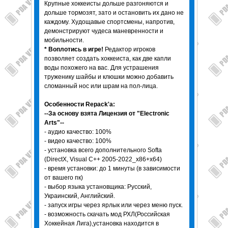
Крупные хоккеисты дольше разгоняются и
дольше тормозят, зато и остановить их дано не
каждому. Худощавые спортсмены, напротив,
демонстрируют чудеса маневренности и
мобильности.
* Воплотись в игре!
Редактор игроков
позволяет создать хоккеиста, как две капли
воды похожего на вас. Для устрашения
труженику шайбы и клюшки можно добавить
сломанный нос или шрам на пол-лица.
Особенности Repack'a:
--За основу взята Лицензия от "Electronic
Arts"--
- аудио качество: 100%
- видео качество: 100%
- установка всего дополнительного Softa
(DirectX, Visual C++ 2005-2022_x86+x64)
- время установки: до 1 минуты (в зависимости
от вашего пк)
- выбор языка установщика: Русский,
Украинский, Английский.
- запуск игры через ярлык или через меню пуск.
- возможность скачать мод РХЛ(Российская
Хоккейная Лига),установка находится в