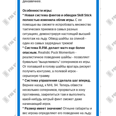
динамичнее.
Особенности игры:
* Новая система финтов и обводки Skill Stick
полностью изменила облик игры.
С ее
помощью вы сможете испробовать множество
тактических приемов в самых разных
ситуациях, демонстрируя настоящий высший
пилотаж на льду. Обвод шайбы за спиной -
один из самых заурядных трюков!
* Система R.P.M. делает матч еще более
опасным.
Realistic Puck Momentum -
реалистичное поведение шайбы - позволяет
буквально "выщелкивать" соперников из игры.
От попавшей в голову шайбы вратарь рискует
получить контузию, а полевой игрок -
серьезную травму.
* Система управления сделала шаг вперед.
Вернее назад, к NHL 94. Теперь обвести
нескольких соперников, прорваться в зону
противника, закрепиться там и выполнить
какой-нибудь хитрый финт сможет даже
начинающий игрок.
* Размер имеет значение!
Отныне габариты и
вес игрока определяют его поведение на льду.