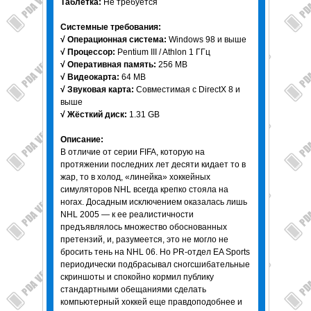
Таблетка:
Не требуется
Системные требования:
√ Операционная система:
Windows 98 и выше
√ Процессор:
Pentium III / Athlon 1 ГГц
√ Оперативная память:
256 MB
√ Видеокарта:
64 MB
√ Звуковая карта:
Совместимая с DirectX 8 и
выше
√ Жёсткий диск:
1.31 GB
Описание:
В отличие от серии FIFA, которую на
протяжении последних лет десяти кидает то в
жар, то в холод, «линейка» хоккейных
симуляторов NHL всегда крепко стояла на
ногах. Досадным исключением оказалась лишь
NHL 2005 — к ее реалистичности
предъявлялось множество обоснованных
претензий, и, разумеется, это не могло не
бросить тень на NHL 06. Но PR-отдел EA Sports
периодически подбрасывал сногсшибательные
скриншоты и спокойно кормил публику
стандартными обещаниями сделать
компьютерный хоккей еще правдоподобнее и