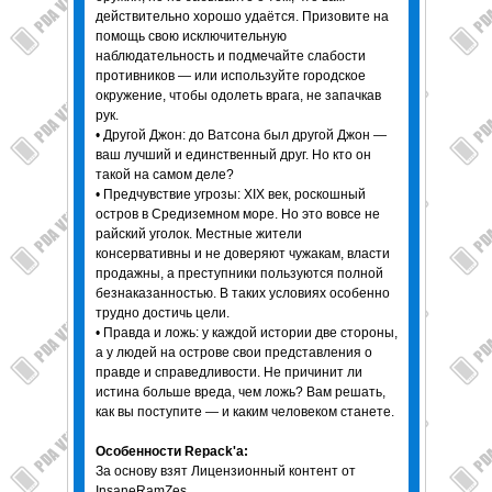
действительно хорошо удаётся. Призовите на
помощь свою исключительную
наблюдательность и подмечайте слабости
противников — или используйте городское
окружение, чтобы одолеть врага, не запачкав
рук.
• Другой Джон: до Ватсона был другой Джон —
ваш лучший и единственный друг. Но кто он
такой на самом деле?
• Предчувствие угрозы: XIX век, роскошный
остров в Средиземном море. Но это вовсе не
райский уголок. Местные жители
консервативны и не доверяют чужакам, власти
продажны, а преступники пользуются полной
безнаказанностью. В таких условиях особенно
трудно достичь цели.
• Правда и ложь: у каждой истории две стороны,
а у людей на острове свои представления о
правде и справедливости. Не причинит ли
истина больше вреда, чем ложь? Вам решать,
как вы поступите — и каким человеком станете.
Особенности Repack'a:
За основу взят Лицензионный контент от
InsaneRamZes