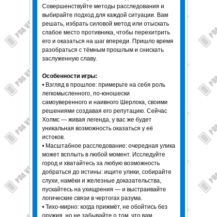
Совершенствуйте методы расследования и
выбирайте подход для каждой ситуации. Вам
решать, избрать силовой метод или отыскать
слабое место противника, чтобы перехитрить
его и оказаться на шаг впереди. Пришло время
разобраться с тёмным прошлым и снискать
заслуженную славу.
Особенности игры:
• Взгляд в прошлое: примерьте на себя роль
легкомысленного, по-юношески
самоуверенного и наивного Шерлока, своими
решениями создавая его репутацию. Сейчас
Холмс — живая легенда, у вас же будет
уникальная возможность оказаться у её
истоков.
• Масштабное расследование: очередная улика
может всплыть в любой момент. Исследуйте
город и хватайтесь за любую возможность
добраться до истины: ищите улики, собирайте
слухи, намёки и железные доказательства,
пускайтесь на ухищрения — и выстраивайте
логические связи в чертогах разума.
• Тихо-мирно: когда прижмёт, не обойтись без
оружия, но не забывайте о том, что вам