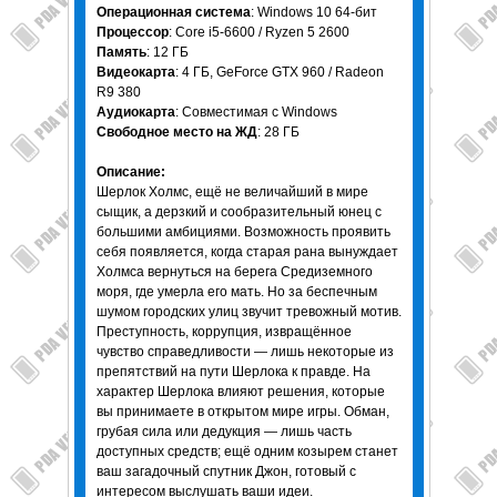
Операционная система
: Windows 10 64-бит
Процессор
: Core i5-6600 / Ryzen 5 2600
Память
: 12 ГБ
Видеокарта
: 4 ГБ, GeForce GTX 960 / Radeon
R9 380
Аудиокарта
: Совместимая с Windows
Свободное место на ЖД
: 28 ГБ
Описание:
Шерлок Холмс, ещё не величайший в мире
сыщик, а дерзкий и сообразительный юнец с
большими амбициями. Возможность проявить
себя появляется, когда старая рана вынуждает
Холмса вернуться на берега Средиземного
моря, где умерла его мать. Но за беспечным
шумом городских улиц звучит тревожный мотив.
Преступность, коррупция, извращённое
чувство справедливости — лишь некоторые из
препятствий на пути Шерлока к правде. На
характер Шерлока влияют решения, которые
вы принимаете в открытом мире игры. Обман,
грубая сила или дедукция — лишь часть
доступных средств; ещё одним козырем станет
ваш загадочный спутник Джон, готовый с
интересом выслушать ваши идеи.