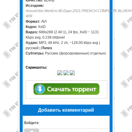
Качество:
BDRip
Исходник:
Around.the.World.in.80.Days.2021.FRENCH.COMPLETE.BLURAY
4FR
Формат:
AVI
Кодек:
XviD
Видео:
688x288 (2.40:1), 24 fps, XviD ~ 1131
Kbps avg, 0.238 bit/pixel
Аудио:
МР3, 48 kHz, 2 ch, ~128.00 kbps avg |
русский |
iTunes
Субтитры:
Русские (форсированные) отдельно
Скриншоты:
Добавить комментарий
Войдите: