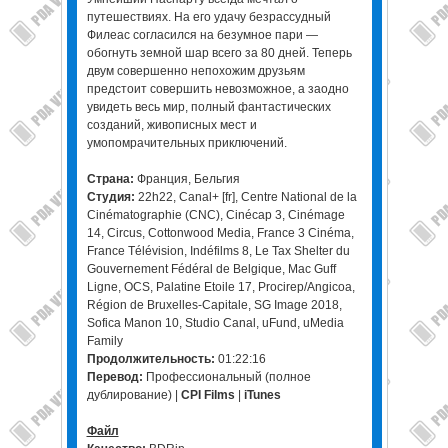
путешествиях. На его удачу безрассудный
Филеас согласился на безумное пари —
обогнуть земной шар всего за 80 дней. Теперь
двум совершенно непохожим друзьям
предстоит совершить невозможное, а заодно
увидеть весь мир, полный фантастических
созданий, живописных мест и
умопомрачительных приключений.
Страна:
Франция, Бельгия
Студия:
22h22, Canal+ [fr], Centre National de la
Cinématographie (CNC), Cinécap 3, Cinémage
14, Circus, Cottonwood Media, France 3 Cinéma,
France Télévision, Indéfilms 8, Le Tax Shelter du
Gouvernement Fédéral de Belgique, Mac Guff
Ligne, OCS, Palatine Etoile 17, Procirep/Angicoa,
Région de Bruxelles-Capitale, SG Image 2018,
Sofica Manon 10, Studio Canal, uFund, uMedia
Family
Продолжительность:
01:22:16
Перевод:
Профессиональный (полное
дублирование) |
CPI Films
|
iTunes
Файл