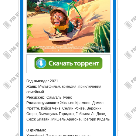
Год выхода:
2021
Жанр:
Мультфильм, комедия, приключения,
семейный
Режиссер:
Самуэль Турно
Роли озвучивают:
Жюльен Крампон, Дамиен
Фретте, Кэйси Чейз, Селин Ронте, Вероник
Огеро, Эммануэль Гариджо, Гэбриел Ле Дозе,
Серж Биаван, Мишель Арагоне, Грегори Кидель
О фильме:
Умнейший Паспарту всегда мечтал о