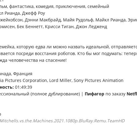
ьм, фантастика, комедия, приключения, семейный
л Рианда, Джефф Роу
жейкобсон, Дэнни Макбрайд, Майя Рудольф, Майкл Рианда, Эри
рмисен, Бек Беннетт, Крисси Тиган, Джон Ледженд
емейка, которую едва ли можно назвать идеальной, отправляетс
вается посреди восстания роботов. Кто бы мог подумать: тепер
жда человечества на спасение!
анада, Франция
a Pictures Corporation, Lord Miller, Sony Pictures Animation
ность:
01:49:39
ссиональный (полное дублирование) |
Пифагор
по заказу
Netfl
p
Mitchells.vs.the.Machines.2021.1080p.BluRay.Remu.TeamHD