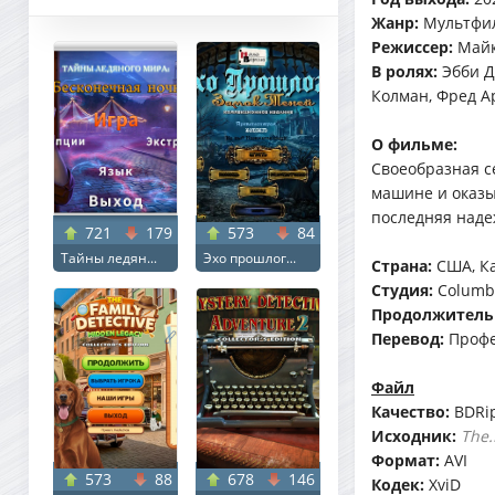
Жанр:
Мультфил
Режиссер:
Майк
В ролях:
Эбби Д
Колман, Фред А
О фильме:
Своеобразная с
машине и оказы
последняя наде
721
179
573
84
Тайны ледян...
Эхо прошлог...
Страна:
США, К
Студия:
Columbi
Продолжитель
Перевод:
Профе
Файл
Качество:
BDRi
Исходник:
The.
Формат:
AVI
573
88
678
146
Кодек:
XviD