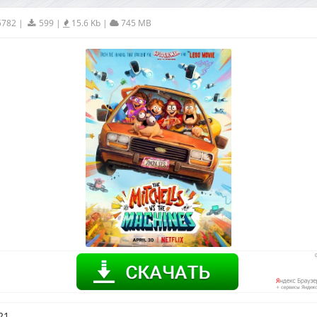
5782
|
599
|
15.6 Kb
|
745 MB
21