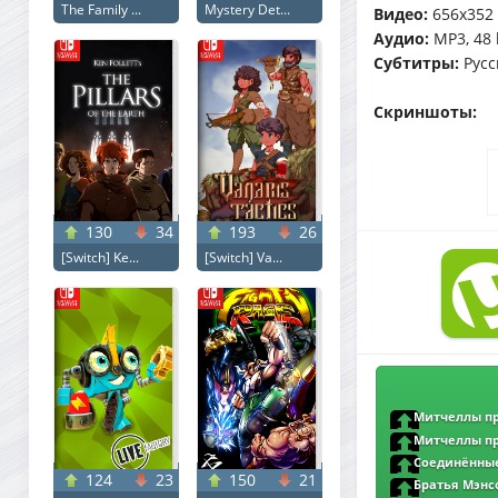
The Family ...
Mystery Det...
Видео:
656x352 (
Аудио:
MP3, 48 
Субтитры:
Русс
Скриншоты:
130
34
193
26
[Switch] Ke...
[Switch] Va...
Митчеллы про
Machines (2021) B
Митчеллы про
Machines (2021) H
Соединённые
124
23
150
21
United States vs. 
Братья Мэнс