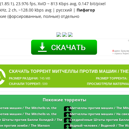
1.85:1), 23.976 fps, XviD ~ 813 Kbps avg, 0.147 bit/pixel
kHz, 2 ch, ~128.00 kbps avg | русский |
Пифагор
кие (форсированные, полные) отдельно
РАЗМЕР РАЗДАЧИ:
745 MB
РАЗМЕР ТОРРЕНТА:
СКАЧАЛИ ТОРРЕНТ:
599
ПРОСМОТРЕЛИ МАТЕРИА
Похожие торренты
тив машин / The Mitchells vs. the
Митчеллы против машин / The Mitch
DRip от MegaPeer | Netflix
Machines (2021) BDRip от MegaPeer | Netf
тив машин / The Mitchells vs. the
Митчеллы против машин / На связ
DRip от MegaPeer | Netflix
Mitchells vs. the Machines (2021) WEB-DL
 Штаты против Билли Холидей / The
Соединённые Штаты против Билли
| Netflix
Billie Holiday (2021) BDRip от MegaPeer |
United States vs. Billie Holiday (2021) BD
он против зомби / The Manson
Водный человек / Водяной / The Wa