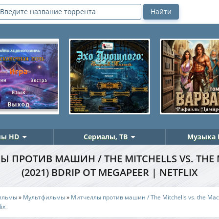
ы HD
Сериалы, ТВ
Музыка 
 ПРОТИВ МАШИН / THE MITCHELLS VS. THE
(2021) BDRIP ОТ MEGAPEER | NETFLIX
ильмы
»
Мультфильмы
»
Митчеллы против машин / The Mitchells vs. the Mac
ix