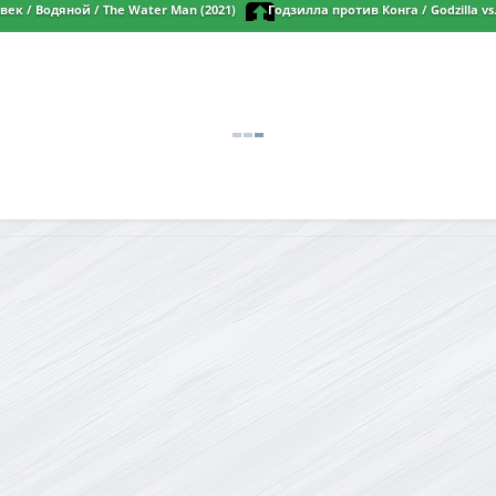
iTunes
 Zombie Massacre (2021) BDRip от
BDRip от MegaPeer | Netflix
ек / Водяной / The Water Man (2021)
Годзилла против Конга / Godzilla vs.
 | Netflix
BDRip от MegaPeer | D, P | iTunes