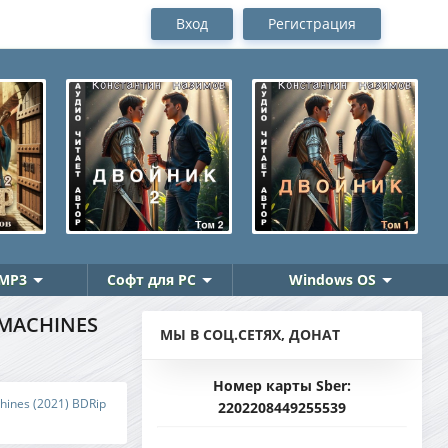
Вход
Регистрация
MP3
Софт для PC
Windows OS
 MACHINES
МЫ В СОЦ.СЕТЯХ, ДОНАТ
Номер карты Sber:
hines (2021) BDRip
2202208449255539