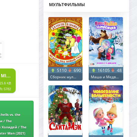
МУЛЬТФИЛЬМЫ
5110
690
16105
48
СКАЧАТЬ ТОРРЕНТ МИТЧЕЛЛЫ ПРОТИВ МАШИН / THE MITCHELLS VS. THE MACHINES (2021) BDRIP ОТ MEGAPEER | NETFLIX
Сборник мул...
Маша и Медв...
15.6 KB
Л:
5782
ells vs. the
lix
и / The
Rip от MegaPeer
 Холидей / The
Rip от MegaPeer |
ter Man (2021)