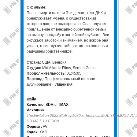
О фильме:
После смерти матери Эви делает тест ДНК и
обнаруживает кузена, о существовании
которого даже не подозревала. Она получает
приглашение от внезапно обретённой семьи
на пышную свадьбу в английской глубинке. Эви
окружают заботой и вниманием, но вскоре она
узнает, какие жуткие тайны стоят за показным
радушием родственников.
Страна:
США, Венгрия
Студия:
Mid Atlantic Films, Screen Gems
Продолжительность:
01:45:05
Перевод:
Профессиональный (полное
дублирование) |
Лицензия
|
Файл
Качество:
BDRip |
IMAX
Исходник:
The.Invitation.2022.BluRay.1080p.Theatrical.MULTi.REMUX.AVC.
HD.MA.5.1-LEGi0N
Формат:
AVI
Кодек:
XviD