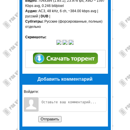
Видео:
704x384 (1.85:1), 23.976 fps, XviD ~ 1597
Kbps avg, 0.246 bit/pixel
Аудио:
AC3, 48 kHz, 6 ch, ~384.00 kbps avg |
русский |
DUB
|
Субтитры:
Русские (форсированные, полные)
отдельно
Скриншоты:
Добавить комментарий
Войдите:
Отправить