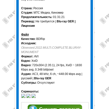
Страна:
Россия
Студия:
МТС Медиа, Киномир
Продолжительность:
01:31:21
Перевод:
Не требуется |
Blu-ray GER |
Лицензия
Файл
Качество:
BDRip
Исходник:
Obsessed.2022.MULTi.COMPLETE.BLURAY-
MONUMENT
Формат:
AVI
Кодек:
XviD
Видео:
720x304 (2.35:1), 24 fps, XviD ~ 1830
Kbps avg, 0.348 bit/pixel
Аудио:
AC3, 48 kHz, 6 ch, ~448.00 kbps avg |
русский |
Blu-ray GER
Субтитры:
Отсутствуют
Скриншоты: