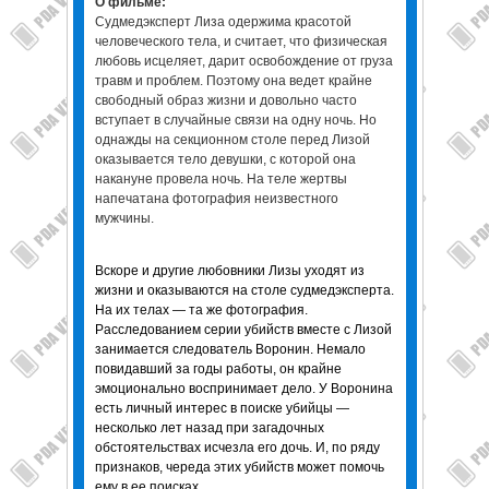
О фильме:
Судмедэксперт Лиза одержима красотой
человеческого тела, и считает, что физическая
любовь исцеляет, дарит освобождение от груза
травм и проблем. Поэтому она ведет крайне
свободный образ жизни и довольно часто
вступает в случайные связи на одну ночь. Но
однажды на секционном столе перед Лизой
оказывается тело девушки, с которой она
накануне провела ночь. На теле жертвы
напечатана фотография неизвестного
мужчины.
Вскоре и другие любовники Лизы уходят из
жизни и оказываются на столе судмедэксперта.
На их телах — та же фотография.
Расследованием серии убийств вместе с Лизой
занимается следователь Воронин. Немало
повидавший за годы работы, он крайне
эмоционально воспринимает дело. У Воронина
есть личный интерес в поиске убийцы —
несколько лет назад при загадочных
обстоятельствах исчезла его дочь. И, по ряду
признаков, череда этих убийств может помочь
ему в ее поисках.