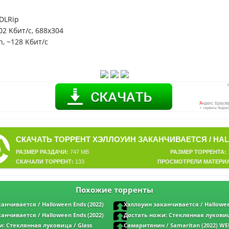
DLRip
802 Kбит/с, 688x304
ch, ~128 Kбит/с
РАЗМЕР РАЗДАЧИ:
747 MB
РАЗМЕР ТОРРЕНТА:
СКАЧАЛИ ТОРРЕНТ:
133
ПРОСМОТРЕЛИ МАТЕРИ
Похожие торренты
анчивается / Halloween Ends (2022)
Хэллоуин заканчивается / Hallowee
w-Team | TVShows
WEB-DLRip от toxics | TVShows
анчивается / Halloween Ends (2022)
Достать ножи: Стеклянная луковиц
 | iTunes
Onion: A Knives Out Mystery (2022) WEB-DL
: Стеклянная луковица / Glass
Самаритянин / Samaritan (2022) WEB