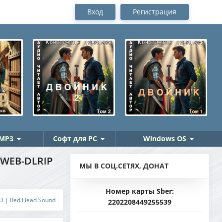
Вход
Регистрация
MP3
Софт для PC
Windows OS
WEB-DLRIP
МЫ В СОЦ.СЕТЯХ, ДОНАТ
Номер карты Sber:
 D | Red Head Sound
2202208449255539