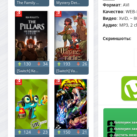
The Family ...
Mystery Det...
Формат
: AVI
Качество
: WEB-
Видео
: XviD, ~ 
Аудио
: MP3, 2 
Скриншоты:
130
34
193
26
[Switch] Ke...
[Switch] Va...
Хэллоуин зак
WEB-DLRip от Ne
Хэллоуин зак
124
23
150
21
BDRip от MegaPeer
Достать ножи