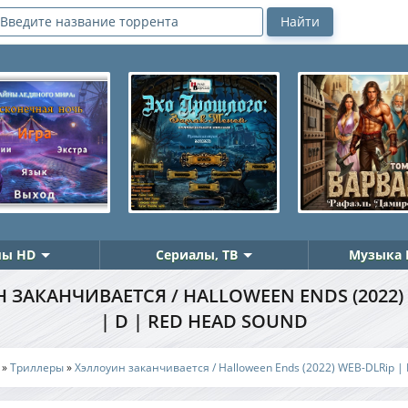
ы HD
Сериалы, ТВ
Музыка 
 ЗАКАНЧИВАЕТСЯ / HALLOWEEN ENDS (2022) 
| D | RED HEAD SOUND
»
Триллеры
»
Хэллоуин заканчивается / Halloween Ends (2022) WEB-DLRip |