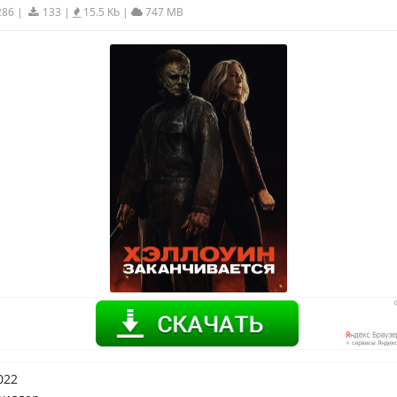
286
|
133
|
15.5 Kb
|
747 MB
022