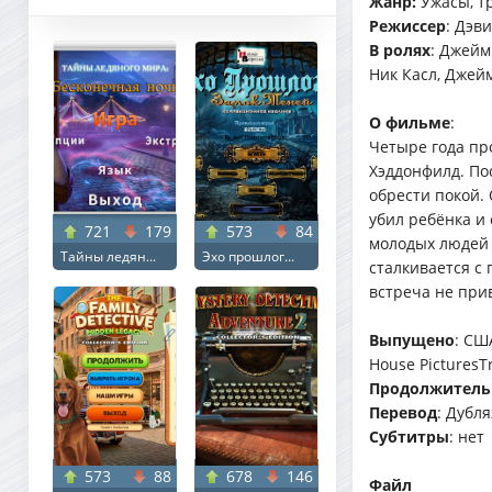
Жанр:
Ужасы, т
Режиссер
: Дэв
В ролях
: Джейм
Ник Касл, Джей
О фильме
:
Четыре года пр
Хэддонфилд. По
обрести покой.
убил ребёнка и 
721
179
573
84
молодых людей 
Тайны ледян...
Эхо прошлог...
сталкивается с
встреча не при
Выпущено
: СШ
House PicturesTr
Продолжитель
Перевод
: Дубл
Субтитры
: нет
573
88
678
146
Файл