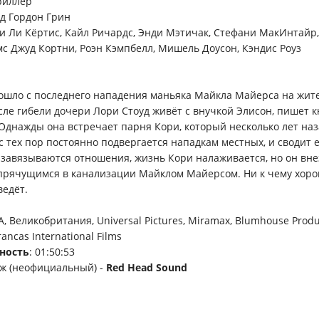
риллер
ид Гордон Грин
и Ли Кёртис, Кайл Ричардс, Энди Мэтичак, Стефани МакИнтайр,
мс Джуд Кортни, Роэн Кэмпбелл, Мишель Доусон, Кэндис Роуз
ошло с последнего нападения маньяка Майкла Майерса на жит
сле гибели дочери Лори Стоуд живёт с внучкой Элисон, пишет к
 Однажды она встречает парня Кори, который несколько лет на
с тех пор постоянно подвергается нападкам местных, и сводит е
завязываются отношения, жизнь Кори налаживается, но он вн
 прячущимся в канализации Майклом Майерсом. Ни к чему хоро
ведёт.
А, Великобритания, Universal Pictures, Miramax, Blumhouse Prod
ancas International Films
ность
: 01:50:53
яж (неофициальный) -
Red Head Sound