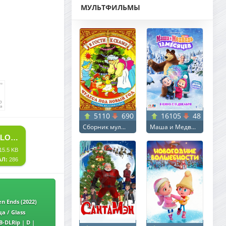
МУЛЬТФИЛЬМЫ
5110
690
16105
48
Сборник мул...
Маша и Медв...
СКАЧАТЬ ТОРРЕНТ ХЭЛЛОУИН ЗАКАНЧИВАЕТСЯ / HALLOWEEN ENDS (2022) WEB-DLRIP | D | RED HEAD SOUND
15.5 KB
АЛ:
286
n Ends (2022)
а / Glass
Rip от toxics |
-DLRip | D |