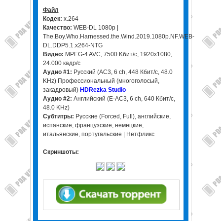
Файл
Кодек:
x.264
Качество:
WEB-DL 1080p |
The.Boy.Who.Harnessed.the.Wind.2019.1080p.NF.WEB-
DL.DDP5.1.x264-NTG
Видео:
MPEG-4 AVC, 7500 Kбит/с, 1920x1080,
24.000 кадр/с
Аудио #1:
Русский (АС3, 6 ch, 448 Кбит/с, 48.0
KHz) Профессиональный (многоголосый,
закадровый)
HDRezka Studio
Аудио #2:
Английский (E-АС3, 6 ch, 640 Кбит/с,
48.0 KHz)
Субтитры:
Русские (Forced, Full), английские,
испанские, французские, немецкие,
итальянские, португальские | Нетфликс
Скриншоты: