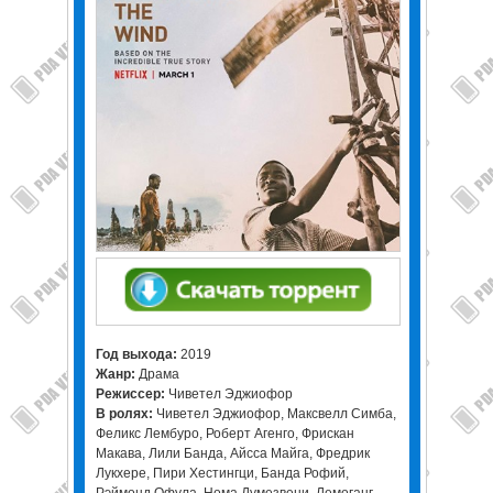
Год выхода:
2019
Жанр:
Драма
Режиссер:
Чиветел Эджиофор
В ролях:
Чиветел Эджиофор, Максвелл Симба,
Феликс Лембуро, Роберт Агенго, Фрискан
Макава, Лили Банда, Айсса Майга, Фредрик
Лукхере, Пири Хестингци, Банда Рофий,