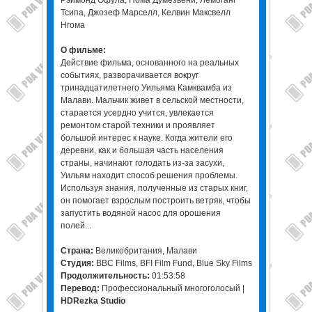
Рэймонд Офула, Нома Думезвени, Лемоганг
Тсипа, Джозеф Марселл, Келвин Максвелл
Нгома
О фильме:
Действие фильма, основанного на реальных
событиях, разворачивается вокруг
тринадцатилетнего Уильяма Камквамба из
Малави. Мальчик живет в сельской местности,
старается усердно учится, увлекается
ремонтом старой техники и проявляет
большой интерес к науке. Когда жители его
деревни, как и большая часть населения
страны, начинают голодать из-за засухи,
Уильям находит способ решения проблемы.
Используя знания, полученные из старых книг,
он помогает взрослым построить ветряк, чтобы
запустить водяной насос для орошения
полей...
Страна:
Великобритания, Малави
Студия:
BBC Films, BFI Film Fund, Blue Sky Films
Продолжительность:
01:53:58
Перевод:
Профессиональный многоголосый |
HDRezka Studio