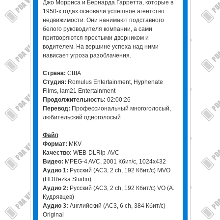
Джо Морриса и Бернарда Гарретта, которые в
1950-х годах основали успешное агентство
недвижимости. Они нанимают подставного
белого руководителя компании, а сами
притворяются простыми дворником и
водителем. На вершине успеха над ними
нависает угроза разоблачения.
Страна:
США
Студия:
Romulus Entertainment, Hyphenate
Films, Iam21 Entertainment
Продолжительность:
02:00:26
Перевод:
Профессиональный многоголосый,
любительский одноголосый
Файл
Формат:
MKV
Качество:
WEB-DLRip-AVC
Видео:
MPEG-4 AVC, 2001 Кбит/с, 1024x432
Аудио 1:
Русский (AC3, 2 ch, 192 Кбит/с) MVO
(HDRezka Studio)
Аудио 2:
Русский (AC3, 2 ch, 192 Кбит/с) VO (А.
Кудрявцев)
Аудио 3:
Английский (AC3, 6 ch, 384 Кбит/с)
Original