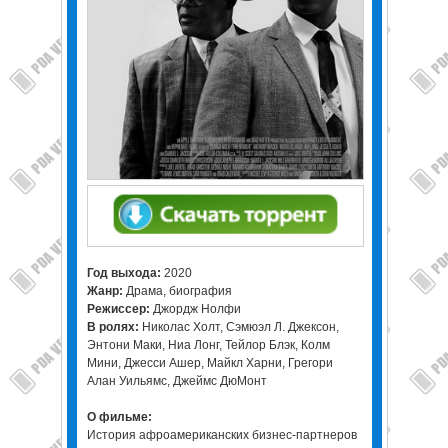
Год выхода:
2020
Жанр:
Драма, биография
Режиссер:
Джордж Нолфи
В ролях:
Николас Холт, Сэмюэл Л. Джексон,
Энтони Маки, Ниа Лонг, Тейлор Блэк, Колм
Мини, Джесси Ашер, Майкл Харни, Грегори
Алан Уильямс, Джеймс ДюМонт
О фильме:
История афроамериканских бизнес-партнеров