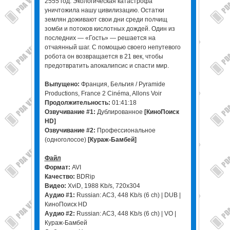
2555 год. Экологическая катастрофа
уничтожила нашу цивилизацию. Остатки
землян доживают свои дни среди полчищ
зомби и потоков кислотных дождей. Один из
последних — «Гость» — решается на
отчаянный шаг. С помощью своего непутевого
робота он возвращается в 21 век, чтобы
предотвратить апокалипсис и спасти мир.
Выпущено:
Франция, Бельгия / Pyramide
Productions, France 2 Cinéma, Allons Voir
Продолжительность:
01:41:18
Озвучивание #1:
Дублированное
[КиноПоиск
HD]
Озвучивание #2:
Профессиональное
(одноголосое)
[Кураж-Бамбей]
Файл
Формат:
AVI
Качество:
BDRip
Видео:
XviD, 1988 Kb/s, 720x304
Аудио #1:
Russian: AC3, 448 Kb/s (6 ch) | DUB |
КиноПоиск HD
Аудио #2:
Russian: AC3, 448 Kb/s (6 ch) | VO |
Кураж-Бамбей