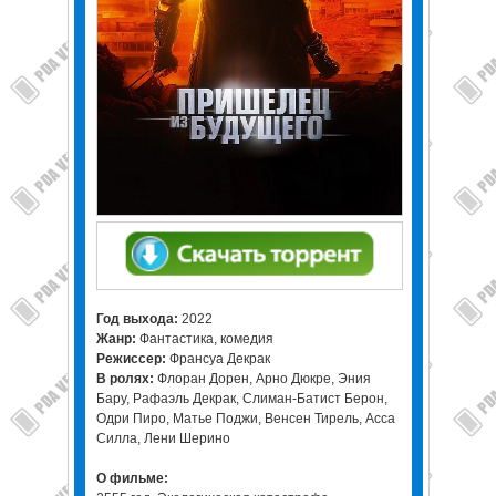
Год выхода:
2022
Жанр:
Фантастика, комедия
Режиссер:
Франсуа Декрак
В ролях:
Флоран Дорен, Арно Дюкре, Эния
Бару, Рафаэль Декрак, Слиман-Батист Берон,
Одри Пиро, Матье Поджи, Венсен Тирель, Асса
Силла, Лени Шерино
О фильме: