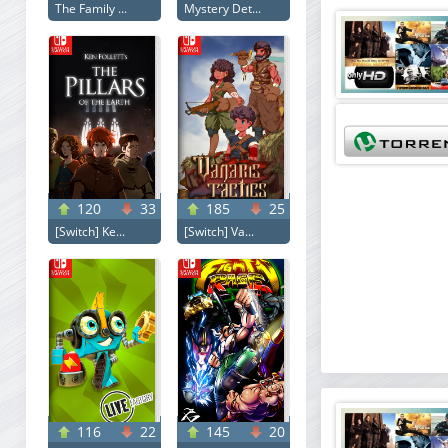
The Family ...
Mystery Det...
120
33
185
25
[Switch] Ke...
[Switch] Va...
116
22
145
20