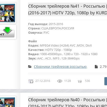
Сборник трейлеров №41 - Россыпью [
(2016-2017) HDTV 720p, 1080p by KUR
Год выхода:
2015-2016
Страна:
США,ЕВРОПА,РОССИЯ
Озвучка:
РУС
Файл
Кодек:
MPEG4 Video (H264) AVC ,MOV, DivX
Качество:
HDTV 720p - 1080p
Видео:
1000-4500Kbps , 1280 x 720 - 1920 x 1080
Звук:
AAC , AC3 , MP3 , 128-384Kbps
Сборники трейлеров россыпью
2.79
27.12.2016
1128
536
Сборник трейлеров №40 - Россыпью 
(2016-2017) HDTV 720p, 1080p by KUR