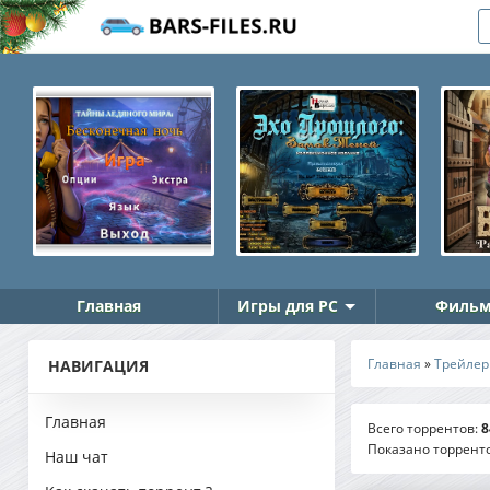
Главная
Игры для PC
Фильм
Главная
»
Трейле
НАВИГАЦИЯ
Главная
Всего торрентов
:
8
Показано торрент
Наш чат