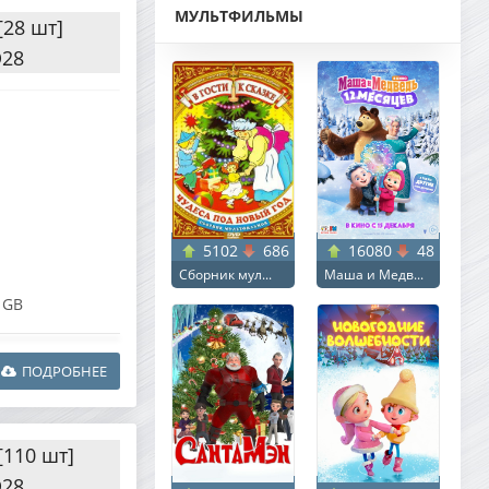
МУЛЬТФИЛЬМЫ
28 шт]
D28
5102
686
16080
48
Сборник мул...
Маша и Медв...
 GB
ПОДРОБНЕЕ
[110 шт]
D28