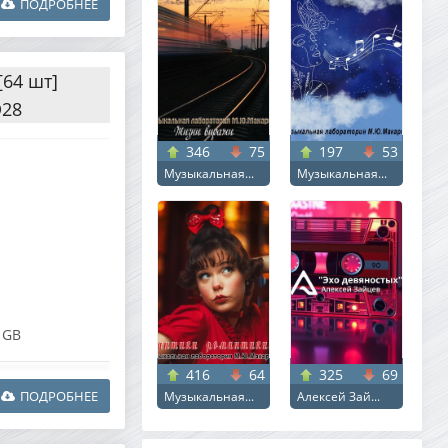
ПОДРОБНЕЕ
64 шт]
D28
346
75
197
53
Музыкальная...
Музыкальная...
 GB
416
64
325
69
ПОДРОБНЕЕ
Музыкальная...
Алексей Зай...