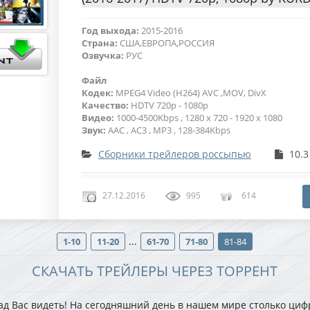
Год выхода:
2015-2016
Страна:
США,ЕВРОПА,РОССИЯ
Озвучка:
РУС
Файл
Кодек:
MPEG4 Video (H264) AVC ,MOV, DivX
Качество:
HDTV 720p - 1080p
Видео:
1000-4500Kbps , 1280 x 720 - 1920 x 1080
Звук:
AAC , AC3 , MP3 , 128-384Kbps
Сборники трейлеров россыпью
10.3
27.12.2016
995
614
...
1-10
11-20
61-70
71-80
81-84
СКАЧАТЬ ТРЕЙЛЕРЫ ЧЕРЕЗ ТОРРЕНТ
ад Вас видеть! На сегодняшний день в нашем мире столько ци