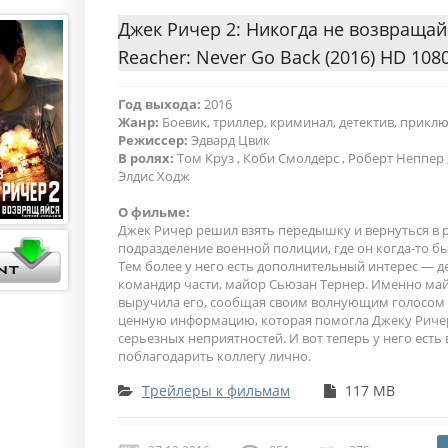
Джек Ричер 2: Никогда не возвращайс
Reacher: Never Go Back (2016) HD 108
Год выхода:
2016
Жанр:
Боевик, триллер, криминал, детектив, прикл
Режиссер:
Эдвард Цвик
В ролях:
Том Круз , Коби Смолдерс , Роберт Неппер 
Элдис Ходж
О фильме:
Джек Ричер решил взять передышку и вернуться в р
подразделение военной полиции, где он когда-то б
Тем более у него есть дополнительный интерес — 
командир части, майор Сьюзан Тернер. Именно ма
выручила его, сообщая своим волнующим голосом 
ценную информацию, которая помогла Джеку Ричер
серьезных неприятностей. И вот теперь у него ест
поблагодарить коллегу лично.
Трейлеры к фильмам
117 MB