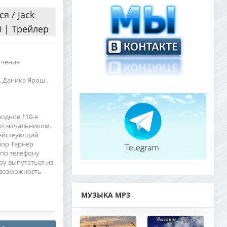
я / Jack
0 | Трейлер
ючения
, Даника Ярош ,
одное 110-е
ыл начальником.
действующий
йор Тернер
по телефону
у выпутаться из
ь возможность
МУЗЫКА MP3