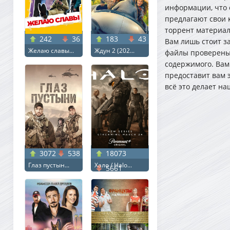
информации, что 
предлагают свои 
торрент материала
242
36
183
43
Вам лишь стоит з
Желаю славы...
Ждун 2 (202...
файлы проверены 
содержимого. Вам
предоставит вам 
всё это делает н
3072
538
18073
Глаз пустын...
Хало / Halo...
5661