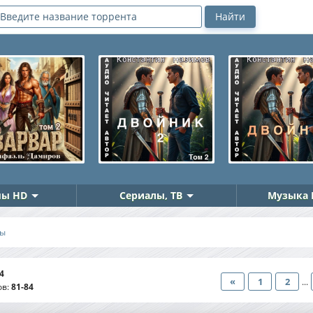
ы HD
Сериалы, ТВ
Музыка 
ры
4
«
1
2
...
ов
:
81-84