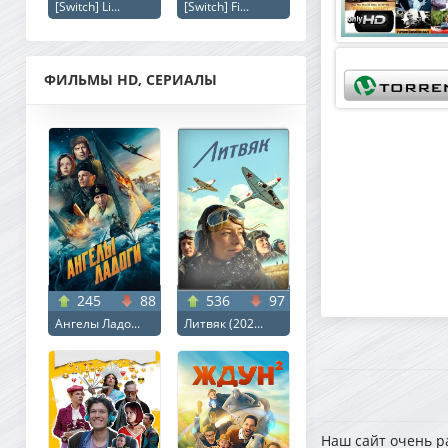
[Switch] Li...
[Switch] Fi...
ФИЛЬМЫ HD, СЕРИАЛЫ
245
88
536
97
Ангелы Ладо...
Литвяк (202...
Наш сайт очень р