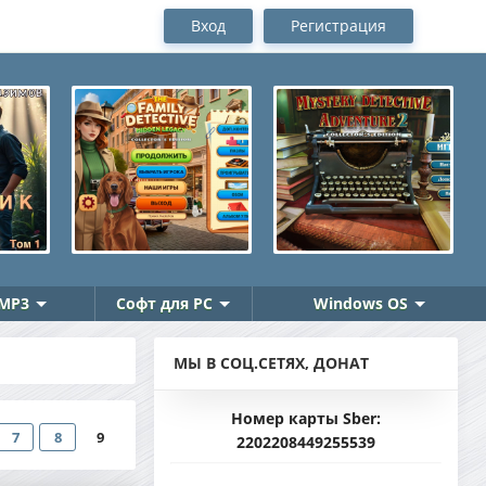
Вход
Регистрация
MP3
Софт для PC
Windows OS
МЫ В СОЦ.СЕТЯХ, ДОНАТ
Номер карты Sber:
7
8
9
2202208449255539