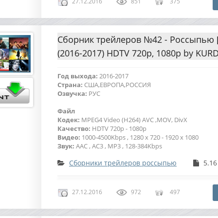
27.12.2016
851
375
Сборник трейлеров №42 - Россыпью [
(2016-2017) HDTV 720p, 1080p by KUR
Год выхода:
2016-2017
Страна:
США,ЕВРОПА,РОССИЯ
Озвучка:
РУС
Файл
Кодек:
MPEG4 Video (H264) AVC ,MOV, DivX
Качество:
HDTV 720p - 1080p
Видео:
1000-4500Kbps , 1280 x 720 - 1920 x 1080
Звук:
AAC , AC3 , MP3 , 128-384Kbps
Сборники трейлеров россыпью
5.16
27.12.2016
972
497