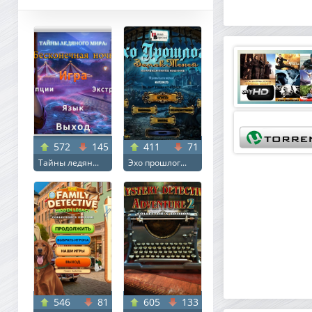
572
145
411
71
Тайны ледян...
Эхо прошлог...
546
81
605
133