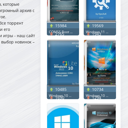
, которые
огромный архив с
ое.
Все торрент
15984
19569
и его
COMSS Boot ...
Windows 11 ...
2765
1943
и игры - наш сайт
й выбор новинок –
10485
10734
Windows 10 ...
Windows 10 ...
1690
1294