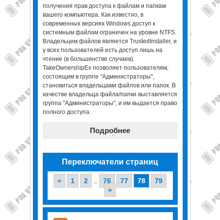
получения прав доступа к файлам и папкам
вашего компьютера. Как известно, в
современных версиях Windows доступ к
системным файлам ограничен на уровне NTFS.
Владельцем файлов является TrustedInstaller, и
у всех пользователей есть доступ лишь на
чтение (в большинстве случаев).
TakeOwnershipEx позволяет пользователям,
состоящим в группе "Администраторы",
становиться владельцами файлов или папок. В
качестве владельца файла/папки выставляется
группа "Администраторы", и им выдается право
полного доступа.
Подробнее
Переключатели страниц
«
1
2
76
77
78
79
...
»