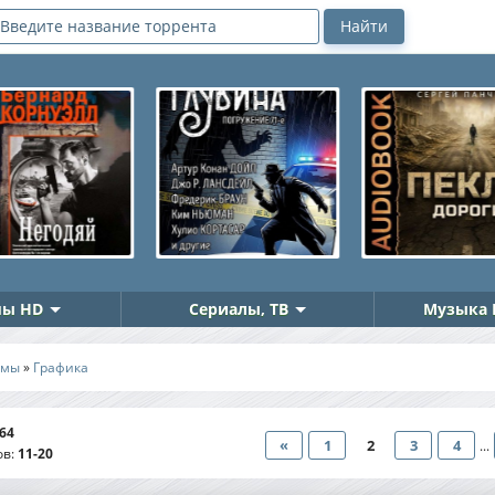
ы HD
Сериалы, ТВ
Музыка 
ммы
»
Графика
64
«
1
2
3
4
...
ов
:
11-20