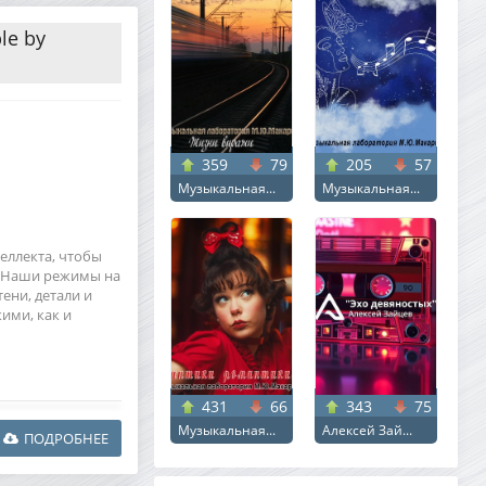
le by
359
79
205
57
Музыкальная...
Музыкальная...
теллекта, чтобы
. Наши режимы на
ени, детали и
ими, как и
431
66
343
75
Музыкальная...
Алексей Зай...
ПОДРОБНЕЕ