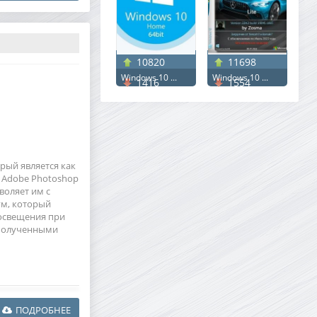
10820
11698
Windows 10 ...
Windows 10 ...
1416
1554
орый является как
 Adobe Photoshop
воляет им с
ум, который
 освещения при
 полученными
ПОДРОБНЕЕ