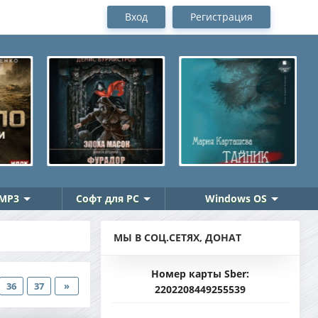
Вход
Регистрация
MP3
Софт для PC
Windows OS
МЫ В СОЦ.СЕТЯХ, ДОНАТ
Номер карты Sber:
36
37
»
2202208449255539