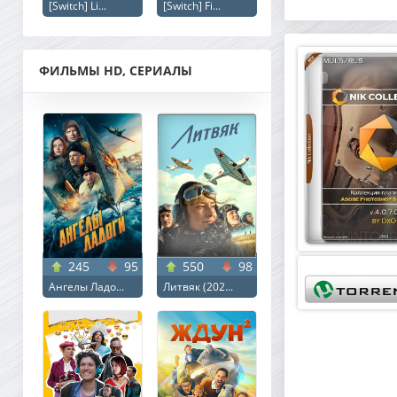
[Switch] Li...
[Switch] Fi...
ФИЛЬМЫ HD, СЕРИАЛЫ
245
95
550
98
Ангелы Ладо...
Литвяк (202...