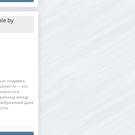
ble by
тью создавать
arpen AI — это
езкости и
 разницу между
изображения даже
ости.