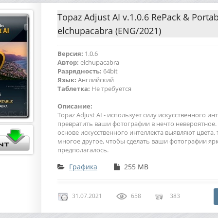
Topaz Adjust AI v.1.0.6 RePack & Portab
elchupacabra (ENG/2021)
Версия:
1.0.6
Автор:
elchupacabra
Разрядность:
64bit
Язык:
Английский
Таблетка:
Не требуется
Описание:
Topaz Adjust AI - использует силу искусственного ин
превратить ваши фотографии в нечто невероятное
основе искусственного интеллекта выявляют цвета, т
многое другое, чтобы сделать ваши фотографии ярк
предполагалось.
Графика
255 MB
31.07.2021
658
383