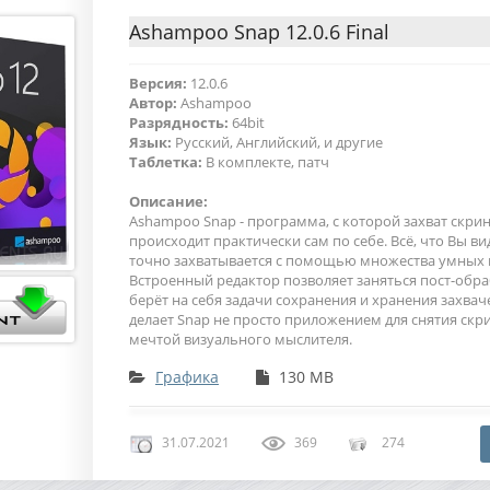
Ashampoo Snap 12.0.6 Final
Версия:
12.0.6
Автор:
Ashampoo
Разрядность:
64bit
Язык:
Русский, Английский, и другие
Таблетка:
В комплекте, патч
Описание:
Ashampoo Snap - программа, с которой захват скри
происходит практически сам по себе. Всё, что Вы ви
точно захватывается с помощью множества умных 
Встроенный редактор позволяет заняться пост-обра
берёт на себя задачи сохранения и хранения захвач
делает Snap не просто приложением для снятия скр
мечтой визуального мыслителя.
Графика
130 MB
31.07.2021
369
274