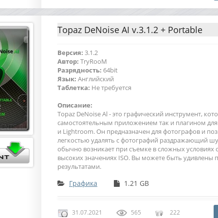
Topaz DeNoise AI v.3.1.2 + Portable
Версия:
3.1.2
Автор:
TryRooM
Разрядность:
64bit
Язык:
Английский
Таблетка:
Не требуется
Описание:
Topaz DeNoise Al - это графический инструмент, кот
самостоятельным приложением так и плагином для
и Lightroom. Он предназначен для фотографов и поз
легкостью удалять с фотографий раздражающий ш
обычно возникает при съемке в сложных условиях
высоких значениях ISO. Вы можете быть удивлены
результатами.
Графика
1.21 GB
31.07.2021
565
222