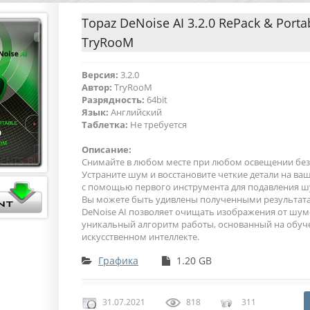
Topaz DeNoise AI 3.2.0 RePack & Porta
TryRooM
Версия:
3.2.0
Автор:
TryRooM
Разрядность:
64bit
Язык:
Английский
Таблетка:
Не требуется
Описание:
Снимайте в любом месте при любом освещении без
Устраните шум и восстановите четкие детали на в
с помощью первого инструмента для подавления шу
Вы можете быть удивлены полученными результата
DeNoise AI позволяет очищать изображения от шум
уникальный алгоритм работы, основанный на обу
искусственном интеллекте.
Графика
1.20 GB
31.07.2021
818
311