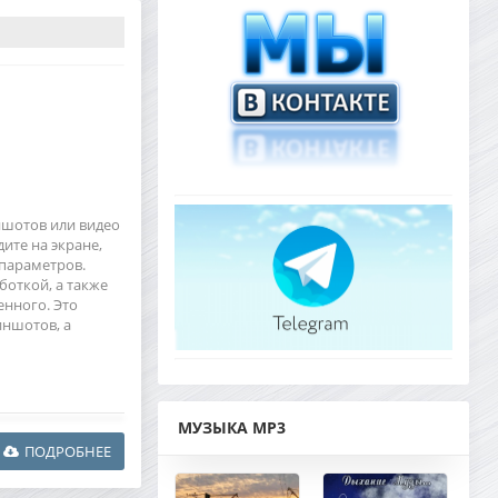
ншотов или видео
дите на экране,
параметров.
боткой, а также
енного. Это
иншотов, а
МУЗЫКА MP3
ПОДРОБНЕЕ