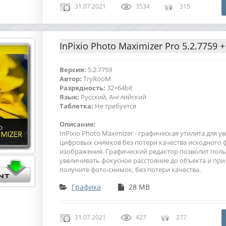
31.07.2021
3534
315
InPixio Photo Maximizer Pro 5.2.7759 +
Версия:
5.2.7759
Автор:
TryRooM
Разрядность:
32+64bit
Язык:
Русский, Английский
Таблетка:
Не требуется
Описание:
InPixio Photo Maximizer - графическая утилита для 
цифровых снимков без потери качества исходного 
изображения. Графический редактор позволит пол
увеличивать фокусное расстояние до объекта и при
получите фото-снимок, без потери качества.
Графика
28 MB
31.07.2021
427
277