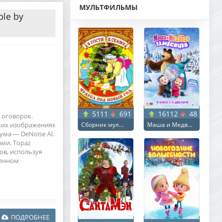
МУЛЬТФИЛЬМЫ
ble by
5111
691
16112
48
 оговорок.
аших изображениях
Сборник мул...
Маша и Медв...
ма — DeNoise AI.
ми. Topaz
ов, используя
ченном
ПОДРОБНЕЕ