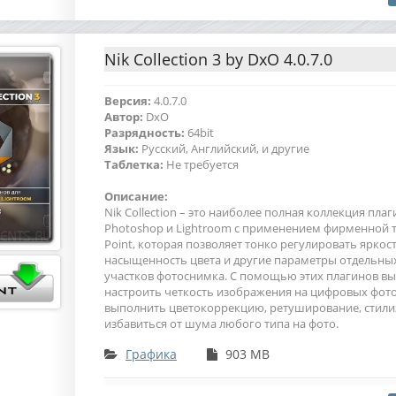
Nik Collection 3 by DxO 4.0.7.0
Версия:
4.0.7.0
Автор:
DxO
Разрядность:
64bit
Язык:
Русский, Английский, и другие
Таблетка:
Не требуется
Описание:
Nik Collection – это наиболее полная коллекция пла
Photoshop и Lightroom с применением фирменной 
Point, которая позволяет тонко регулировать яркост
насыщенность цвета и другие параметры отдельны
участков фотоснимка. С помощью этих плагинов в
настроить четкость изображения на цифровых фот
выполнить цветокоррекцию, ретуширование, стили
избавиться от шума любого типа на фото.
Графика
903 MB