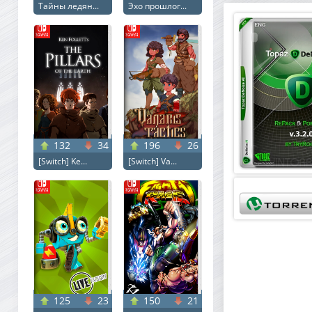
Тайны ледян...
Эхо прошлог...
132
34
196
26
[Switch] Ke...
[Switch] Va...
125
23
150
21