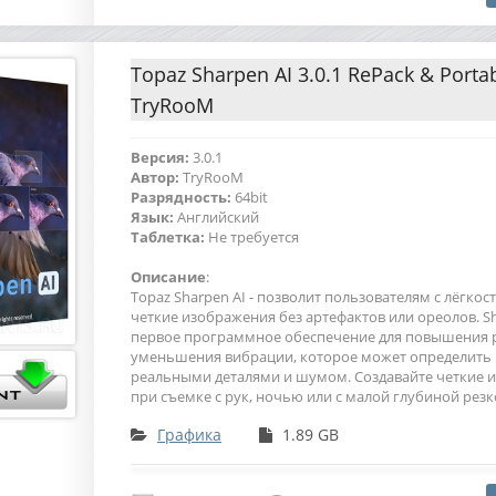
Topaz Sharpen AI 3.0.1 RePack & Porta
TryRooM
Версия:
3.0.1
Автор:
TryRooM
Разрядность:
64bit
Язык:
Английский
Таблетка:
Не требуется
Описание
:
Topaz Sharpen AI - позволит пользователям с лёгкос
четкие изображения без артефактов или ореолов. Sh
первое программное обеспечение для повышения р
уменьшения вибрации, которое может определить
реальными деталями и шумом. Создавайте четкие 
при съемке с рук, ночью или с малой глубиной резк
Графика
1.89 GB