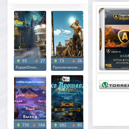
93
27
73
26
PuppetShow:...
Приключения...
739
184
582
85