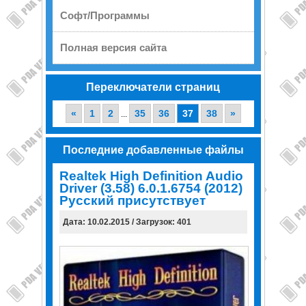
Софт/Программы
Полная версия сайта
Переключатели страниц
«
1
2
35
36
37
38
»
...
Последние добавленные файлы
Realtek High Definition Audio
Driver (3.58) 6.0.1.6754 (2012)
Русский присутствует
Дата: 10.02.2015 / Загрузок: 401