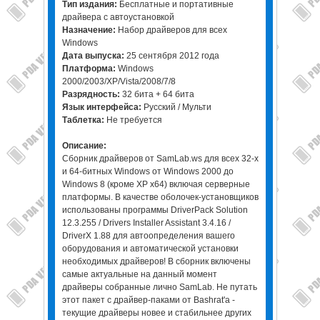
Тип издания:
Бесплатные и портативные
драйвера с автоустановкой
Назначение:
Набор драйверов для всех
Windows
Дата выпуска:
25 сентября 2012 года
Платформа:
Windows
2000/2003/XP/Vista/2008/7/8
Разрядность:
32 бита + 64 бита
Язык интерфейса:
Русский / Мульти
Таблетка:
Не требуется
Описание:
Сборник драйверов от SamLab.ws для всех 32-х
и 64-битных Windows от Windows 2000 до
Windows 8 (кроме XP x64) включая серверные
платформы. В качестве оболочек-установщиков
использованы программы DriverPack Solution
12.3.255 / Drivers Installer Assistant 3.4.16 /
DriverX 1.88 для автоопределения вашего
оборудования и автоматической установки
необходимых драйверов! В сборник включены
самые актуальные на данный момент
драйверы собранные лично SamLab. Не путать
этот пакет с драйвер-паками от Bashrat'a -
текущие драйверы новее и стабильнее других