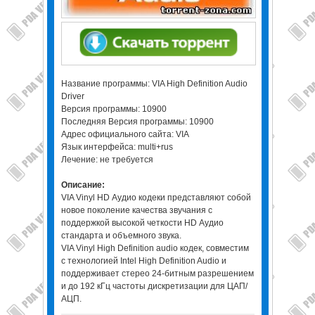
Название программы: VIA High Definition Audio
Driver
Версия программы: 10900
Последняя Версия программы: 10900
Адрес официального сайта: VIA
Язык интерфейса: multi+rus
Лечение: не требуется
Описание:
VIA Vinyl HD Аудио кодеки представляют собой
новое поколение качества звучания с
поддержкой высокой четкости HD Аудио
стандарта и объемного звука.
VIA Vinyl High Definition audio кодек, совместим
с технологией Intel High Definition Audio и
поддерживает стерео 24-битным разрешением
и до 192 кГц частоты дискретизации для ЦАП/
АЦП.