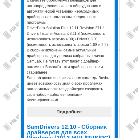
В качестве оболочек-установщиков для
автоопределения вашего оборудования и
автоматической установки необходимых
драйверов использованы специальные
программы:
DriverPack Solution Plus 12.11 Revision 271 /
Drivers Installer Assistant 3.11.8 (возможность
использовать версию 4.00) / DriverX 3.01
(возможность использовать версии 1.88 и 2.2).
В сборник включены самые актуальные
драйверы на дату релиза собранные лично
SamLab. Не путать этот пакет с драйвер-
паками от Bashrat'a - эти драйверы новее и
стабильнее.
SamLab давно являясь членом команды Bashrat
имеет возможность зная о всех проблемах
аналогичных пакетов драйверов создавать
свой набор наиболее полным и
бесконфликтным!
Подробнее
SamDrivers 12.10 - Сборник
драйверов для всех
Windows [2012 MUL/RUS/PC]