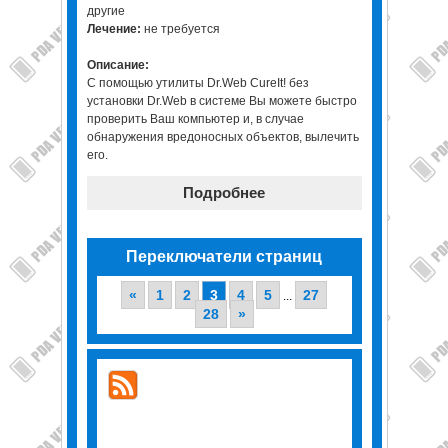
другие
Лечение:
не требуется
Описание:
С помощью утилиты Dr.Web CureIt! без
установки Dr.Web в системе Вы можете быстро
проверить Ваш компьютер и, в случае
обнаружения вредоносных объектов, вылечить
его.
Подробнее
Переключатели страниц
«
1
2
3
4
5
27
...
28
»