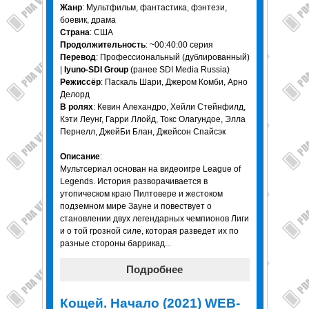
Жанр
: Мультфильм, фантастика, фэнтези,
боевик, драма
Страна
: США
Продолжительность
: ~00:40:00 серия
Перевод
: Профессиональный (дублированный)
|
Iyuno-SDI Group
(ранее SDI Media Russia)
Режиссёр
: Паскаль Шари, Джером Комби, Арно
Делорд
В ролях
: Кевин Алехандро, Хейли Стейнфилд,
Кэти Леунг, Гарри Ллойд, Токс Олагундое, Элла
Пернелл, ДжейБи Блан, Джейсон Спайсэк
Описание
:
Мультсериал основан на видеоигре League of
Legends. История разворачивается в
утопическом краю Пилтовере и жестоком
подземном мире Зауне и повествует о
становлении двух легендарных чемпионов Лиги
и о той грозной силе, которая разведет их по
разные стороны баррикад...
Подробнее
Кощей. Начало (2021) WEB-