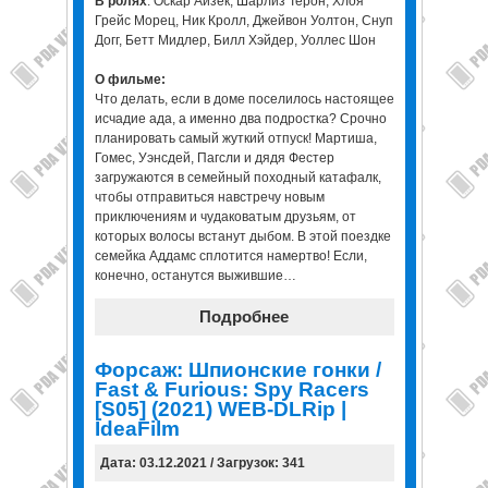
В ролях
: Оскар Айзек, Шарлиз Терон, Хлоя
Грейс Морец, Ник Кролл, Джейвон Уолтон, Снуп
Догг, Бетт Мидлер, Билл Хэйдер, Уоллес Шон
О фильме:
Что делать, если в доме поселилось настоящее
исчадие ада, а именно два подростка? Срочно
планировать самый жуткий отпуск! Мартиша,
Гомес, Уэнсдей, Пагсли и дядя Фестер
загружаются в семейный походный катафалк,
чтобы отправиться навстречу новым
приключениям и чудаковатым друзьям, от
которых волосы встанут дыбом. В этой поездке
семейка Аддамс сплотится намертво! Если,
конечно, останутся выжившие…
Подробнее
Форсаж: Шпионские гонки /
Fast & Furious: Spy Racers
[S05] (2021) WEB-DLRip |
IdeaFilm
Дата: 03.12.2021 / Загрузок: 341