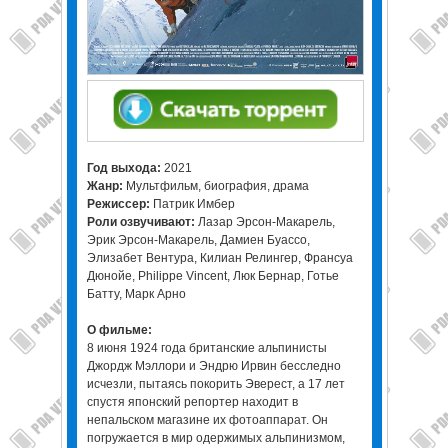
Год выхода:
2021
Жанр:
Мультфильм, биография, драма
Режиссер:
Патрик Имбер
Роли озвучивают:
Лазар Эрсон-Макарель,
Эрик Эрсон-Макарель, Дамиен Буассо,
Элизабет Вентура, Килиан Релингер, Франсуа
Дюнойе, Philippe Vincent, Люк Бернар, Готье
Батту, Марк Арно
О фильме:
8 июня 1924 года британские альпинисты
Джордж Мэллори и Эндрю Ирвин бесследно
исчезли, пытаясь покорить Эверест, а 17 лет
спустя японский репортер находит в
непальском магазине их фотоаппарат. Он
погружается в мир одержимых альпинизмом,