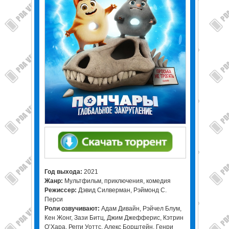
Год выхода:
2021
Жанр:
Мультфильм, приключения, комедия
Режиссер:
Дэвид Силверман, Рэймонд С.
Перси
Роли озвучивают:
Адам Дивайн, Рэйчел Блум,
Кен Жонг, Зази Битц, Джим Джефферис, Кэтрин
О’Хара, Регги Уоттс, Алекс Борштейн, Генри