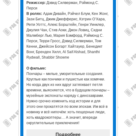
Режиссер:
Дэвид Силверман, Рэймонд С.
Перси
В ролях:
Адам Дивайн, Рэйчел Блум, Кен Жонг,
Зази Битц, Джим Джефферис, Кэтрин О’Хара,
Регги Уоттс, Алекс Борштейн, Генри Уинклер,
Джулия Чан, Стив Аоки, Джон Ловиц, Сидни
Малмберг Лью, Мария Бэмфорд, Рэймонд С.
Перси, Терри Гросс, Дэвид Силверман, Том
Кенни, Джейсон Богарт Хайтауер, Бенедикт
Вонг, Бренден Хилл, Al Saif Alshad, Shanthi
Rydwall, Shabbir Showne
О фильме:
Пончары – милые, уморительные создания.
Круглые как пончики и пушистые как хомячки.
Но когда двух из них вдруг затягивает петля
времени, выясняется, что в будущем пончары –
музейные экспонаты наряду с динозаврами.
Нужно срочно изменить ход истории и для
этого они прокатятся по всем эпохам. Им всё в
новинку и всё нипочём: хоть пещерные люди,
хоть квадрокоптеры… А значит, впереди
округлительные приключения!
Подробнее