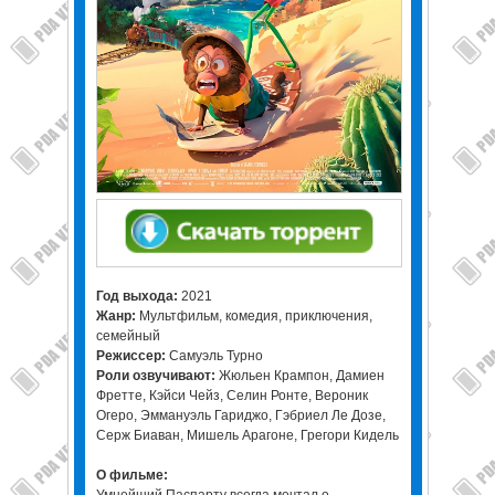
Год выхода:
2021
Жанр:
Мультфильм, комедия, приключения,
семейный
Режиссер:
Самуэль Турно
Роли озвучивают:
Жюльен Крампон, Дамиен
Фретте, Кэйси Чейз, Селин Ронте, Вероник
Огеро, Эммануэль Гариджо, Гэбриел Ле Дозе,
Серж Биаван, Мишель Арагоне, Грегори Кидель
О фильме:
Умнейший Паспарту всегда мечтал о