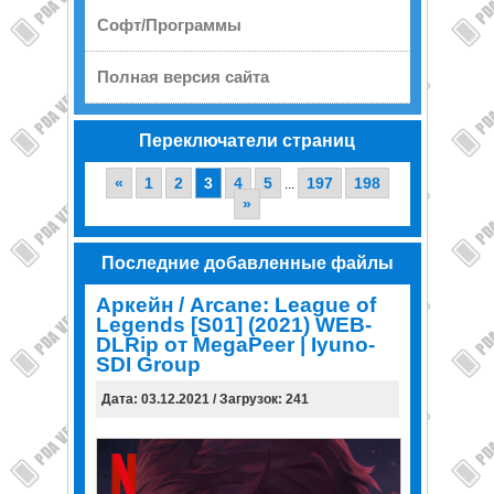
Софт/Программы
Полная версия сайта
Переключатели страниц
«
1
2
3
4
5
197
198
...
»
Последние добавленные файлы
Аркейн / Arcane: League of
Legends [S01] (2021) WEB-
DLRip от MegaPeer | Iyuno-
SDI Group
Дата: 03.12.2021 / Загрузок: 241