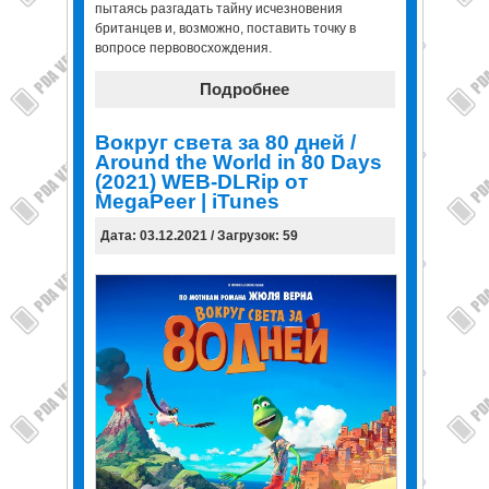
пытаясь разгадать тайну исчезновения
британцев и, возможно, поставить точку в
вопросе первовосхождения.
Подробнее
Вокруг света за 80 дней /
Around the World in 80 Days
(2021) WEB-DLRip от
MegaPeer | iTunes
Дата: 03.12.2021 / Загрузок: 59