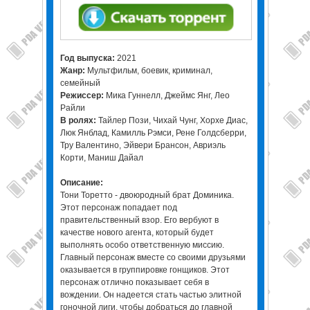
Год выпуска:
2021
Жанр:
Мультфильм, боевик, криминал,
семейный
Режиссер:
Мика Гуннелл, Джеймс Янг, Лео
Райли
В ролях:
Тайлер Пози, Чихай Чунг, Хорхе Диас,
Люк Янблад, Камилль Рэмси, Рене Голдсберри,
Тру Валентино, Эйвери Брансон, Авриэль
Корти, Маниш Дайал
Описание:
Тони Торетто - двоюродный брат Доминика.
Этот персонаж попадает под
правительственный взор. Его вербуют в
качестве нового агента, который будет
выполнять особо ответственную миссию.
Главный персонаж вместе со своими друзьями
оказывается в группировке гонщиков. Этот
персонаж отлично показывает себя в
вождении. Он надеется стать частью элитной
гоночной лиги, чтобы добраться до главной