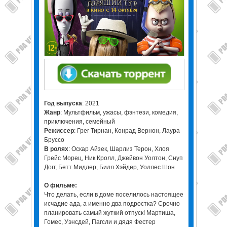
Год выпуска
: 2021
Жанр
: Мультфильм, ужасы, фэнтези, комедия,
приключения, семейный
Режиссер
: Грег Тирнан, Конрад Вернон, Лаура
Бруссо
В ролях
: Оскар Айзек, Шарлиз Терон, Хлоя
Грейс Морец, Ник Кролл, Джейвон Уолтон, Снуп
Догг, Бетт Мидлер, Билл Хэйдер, Уоллес Шон
О фильме:
Что делать, если в доме поселилось настоящее
исчадие ада, а именно два подростка? Срочно
планировать самый жуткий отпуск! Мартиша,
Гомес, Уэнсдей, Пагсли и дядя Фестер