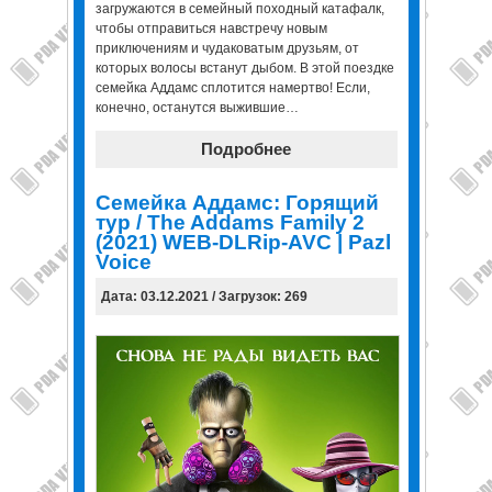
загружаются в семейный походный катафалк,
чтобы отправиться навстречу новым
приключениям и чудаковатым друзьям, от
которых волосы встанут дыбом. В этой поездке
семейка Аддамс сплотится намертво! Если,
конечно, останутся выжившие…
Подробнее
Семейка Аддамс: Горящий
тур / The Addams Family 2
(2021) WEB-DLRip-AVC | Pazl
Voice
Дата: 03.12.2021 / Загрузок: 269