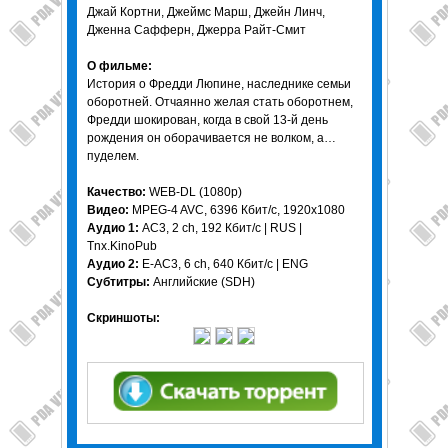
Джай Кортни, Джеймс Марш, Джейн Линч,
Дженна Сафферн, Джерра Райт-Смит
О фильме:
История о Фредди Люпине, наследнике семьи
оборотней. Отчаянно желая стать оборотнем,
Фредди шокирован, когда в свой 13-й день
рождения он оборачивается не волком, а…
пуделем.
Качество:
WEB-DL (1080p)
Видео:
MPEG-4 AVC, 6396 Кбит/c, 1920x1080
Аудио 1:
AC3, 2 ch, 192 Кбит/с | RUS |
Tnx.KinoPub
Аудио 2:
E-АС3, 6 ch, 640 Кбит/с | ENG
Субтитры:
Английские (SDH)
Скриншоты: