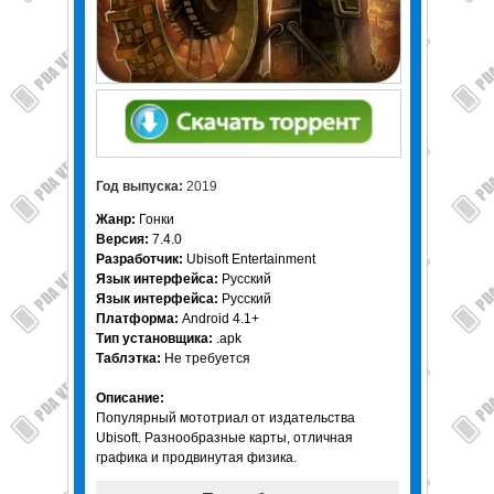
Год выпуска:
2019
Жанр:
Гонки
Версия:
7.4.0
Разработчик:
Ubisoft Entertainment
Язык интерфейса:
Русский
Язык интерфейса:
Русский
Платформа:
Android 4.1+
Тип установщика:
.apk
Таблэтка:
Не требуется
Описание:
Популярный мототриал от издательства
Ubisoft. Разнообразные карты, отличная
графика и продвинутая физика.