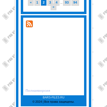
«
1
2
3
4
93
94
...
»
Полнаяверсия
BARS-FILES.RU
© 2024 | Все права защищены.