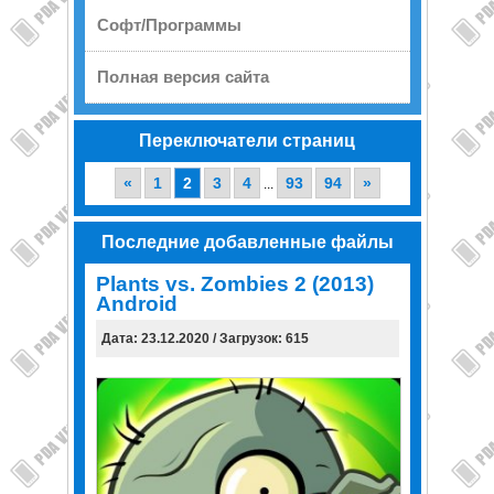
Софт/Программы
Полная версия сайта
Переключатели страниц
«
1
2
3
4
93
94
»
...
Последние добавленные файлы
Plants vs. Zombies 2 (2013)
Android
Дата: 23.12.2020 / Загрузок: 615