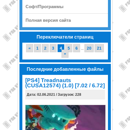
Софт/Программы
Полная версия сайта
Переключатели страниц
«
1
2
3
4
5
6
20
21
...
»
Последние добавленные файлы
[PS4] Treadnauts
(CUSA12574) (1.0) [7.02 / 6.72]
Дата: 02.06.2021 / Загрузок: 228