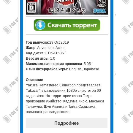
Год выпуска:
29 Oct 2019
Жанр
: Adventure ,Action
Код диска
: CUSA15361
Версия игры
: 1.0
Минимальная версия прошивки
: 5.05
Язык интерфейса игры:
English ,Japanese
Описание
Yakuza Remastered Collection представляет!
Yakuza 4 в разрешении 1080p с частотой 60
кадров/сек. На территории клана Тодзе
произошло убийство. Кадзума Кирю, Масаеси
Танимура, Шун Акияма и Тайга Саэдзима
начинают расследование
Подробнее