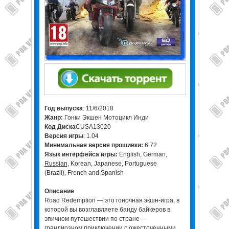
Год выпуска
: 11/6/2018
Жанр:
Гонки Экшен Мотоцикл Инди
Код Диска
CUSA13020
Версия игры
: 1.04
Минимальная версия прошивки:
6.72
Язык интерфейса игры:
English, German,
Russian
, Korean, Japanese, Portuguese
(Brazil), French and Spanish
Описание
Road Redemption — это гоночная экшн-игра, в
которой вы возглавляете банду байкеров в
эпичном путешествии по стране —
грандиозном приключении с ожесточенными