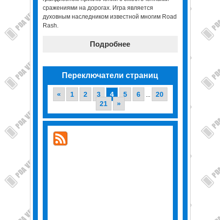
сражениями на дорогах. Игра является
духовным наследником известной многим Road
Rash.
Подробнее
Переключатели страниц
«
1
2
3
4
5
6
20
...
21
»