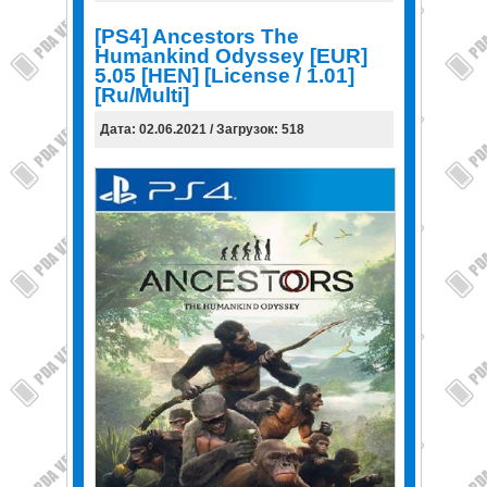
[PS4] Ancestors The
Humankind Odyssey [EUR]
5.05 [HEN] [License / 1.01]
[Ru/Multi]
Дата: 02.06.2021 / Загрузок: 518