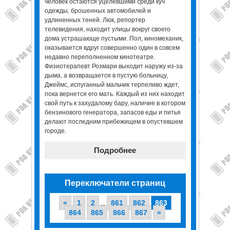
человек остаются уцелевшими среди куч
одежды, брошенных автомобилей и
удлиненных теней. Люк, репортер
телевидения, находит улицы вокруг своего
дома устрашающе пустыми. Пол, киномеханик,
оказывается вдруг совершенно один в совсем
недавно переполненном кинотеатре.
Физиотерапевт Розмари выходит наружу из-за
дыма, а возвращается в пустую больницу,
Джеймс, испуганный мальчик терпеливо ждет,
пока вернется его мать. Каждый из них находит
свой путь к захудалому бару, наличие в котором
бензинового генератора, запасов еды и питья
делают последним прибежищем в опустевшем
городе.
Подробнее
Переключатели страниц
«
1
2
861
862
863
...
864
865
866
867
»