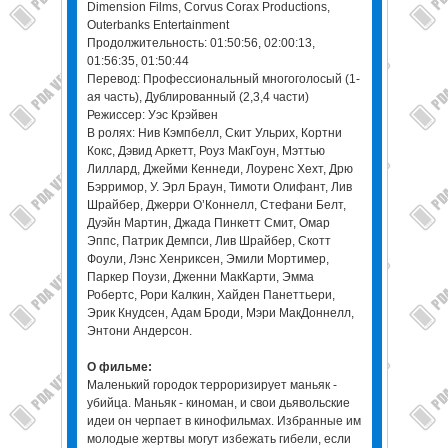
Dimension Films, Corvus Corax Productions,
Outerbanks Entertainment
Продолжительность: 01:50:56, 02:00:13,
01:56:35, 01:50:44
Перевод: Профессиональный многоголосый (1-
ая часть), Дублированный (2,3,4 части)
Режиссер: Уэс Крэйвен
В ролях: Нив Кэмпбелл, Скит Ульрих, Кортни
Кокс, Дэвид Аркетт, Роуз МакГоун, Мэттью
Лиллард, Джейми Кеннеди, Лоуренс Хехт, Дрю
Бэрримор, У. Эрл Браун, Тимоти Олифант, Лив
Шрайбер, Джерри О’Коннелл, Стефани Белт,
Дуэйн Мартин, Джада Пинкетт Смит, Омар
Эппс, Патрик Демпси, Лив Шрайбер, Скотт
Фоули, Лэнс Хенриксен, Эмили Мортимер,
Паркер Поузи, Дженни МакКарти, Эмма
Робертс, Рори Калкин, Хайден Панеттьери,
Эрик Кнудсен, Адам Броди, Мэри МакДоннелл,
Энтони Андерсон.
О фильме:
Маленький городок терроризирует маньяк -
убийца. Маньяк - киноман, и свои дьявольские
идеи он черпает в кинофильмах. Избранные им
молодые жертвы могут избежать гибели, если