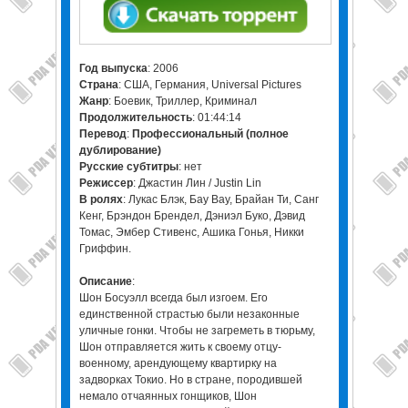
Год выпуска
: 2006
Страна
: США, Германия, Universal Pictures
Жанр
: Боевик, Триллер, Криминал
Продолжительность
: 01:44:14
Перевод
:
Профессиональный (полное
дублирование)
Русские субтитры
: нет
Режиссер
: Джастин Лин / Justin Lin
В ролях
: Лукас Блэк, Бау Вау, Брайан Ти, Санг
Кенг, Брэндон Брендел, Дэниэл Буко, Дэвид
Томас, Эмбер Стивенс, Ашика Гонья, Никки
Гриффин.
Описание
:
Шон Босуэлл всегда был изгоем. Его
единственной страстью были незаконные
уличные гонки. Чтобы не загреметь в тюрьму,
Шон отправляется жить к своему отцу-
военному, арендующему квартирку на
задворках Токио. Но в стране, породившей
немало отчаянных гонщиков, Шон