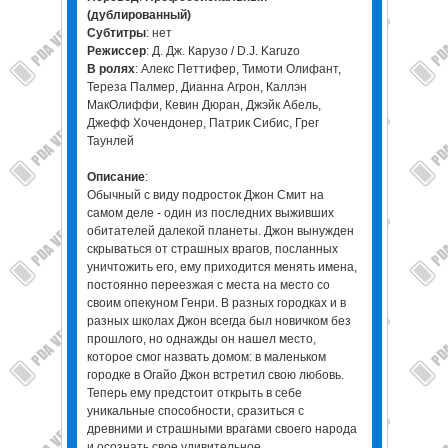
(дублированный)
Cубтитры
: нет
Режиссер
: Д. Дж. Карузо / D.J. Karuzo
В ролях
: Алекс Петтифер, Тимоти Олифант,
Тереза Палмер, Дианна Агрон, Каллэн
МакОлиффи, Кевин Дюран, Джэйк Абель,
Джефф Хочендонер, Патрик Сибис, Грег
Таунлей
Описание
:
Обычный с виду подросток Джон Смит на
самом деле - один из последних выживших
обитателей далекой планеты. Джон вынужден
скрываться от страшных врагов, посланных
уничтожить его, ему приходится менять имена,
постоянно переезжая с места на место со
своим опекуном Генри. В разных городках и в
разных школах Джон всегда был новичком без
прошлого, но однажды он нашел место,
которое смог назвать домом: в маленьком
городке в Огайо Джон встретил свою любовь.
Теперь ему предстоит открыть в себе
уникальные способности, сразиться с
древними и страшными врагами своего народа
и осознать свое удивительное