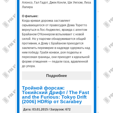
Алонсо, Гал Гадот, Джек Конли, Ши Уигхэм, Лиза
Лапира
О фильме:
Когда кривая дорожка заставляет
скрывающегося от правосудия Дома Торетто
вернуться в Лос-Анджелес, вражда с агентом
Брайаном О’Коннером вспыхивает с новой
силой. Но у парочки обнаруживается общий
противник, и Дому с Брайаном приходится
заключить перемирие в надежде одержать над
ним победу. Грабя конвои, роя подкопы и
пересекая границы, они приходят к идеальной
форме отмщения — педали газа, вдавленной
до упора.
Подробнее
Тройной форсаж:
Токийский Дрифт / The Fast
and the Furious: Tokyo Drift
(2006) HDRip от Scarabey
Дата: 03.01.2015 / Загрузок: 672