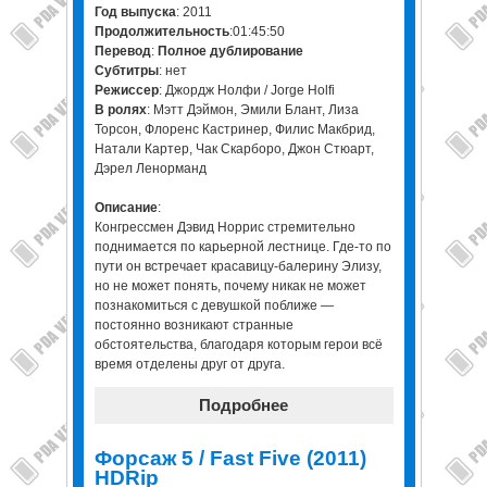
Год выпуска
: 2011
Продолжительность
:01:45:50
Перевод
:
Полное дублирование
Cубтитры
: нет
Режиссер
: Джордж Нолфи / Jorge Holfi
В ролях
: Мэтт Дэймон, Эмили Блант, Лиза
Торсон, Флоренс Кастринер, Филис Макбрид,
Натали Картер, Чак Скарборо, Джон Стюарт,
Дэрел Ленорманд
Описание
:
Конгрессмен Дэвид Норрис стремительно
поднимается по карьерной лестнице. Где-то по
пути он встречает красавицу-балерину Элизу,
но не может понять, почему никак не может
познакомиться с девушкой поближе —
постоянно возникают странные
обстоятельства, благодаря которым герои всё
время отделены друг от друга.
Подробнее
Форсаж 5 / Fast Five (2011)
HDRip