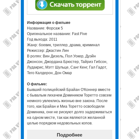
Информация о фильме
Название: Форсаж 5
Оригинальное название: Fast Five
Год выхода: 2011
Жанр: боевик, триллер, драма, криминал
Режиссер: Джастин Лин
В ролях: Вин Дизель, Пол Уокер, Дуэйн
Джонсон, Джордана Брюстер, Тайриз Гибсон,
Лудакрис, Мэтт Шульце, Санг Кенг, Гал Гадот,
Тего Калдерон, Дон Омар
О фильме:
Бывший полицейский Брайан О'Коннер вместе
с бывалым лихачем Домиником Торетто совсем
немного увлеклись жизнью вне закона. После
того, как Брайан и Миа Торетто освободили
Доминика, они не рискуют долго задерживаться
на одном месте, так как являются желанной
целью порядком недовольных копов.
Подробнее