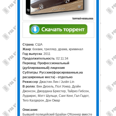
Страна
: США
Жанр
: боевик, триллер, драма, криминал
Год выпуска
: 2011
Продолжительность
: 02:11:34
Перевод
:
Профессиональный
(дублированный)
лицензия
Субтитры
:
Русские(форсированные,на
расширенные места) - отдельно
Режиссер
: Джастин Лин / Justin Lin
В ролях
: Вин Дизель, Пол Уокер, Дуэйн
Джонсон, Джордана Брюстер, Тайриз Гибсон,
Лудакрис, Мэтт Шульце, Санг Кенг, Гал Гадот,
Тего Калдерон, Дон Омар
Описание
:
Бывший полицейский Брайан О'Коннер вместе