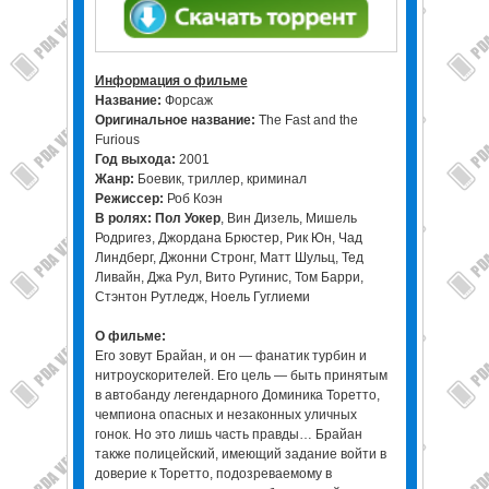
Информация о фильме
Название:
Форсаж
Оригинальное название:
The Fast and the
Furious
Год выхода:
2001
Жанр:
Боевик, триллер, криминал
Режиссер:
Роб Коэн
В ролях:
Пол Уокер
, Вин Дизель, Мишель
Родригез, Джордана Брюстер, Рик Юн, Чад
Линдберг, Джонни Стронг, Матт Шульц, Тед
Ливайн, Джа Рул, Вито Ругинис, Том Барри,
Стэнтон Рутледж, Ноель Гуглиеми
О фильме:
Его зовут Брайан, и он — фанатик турбин и
нитроускорителей. Его цель — быть принятым
в автобанду легендарного Доминика Торетто,
чемпиона опасных и незаконных уличных
гонок. Но это лишь часть правды… Брайан
также полицейский, имеющий задание войти в
доверие к Торетто, подозреваемому в