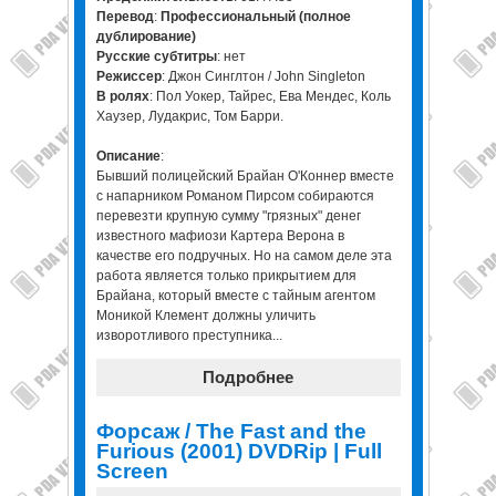
Перевод
:
Профессиональный (полное
дублирование)
Русские субтитры
: нет
Режиссер
: Джон Синглтон / John Singleton
В ролях
: Пол Уокер, Тайрес, Ева Мендес, Коль
Хаузер, Лудакрис, Том Барри.
Описание
:
Бывший полицейский Брайан О'Коннер вместе
с напарником Романом Пирсом собираются
перевезти крупную сумму "грязных" денег
известного мафиози Картера Верона в
качестве его подручных. Но на самом деле эта
работа является только прикрытием для
Брайана, который вместе с тайным агентом
Моникой Клемент должны уличить
изворотливого преступника...
Подробнее
Форсаж / The Fast and the
Furious (2001) DVDRip | Full
Screen