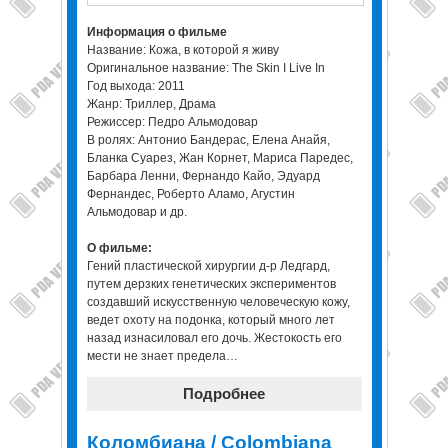
Информация о фильме
Название: Кожа, в которой я живу
Оригинальное название: The Skin I Live In
Год выхода: 2011
Жанр: Триллер, Драма
Режиссер: Педро Альмодовар
В ролях: Антонио Бандерас, Елена Анайя,
Бланка Суарез, Жан Корнет, Мариса Паредес,
Барбара Ленни, Фернандо Кайо, Эдуард
Фернандес, Роберто Аламо, Агустин
Альмодовар и др.
О фильме:
Гений пластической хирургии д-р Ледгард,
путем дерзких генетических экспериментов
создавший искусственную человеческую кожу,
ведет охоту на подонка, который много лет
назад изнасиловал его дочь. Жестокость его
мести не знает предела…
Подробнее
Коломбиана / Colombiana