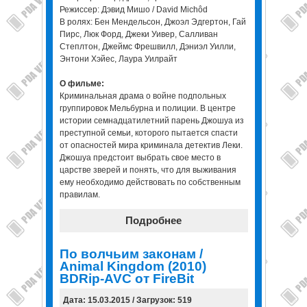
Режиссер: Дэвид Мишо / David Michôd
В ролях: Бен Мендельсон, Джоэл Эдгертон, Гай
Пирс, Люк Форд, Джеки Уивер, Салливан
Степлтон, Джеймс Фрешвилл, Дэниэл Уилли,
Энтони Хэйес, Лаура Уилрайт
О фильме:
Криминальная драма о войне подпольных
группировок Мельбурна и полиции. В центре
истории семнадцатилетний парень Джошуа из
преступной семьи, которого пытается спасти
от опасностей мира криминала детектив Леки.
Джошуа предстоит выбрать свое место в
царстве зверей и понять, что для выживания
ему необходимо действовать по собственным
правилам.
Подробнее
По волчьим законам /
Animal Kingdom (2010)
BDRip-AVC от FireBit
Дата: 15.03.2015 / Загрузок: 519