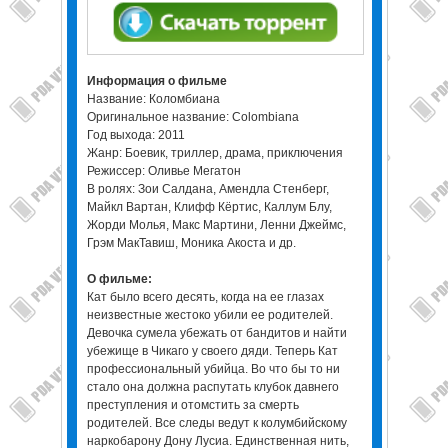
Информация о фильме
Название: Коломбиана
Оригинальное название: Colombiana
Год выхода: 2011
Жанр: Боевик, триллер, драма, приключения
Режиссер: Оливье Мегатон
В ролях: Зои Салдана, Амендла Стенберг,
Майкл Вартан, Клифф Кёртис, Каллум Блу,
Жорди Молья, Макс Мартини, Ленни Джеймс,
Грэм МакТавиш, Моника Акоста и др.
О фильме:
Кат было всего десять, когда на ее глазах
неизвестные жестоко убили ее родителей.
Девочка сумела убежать от бандитов и найти
убежище в Чикаго у своего дяди. Теперь Кат
профессиональный убийца. Во что бы то ни
стало она должна распутать клубок давнего
преступления и отомстить за смерть
родителей. Все следы ведут к колумбийскому
наркобарону Дону Лусиа. Единственная нить,