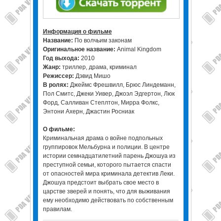
Информация о фильме
Название:
По волчьим законам
Оригинальное название:
Animal Kingdom
Год выхода:
2010
Жанр:
триллер, драма, криминал
Режисcер:
Дэвид Мишо
В ролях:
Джеймс Фрешвилл, Брюс Линдеманн,
Пол Смитс, Джеки Уивер, Джоэл Эдгертон, Люк
Форд, Салливан Степлтон, Мирра Фолкс,
Энтони Ахерн, Джастин Росниак
О фильме:
Криминальная драма о войне подпольных
группировок Мельбурна и полиции. В центре
истории семнадцатилетний парень Джошуа из
преступной семьи, которого пытается спасти
от опасностей мира криминала детектив Леки.
Джошуа предстоит выбрать свое место в
царстве зверей и понять, что для выживания
ему необходимо действовать по собственным
правилам.