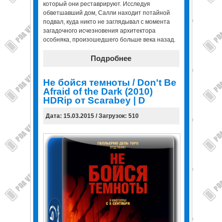
который они реставрируют. Исследуя
обветшавший дом, Салли находит потайной
подвал, куда никто не заглядывал с момента
загадочного исчезновения архитектора
особняка, произошедшего больше века назад.
Подробнее
Не бойся темноты / Don't Be
Afraid of the Dark (2010)
HDRip от Scarabey | D
Дата: 15.03.2015 / Загрузок: 510