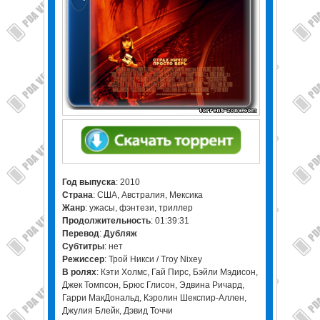
Год выпуска
: 2010
Страна
: США, Австралия, Мексика
Жанр
: ужасы, фэнтези, триллер
Продолжительность
: 01:39:31
Перевод
:
Дубляж
Субтитры
: нет
Режиссер
: Трой Никси / Troy Nixey
В ролях
: Кэти Холмс, Гай Пирс, Бэйли Мэдисон,
Джек Томпсон, Брюс Глисон, Эдвина Ричард,
Гарри МакДональд, Кэролин Шекспир-Аллен,
Джулия Блейк, Дэвид Точчи