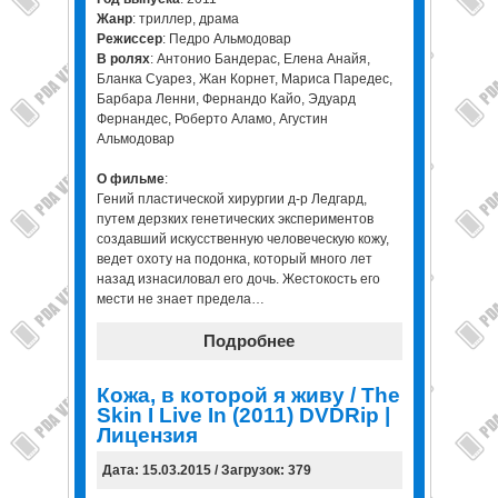
Жанр
: триллер, драма
Режиссер
: Педро Альмодовар
В ролях
: Антонио Бандерас, Елена Анайя,
Бланка Суарез, Жан Корнет, Мариса Паредес,
Барбара Ленни, Фернандо Кайо, Эдуард
Фернандес, Роберто Аламо, Агустин
Альмодовар
О фильме
:
Гений пластической хирургии д-р Ледгард,
путем дерзких генетических экспериментов
создавший искусственную человеческую кожу,
ведет охоту на подонка, который много лет
назад изнасиловал его дочь. Жестокость его
мести не знает предела…
Подробнее
Кожа, в которой я живу / The
Skin I Live In (2011) DVDRip |
Лицензия
Дата: 15.03.2015 / Загрузок: 379