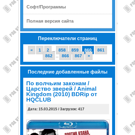
Софт/Программы
Полная версия сайта
Переключатели страниц
«
1
2
858
859
860
861
...
862
866
867
»
...
Последние добавленные файлы
По волчьим законам /
Царство зверей / Animal
Kingdom (2010) BDRip от
HQCLUB
Дата: 15.03.2015 / Загрузок: 417