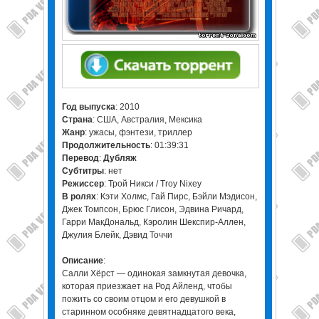
Год выпуска
: 2010
Страна
: США, Австралия, Мексика
Жанр
: ужасы, фэнтези, триллер
Продолжительность
: 01:39:31
Перевод
:
Дубляж
Субтитры
: нет
Режиссер
: Трой Никси / Troy Nixey
В ролях
: Кэти Холмс, Гай Пирс, Бэйли Мэдисон,
Джек Томпсон, Брюс Глисон, Эдвина Ричард,
Гарри МакДональд, Кэролин Шекспир-Аллен,
Джулия Блейк, Дэвид Точчи
Описание
:
Салли Хёрст — одинокая замкнутая девочка,
которая приезжает на Род Айленд, чтобы
пожить со своим отцом и его девушкой в
старинном особняке девятнадцатого века,