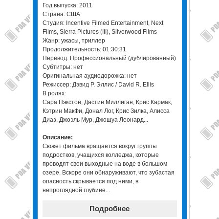
Год выпуска: 2011
Страна: США
Студия: Incentive Filmed Entertainment, Next
Films, Sierra Pictures (III), Silverwood Films
Жанр: ужасы, триллер
Продолжительность: 01:30:31
Перевод: Профессиональный (дублированный)
Субтитры: нет
Оригинальная аудиодорожка: нет
Режиссер: Дэвид Р. Эллис / David R. Ellis
В ролях:
Сара Пэкстон, Дастин Миллиган, Крис Кармак,
Кэтрин МакФи, Донал Лог, Крис Зилка, Алисса
Диаз, Джоэль Мур, Джошуа Леонард...
Описание:
Сюжет фильма вращается вокруг группы
подростков, учащихся колледжа, которые
проводят свои выходные на воде в большом
озере. Вскоре они обнаруживают, что зубастая
опасность скрывается под ними, в
непроглядной глубине...
Подробнее