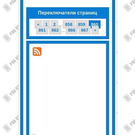
Переключатели страниц
«
1
2
858
859
860
...
861
862
866
867
»
...