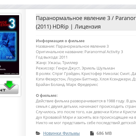
Паранормальное явление 3 / Paranorm
(2011) HDRip | Лицензия
Информация о фильме
Название: Паранормальное явление 3
Оригинальное название: Paranormal Activity 3
Год выхода: 2011
Жанр: Ужасы, Триллер
Режиссер: Генри Джуст, Эриель Шульман
В ролях: Спрэг Грэйден, Кристофер Николас Смит, Д
Кэти Фезерстон, Лоурен Биттнер, Хлоя Ксенджери, Д
Брайан Боланд, Марк Фредерикс
О фильме:
Действие фильма разворачивается в 1988 году. В дом
семья с двумя детьми, начинают происходить стра
Случилось это после того, как девочки Кэти и Крис
дух Кровавой Мэри и заснять все происходящее на 
Никто не мог представить себе последствий детской
Новинки Фильмы
686 MB