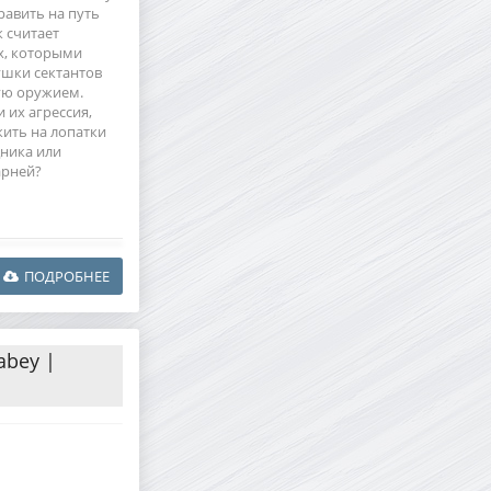
авить на путь
 считает
х, которыми
ушки сектантов
ую оружием.
и их агрессия,
жить на лопатки
дника или
арней?
ПОДРОБНЕЕ
abey |