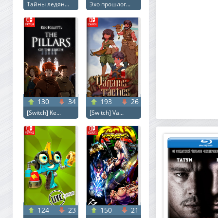
Тайны ледян...
Эхо прошлог...
130
34
193
26
[Switch] Ke...
[Switch] Va...
124
23
150
21