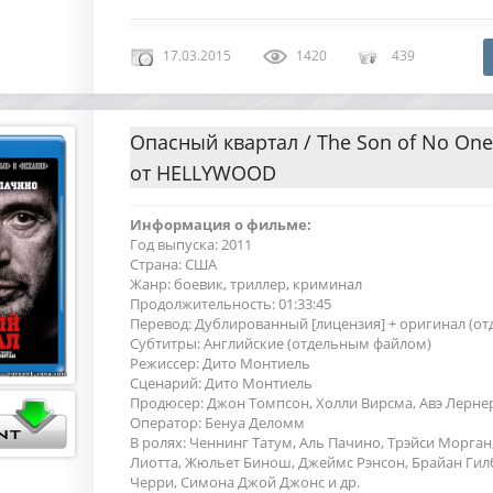
17.03.2015
1420
439
Опасный квартал / The Son of No One
от HELLYWOOD
Информация о фильме:
Год выпуска: 2011
Страна: США
Жанр: боевик, триллер, криминал
Продолжительность: 01:33:45
Перевод: Дублированный [лицензия] + оригинал (о
Субтитры: Английские (отдельным файлом)
Режиссер: Дито Монтиель
Сценарий: Дито Монтиель
Продюсер: Джон Томпсон, Холли Вирсма, Авэ Лерне
Оператор: Бенуа Деломм
В ролях: Ченнинг Татум, Аль Пачино, Трэйси Морган,
Лиотта, Жюльет Бинош, Джеймс Рэнсон, Брайан Гил
Черри, Симона Джой Джонс и др.