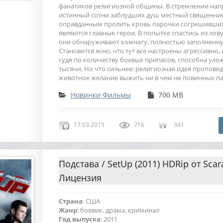
фанатиков религиозной общины. В стремлении напр
истинный сотни заблудших душ местный священник
оправданным пролить кровь парочки согрешивши
являются главные герои. В попытке спастись из лов
они обнаруживают комнату, полностью заполненн
Становится ясно, что тут все настроены агрессивно, 
судя по количеству боевых припасов, способна уло
тысячи. Но что сильнее: религиозная идея пропове
животное желание выжить ни в чем не повинных п
Новинки Фильмы
700 MB
17.03.2015
716
341
Подстава / SetUp (2011) HDRip от Scar
Лицензия
Страна
: США
Жанр
: боевик, драма, криминал
Год выпуска
: 2011