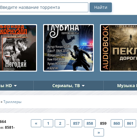
ы HD
Сериалы, ТВ
Музыка 
»
Триллеры
664
«
1
2
857
858
859
860
861
...
ов
:
8581-
»