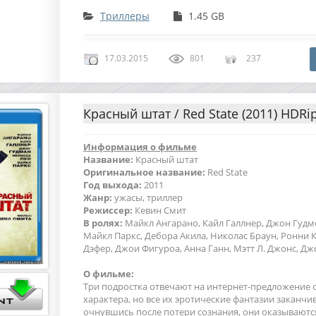
Триллеры
1.45 GB
17.03.2015
801
237
Красный штат / Red State (2011) HDRi
Информация о фильме
Название:
Красный штат
Оригинальное название:
Red State
Год выхода:
2011
Жанр:
ужасы, триллер
Режиссер:
Кевин Смит
В ролях:
Майкл Ангарано, Кайл Галлнер, Джон Гудм
Майкл Паркс, Дебора Акила, Николас Браун, Ронни 
Дэфер, Джои Фигуроа, Анна Ганн, Мэтт Л. Джонс, Джо
О фильме:
Три подростка отвечают на интернет-предложение 
характера, но все их эротические фантазии заканчив
очнувшись после потери сознания, они оказываются