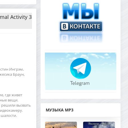
al Activity 3
астин Ингрэм,
жесика Браун,
е, где живет
нные вещи.
ти решили вызвать
МУЗЫКА MP3
видеокамеру.
 шалости.