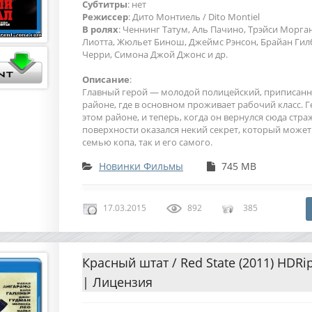
Cубтитры
: нет
Режиссер
: Дито Монтиель / Dito Montiel
В ролях
: Ченнинг Татум, Аль Пачино, Трэйси Морган
Лиотта, Жюльет Бинош, Джеймс Рэнсон, Брайан Гил
Черри, Симона Джой Джонс и др.
Описание
:
Главный герой — молодой полицейский, приписанны
районе, где в основном проживает рабочий класс. Г
этом районе, и теперь, когда он вернулся сюда стра
поверхности оказался некий секрет, который может
семью копа, так и его самого.
Новинки Фильмы
745 MB
17.03.2015
892
385
Красный штат / Red State (2011) HDRi
| Лицензия