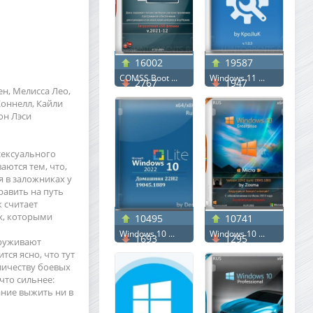
16002
19587
COMSS Boot ...
Windows 11 ...
2767
1947
ен, Мелисса Лео,
Коннелл, Кайли
он Лэси
сексуального
аются тем, что,
 в заложниках у
авить на путь
 считает
х, которыми
10495
10741
Windows 10 ...
Windows 10 ...
1693
1295
аруживают
ся ясно, что тут
оличеству боевых
что сильнее:
ние выжить ни в