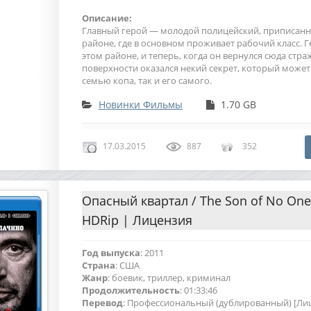
Описание:
Главный герой — молодой полицейский, приписанны
районе, где в основном проживает рабочий класс. Г
этом районе, и теперь, когда он вернулся сюда стра
поверхности оказался некий секрет, который может
семью копа, так и его самого.
Новинки Фильмы
1.70 GB
17.03.2015
887
352
Опасный квартал / The Son of No One 
HDRip | Лицензия
Год выпуска
: 2011
Страна
: США
Жанр
: боевик, триллер, криминал
Продолжительность
: 01:33:46
Перевод
: Профессиональный (дублированный) [Ли