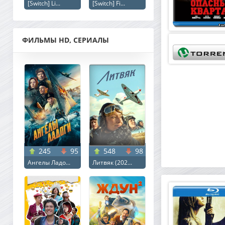
[Switch] Li...
[Switch] Fi...
ФИЛЬМЫ HD, СЕРИАЛЫ
245
95
548
98
Ангелы Ладо...
Литвяк (202...