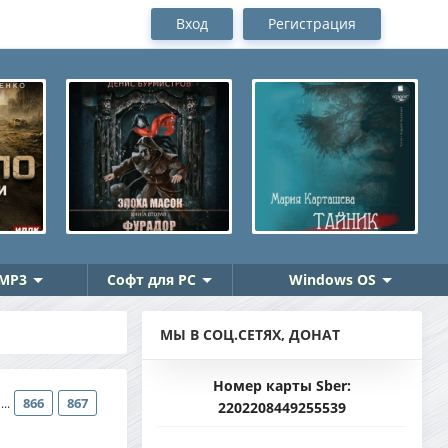
Вход
Регистрация
MP3
Софт для PC
Windows OS
МЫ В СОЦ.СЕТЯХ, ДОНАТ
Номер карты Sber:
866
867
...
2202208449255539