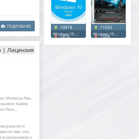
ПОДРОБНЕЕ
10818
11692
Windows 10 ...
Windows 10 ...
1416
1554
p | Лицензия
ен, Мелисса Лео,
Коннелл, Кайли
н Лэси...
сексуального
аются тем, что,
 в заложниках у