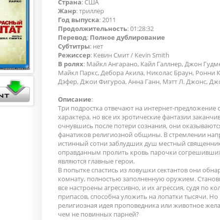
Страна
: США
Жанр
: триллер
Год выпуска
: 2011
Продолжительность
: 01:28:32
Перевод
:
Полное дублирование
Cубтитры
: нет
Режиссер
: Кевин Смит / Kevin Smith
В ролях
: Майкл Ангарано, Кайл Галлнер, Джон Гудм
Майкл Паркс, Дебора Акила, Николас Браун, Ронни 
Дэфер, Джои Фигуроа, Анна Ганн, Мэтт Л. Джонс, Дж
Описание
:
Три подростка отвечают на интернет-предложение 
характера, но все их эротические фантазии заканчив
очнувшись после потери сознания, они оказываются
фанатиков религиозной общины. В стремлении напр
истинный сотни заблудших душ местный священник
оправданным пролить кровь парочки согрешивши
являются главные герои.
В попытке спастись из ловушки сектантов они обн
комнату, полностью заполненную оружием. Становит
все настроены агрессивно, и их агрессия, судя по к
припасов, способна уложить на лопатки тысячи. Но 
религиозная идея проповедника или животное жела
чем не повинных парней?