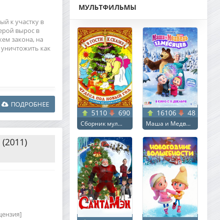
МУЛЬТФИЛЬМЫ
й к участку в
ерой вырос в
жем закона, на
 уничтожить как
ПОДРОБНЕЕ
5110
690
16106
48
Сборник мул...
Маша и Медв...
(2011)
цензия]