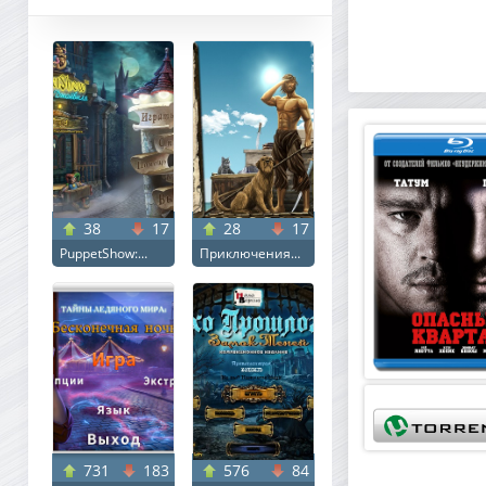
38
17
28
17
PuppetShow:...
Приключения...
731
183
576
84