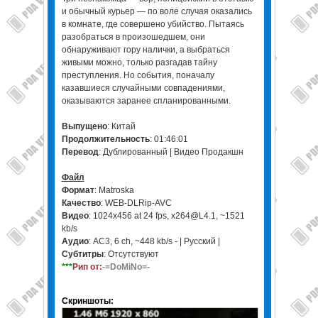
и обычный курьер — по воле случая оказались
в комнате, где совершено убийство. Пытаясь
разобраться в произошедшем, они
обнаруживают гору налички, а выбраться
живыми можно, только разгадав тайну
преступления. Но события, поначалу
казавшиеся случайными совпадениями,
оказываются заранее спланированными.
Выпущено
: Китай
Продолжительность
: 01:46:01
Перевод
: Дублированный | Видео Продакшн
Файл
Формат
: Matroska
Качество
: WEB-DLRip-AVC
Видео
: 1024x456 at 24 fps, x264@L4.1, ~1521
kb/s
Аудио
: AC3, 6 ch, ~448 kb/s - | Русский |
Субтитры
: Отсутствуют
***
Рип от:
-=DoMiNo=-
Скриншоты: