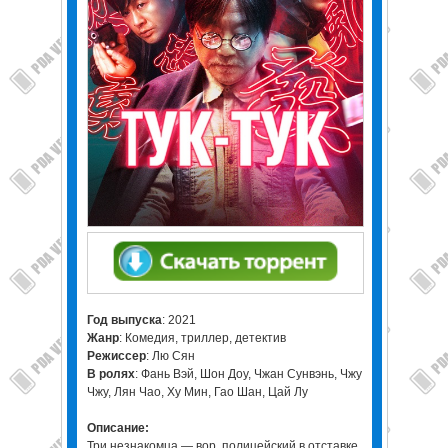
Год выпуска
: 2021
Жанр
: Комедия, триллер, детектив
Режиссер
: Лю Сян
В ролях
: Фань Вэй, Шон Доу, Чжан Сунвэнь, Чжу
Чжу, Лян Чао, Ху Мин, Гао Шан, Цай Лу
Описание:
Три незнакомца — вор, полицейский в отставке