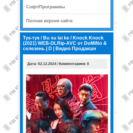
Софт/Программы
Полная версия сайта
Тук-тук / Bu su lai ke / Knock Knock
(2021) WEB-DLRip-AVC от DoMiNo &
селезень | D | Видео Продакшн
Дата: 02.12.2024 / Комментариев: 0