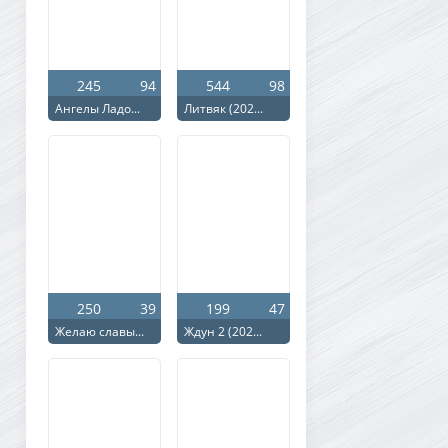
245
94
544
98
Ангелы Ладо...
Литвяк (202...
250
39
199
47
Желаю славы...
Ждун 2 (202...