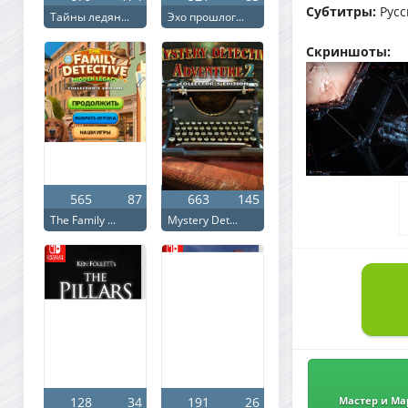
Субтитры:
Русск
Тайны ледян...
Эхо прошлог...
Скриншоты:
565
87
663
145
The Family ...
Mystery Det...
128
34
191
26
Мастер и Мар