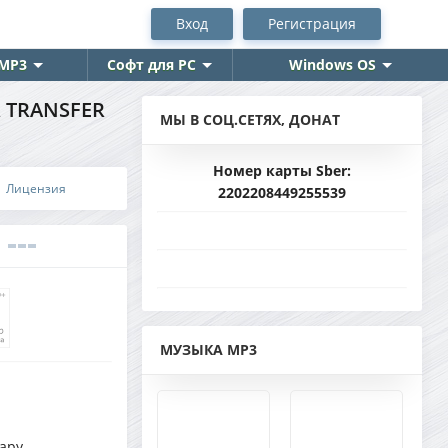
Вход
Регистрация
MP3
Софт для PC
Windows OS
R TRANSFER
МЫ В СОЦ.СЕТЯХ, ДОНАТ
Номер карты Sber:
 | Лицензия
2202208449255539
МУЗЫКА MP3
ару