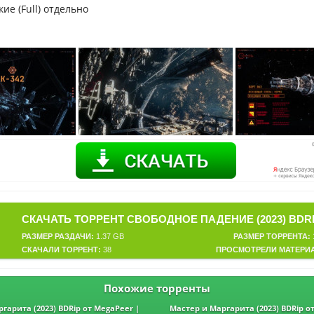
ие (Full) отдельно
РАЗМЕР РАЗДАЧИ:
1.37 GB
РАЗМЕР ТОРРЕНТА:
СКАЧАЛИ ТОРРЕНТ:
38
ПРОСМОТРЕЛИ МАТЕРИ
Похожие торренты
гарита (2023) BDRip от MegaPeer |
Мастер и Маргарита (2023) BDRip о