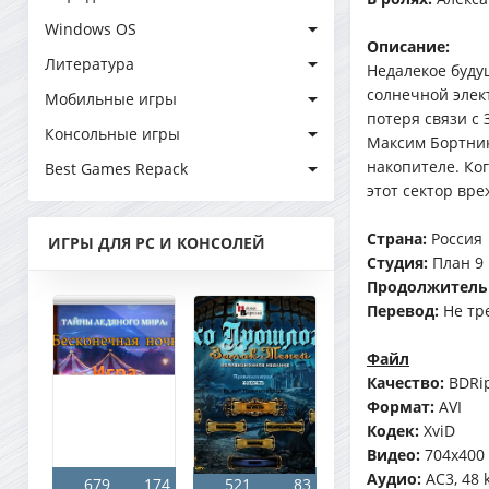
Windows OS
Описание:
Литература
Недалекое буду
солнечной элек
Мобильные игры
потеря связи с
Консольные игры
Максим Бортнико
накопителе. Ко
Best Games Repack
этот сектор вр
Страна:
Россия
ИГРЫ ДЛЯ PC И КОНСОЛЕЙ
Студия:
План 9
Продолжитель
Перевод:
Не тр
Файл
Качество:
BDRi
Формат:
AVI
Кодек:
XviD
Видео:
704x400 (
Аудио:
AC3, 48 
679
174
521
83