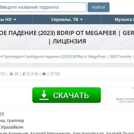
ы HD
Сериалы, ТВ
Музыка 
 ПАДЕНИЕ (2023) BDRIP ОТ MEGAPEER | GE
| ЛИЦЕНЗИЯ
»
Триллеры
»
Свободное падение (2023) BDRip от MegaPeer | GER Transfer
233
|
38
|
15.3 Kb
|
1.37 GB
23
ка, триллер
 Уразайкин
ндр Кузнецов, Андрей Мерзликин, Аня Чиповская, Андрей Пынз