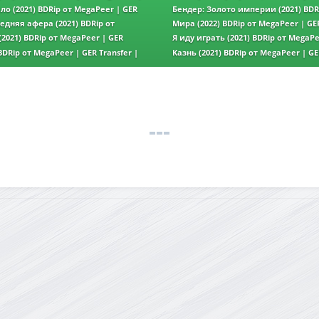
ицензия
GER Transfer | Лицензия
ло (2021) BDRip от MegaPeer | GER
Бендер: Золото империи (2021) BDR
зия
| GER Transfer | Лицензия
едняя афера (2021) BDRip от
Мира (2022) BDRip от MegaPeer | GER
ransfer | Лицензия
Лицензия
021) BDRip от MegaPeer | GER
Я иду играть (2021) BDRip от MegaPe
зия
Transfer | Лицензия
BDRip от MegaPeer | GER Transfer |
Казнь (2021) BDRip от MegaPeer | GE
Лицензия