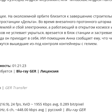
щее. На околоземной орбите близится к завершению строитель
тростанции «Дельта». Во время внезапного протонного шторма
 Землёй и сбой электроники, а работающий в открытом космосе
в не успевает укрыться, врезается в блок станции и застревае
гда он приходит в себя, ИИ-помощник Анна сообщает ему, что ч
ежутся вышедшие из-под контроля контейнеры с гелием.
ность:
01:21:23
ебуется |
Blu-ray GER | Лицензия
p |
GER Transfer
16:9), 24 fps, XviD ~ 1955 Kbps avg, 0.289 bit/pixel
kHz, 6 ch, ~448.00 kbps avg | русский |
Blu-ray GER