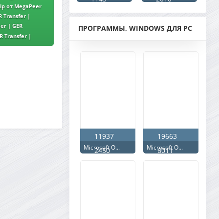
ip от MegaPeer
 Transfer |
er | GER
ПРОГРАММЫ, WINDOWS ДЛЯ PC
R Transfer |
11937
19663
Microsoft O...
Microsoft O...
2450
6011