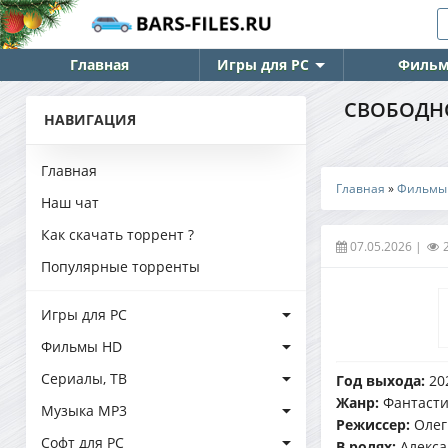
Главная
Игры для PC
Фильм
СВОБОДНОЕ
НАВИГАЦИЯ
Главная
Главная
»
Фильмы
Наш чат
Как скачать торрент ?
07.05.2026
|
Популярные торренты
Игры для PC
Фильмы HD
Сериалы, ТВ
Год выхода:
20
Жанр:
Фантасти
Музыка MP3
Режиссер:
Олег
Софт для PC
В ролях:
Алекса