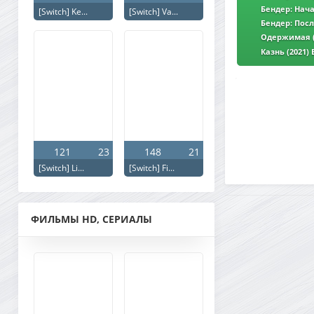
GER Transfer | Л
Бендер: Нача
[Switch] Ke...
[Switch] Va...
Transfer | Лицен
Бендер: Посл
MegaPeer | GER T
Одержимая (2
Transfer | Лицен
Казнь (2021) 
Лицензия
121
23
148
21
[Switch] Li...
[Switch] Fi...
ФИЛЬМЫ HD, СЕРИАЛЫ