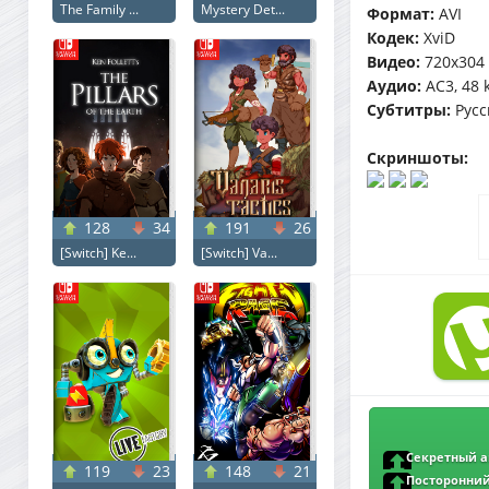
The Family ...
Mystery Det...
Формат:
AVI
Кодек:
XviD
Видео:
720x304 (
Аудио:
AC3, 48 
Субтитры:
Русск
Скриншоты:
128
34
191
26
[Switch] Ke...
[Switch] Va...
Секретный аг
119
23
148
21
Agent (2025) BDRi
Посторонний /