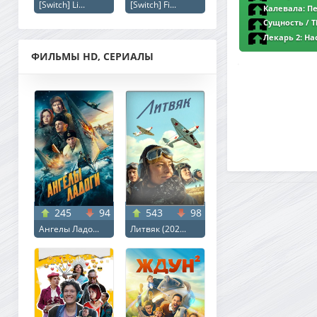
[Switch] Li...
[Switch] Fi...
BDRip от MegaPeer
Калевала: Пе
Kullervo (2026) B
Сущность / Th
версия
MegaPeer | D | Lu
Лекарь 2: На
(2025) BDRip от 
ФИЛЬМЫ HD, СЕРИАЛЫ
245
94
543
98
Ангелы Ладо...
Литвяк (202...