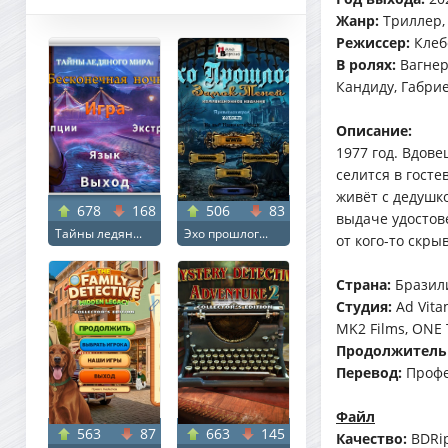
Жанр:
Триллер,
Режиссер:
Клеб
В ролях:
Вагнер
Кандиду, Габри
Описание:
1977 год. Вдов
селится в гост
живёт с дедушк
678
168
506
83
выдаче удостове
Тайны ледян...
Эхо прошлог...
от кого-то скры
Страна:
Бразил
Студия:
Ad Vita
MK2 Films, ONE 
Продолжитель
Перевод:
Профе
Файл
563
87
663
145
Качество:
BDRi