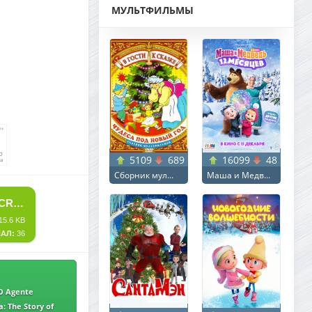
МУЛЬТФИЛЬМЫ
5109
689
16099
48
Сборник мул...
Маша и Медв...
СКАЧАТЬ ТОРРЕНТ СЕКРЕТНЫЙ АГЕНТ / O AGENTE SECRETO / THE SECRET AGENT (2025) BDRIP ОТ MEGAPEER | D | ВЕЛЕС
15.6 KB
АЛ:
36
O Agente
ip | L |
: The Story of