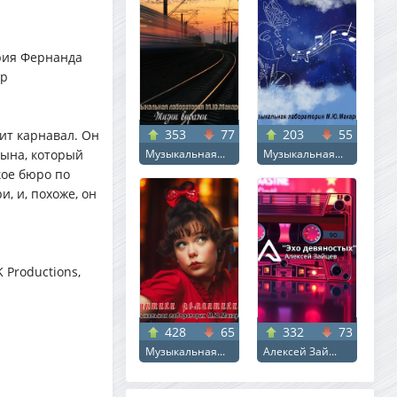
рия Фернанда
ир
353
77
203
55
ит карнавал. Он
сына, который
Музыкальная...
Музыкальная...
кое бюро по
, и, похоже, он
 Productions,
428
65
332
73
Музыкальная...
Алексей Зай...