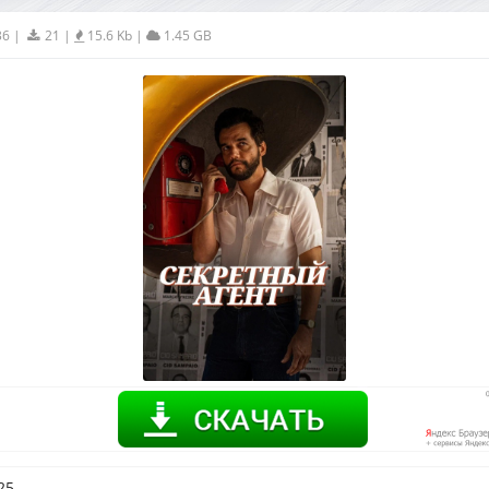
36
|
21
|
15.6 Kb
|
1.45 GB
25