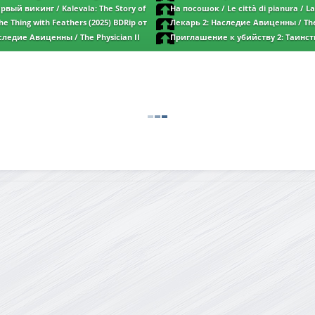
MUZOBOZ
 | D | Велес
Kullervo (2026) BDRip от MegaPeer | D | 
рвый викинг / Kalevala: The Story of
На посошок / Le città di pianura / La
версия
DRip от MegaPeer | D | Велес | Полная
Road (2025) BDRip от MegaPeer | P | Ки
e Thing with Feathers (2025) BDRip от
Лекарь 2: Наследие Авиценны / The 
cky Production
(2025) BDRip от MegaPeer | D | Мосфил
следие Авиценны / The Physician II
Приглашение к убийству 2: Таинс
MegaPeer | D | Мосфильм-Мастер
Murder at the Embassy (2025) BDRip от M
Позитив