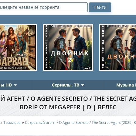
ы HD
Сериалы, ТВ
Музыка 
 АГЕНТ / O AGENTE SECRETO / THE SECRET AG
BDRIP ОТ MEGAPEER | D | ВЕЛЕС
»
Триллеры
»
Секретный агент / O Agente Secreto / The Secret Agent (2025)