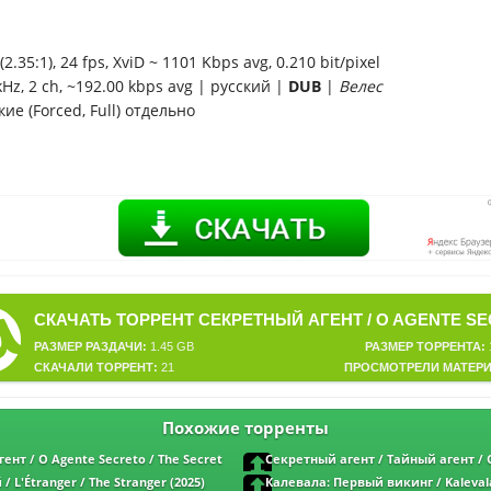
2.35:1), 24 fps, XviD ~ 1101 Kbps avg, 0.210 bit/pixel
kHz, 2 ch, ~192.00 kbps avg | русский |
DUB
|
Велес
ие (Forced, Full) отдельно
РАЗМЕР РАЗДАЧИ:
1.45 GB
РАЗМЕР ТОРРЕНТА:
СКАЧАЛИ ТОРРЕНТ:
21
ПРОСМОТРЕЛИ МАТЕРИ
Похожие торренты
ент / O Agente Secreto / The Secret
Секретный агент / Тайный агент / 
p от MegaPeer | D | Велес
Secreto / The Secret Agent (2025) WEB-DLR
 L'Étranger / The Stranger (2025)
Калевала: Первый викинг / Kalevala