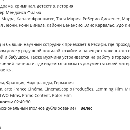
 драма, криминал, детектив, история
ер Мендонса Филью
 Моура, Карлос Франциско, Таня Мария, Роберио Диохенес, Ма
ел Леони, Рони Вийела, Кайони Венансио, Элис Карвальо, Удо К
ец и бывший научный сотрудник приезжает в Ресифи, где проход
евом доме у радушной пожилой хозяйки и навещает маленького 
ой и бабушкой. Также мужчина устраивается на работу в городс
рений личности, где надеется отыскать документы своей матери
вается.
ия, Франция, Нидерланды, Германия
m, arte France Cinéma, CinemaScópio Produções, Lemming Film, MK
TWO Films, Primo Content, Rotor Film
ность:
02:40:30
ссиональный (полное дублирование) |
Велес
p