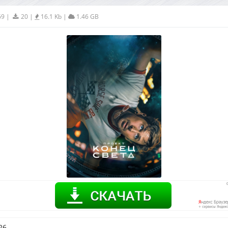
69
|
20
|
16.1 Kb
|
1.46 GB
26