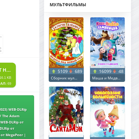
МУЛЬТФИЛЬМЫ
СКАЧАТЬ ТОРРЕНТ ПРОЕКТ «КОНЕЦ СВЕТА» / PROJECT HAIL MARY (2026) WEB-DLRIP ОТ MEGAPEER | IMAX | D | MOVIEDALEN
5109
689
16099
48
Сборник мул...
Маша и Медв...
16.1 KB
АЛ:
69
2023) WEB-DLRip
/ The Adam
etflix
) WEB-DLRip от
DLRip от
p от MegaPeer |