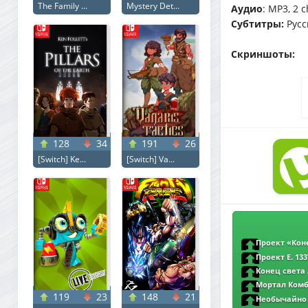
The Family ...
Mystery Det...
Аудио
: MP3, 2 
Субтитры:
Русск
Скриншоты:
128
34
191
26
[Switch] Ke...
[Switch] Va...
Проект «Конец
WEB-DLRip от Meg
Проект E. 133
WEB-DLRip от Meg
Конец света /
MegaPeer | iTune
Мортал Комба
119
23
148
21
DLRip от MegaPeer
Необычайно 