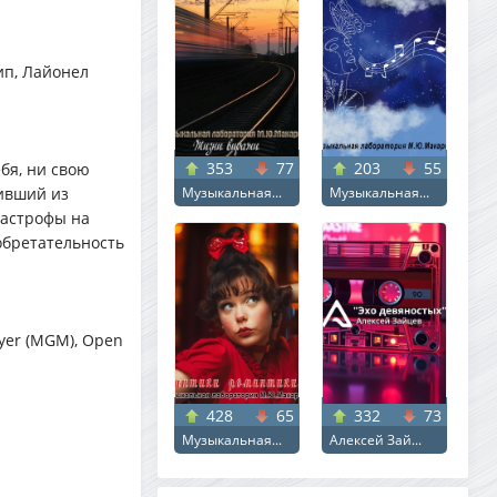
ип, Лайонел
353
77
203
55
бя, ни свою
ивший из
Музыкальная...
Музыкальная...
тастрофы на
обретательность
ayer (MGM), Open
428
65
332
73
Музыкальная...
Алексей Зай...