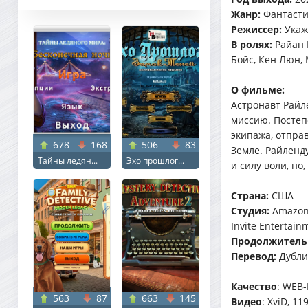
Жанр:
Фантасти
Режиссер:
Укаж
В ролях:
Райан 
Бойс, Кен Люн,
О фильме:
Астронавт Райл
миссию. Постеп
экипажа, отправ
678
168
506
83
Земле. Райленд
Тайны ледян...
Эхо прошлог...
и силу воли, но
Страна:
США
Студия:
Amazon 
Invite Entertain
Продолжитель
Перевод:
Дубл
Качество
: WEB-
563
87
663
145
Видео
: XviD, 11