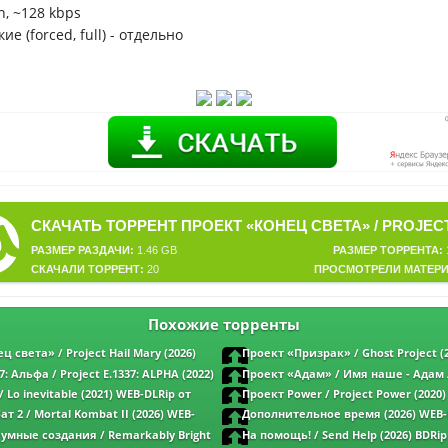
ch, ~128 kbps
ие (forced, full) - отдельно
РАЗМЕР РАЗДАЧИ:
1.46 GB
РАЗМЕР ТОРРЕНТА:
СКАЧАЛИ ТОРРЕНТ:
20
ПРОСМОТРЕЛИ МАТЕРИ
Похожие торренты
 света» / Project Hail Mary (2026)
Проект «Призрак» / Ghost Project (
aPeer | IMAX | D | MovieDalen
от MegaPeer | D
7: Альфа / Project E.1337: ALPHA (2022)
Проект «Адам» / Имя наше - Адам 
aPeer | P
Project (2022) WEB-DLRip от MegaPeer | N
 Lo inevitable (2021) WEB-DLRip от
Проект Power / Project Power (2020
s
MegaPeer | D
т 2 / Mortal Kombat II (2026) WEB-
Дополнительное время (2026) WEB-
 | D | Movie Dubbing
MegaPeer
умные создания / Remarkably Bright
На помощь! / Send Help (2026) BDRi