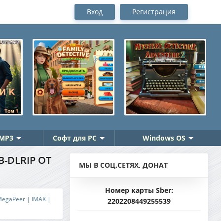
Вход
Регистрация
MP3
Софт для PC
Windows OS
B-DLRIP ОТ
МЫ В СОЦ.СЕТЯХ, ДОНАТ
Номер карты Sber:
 MegaPeer | IMAX |
2202208449255539