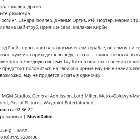
ка, триллер, драма
ите режисера
Гослинг, Сандра Хюллер, Джеймс Ортиз, Рэй Портер, Мэрил Стр
 Милана Вайнтруб, Прия Кансара, Малакай Кирби
енд Грейс просыпается на космическом корабле, не помня ни се
енно мужчина приходит к выводу, что он — единственный выж
ленного в звёздную систему Тау Кита в поисках спасения от ка
у предстоит положиться на свои обширные научные знания, из
, возможно, ему не придётся искать в одиночку.
MGM Studios, General Admission, Lord Miller, Metro-Goldwyn-M
ment, Pascal Pictures, Waypoint Entertainment
ность:
02:36:22
ированный |
MovieDalen
DLRip | IMAX
99 Кбит/с, 720х400