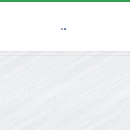
WEB-DLRip от MegaPeer | D | Movie
D | MovieDalen