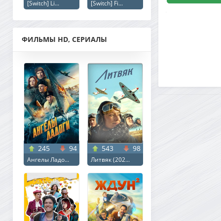
[Switch] Li...
[Switch] Fi...
Creatures (2026) 
Dubbing
ФИЛЬМЫ HD, СЕРИАЛЫ
245
94
543
98
Ангелы Ладо...
Литвяк (202...