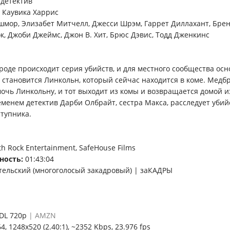
 детектив
 Каувика Харрис
мор, Элизабет Митчелл, Джесси Шрэм, Гаррет Диллахант, Брен
к, Джоби Джеймс, Джон В. Хит, Брюс Дэвис, Тодд Дженкинс
роде происходит серия убийств, и для местного сообщества ос
становится Линкольн, который сейчас находится в коме. Медб
очь Линкольну, и тот выходит из комы и возвращается домой 
еменем детектив Дарби Олбрайт, сестра Макса, расследует убий
тупника.
h Rock Entertainment, SafeHouse Films
ность:
01:43:04
ельский (многоголосый закадровый) | заКАДРЫ
DL 720p
| AMZN
, 1248x520 (2.40:1), ~2352 Kbps, 23.976 fps