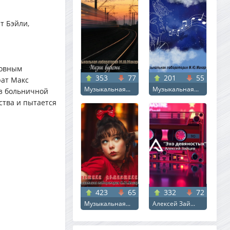
т Бэйли,
новным
353
77
201
55
рат Макс
Музыкальная...
Музыкальная...
из больничной
ства и пытается
423
65
332
72
Музыкальная...
Алексей Зай...