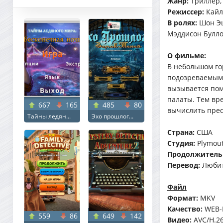
Жанр:
Триллер,
Режиссер:
Кайл
В ролях:
Шон Эш
Мэддисон Булло
О фильме:
В небольшом го
подозреваемым 
вызывается пом
палаты. Тем вр
667
165
485
80
вычислить прес
Тайны ледян...
Эхо прошлог...
Страна:
США
Студия:
Plymout
Продолжитель
Перевод:
Любит
Файл
Формат:
MKV
Качество:
WEB-
559
86
649
142
Видео:
AVC/H.264