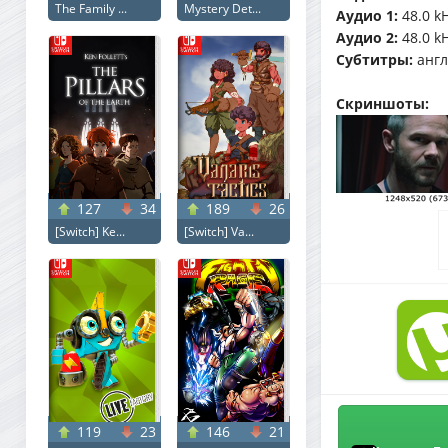
The Family ...
Mystery Det...
Аудио 1:
48.0 kH
Аудио 2:
48.0 kH
Субтитры:
англи
Скриншоты:
127
34
189
26
[Switch] Ke...
[Switch] Va...
119
23
146
21