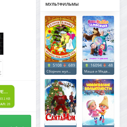
МУЛЬТФИЛЬМЫ
5108
689
16094
48
Сборник мул...
Маша и Медв...
СКАЧАТЬ ТОРРЕНТ ОХОТНИК / THE HUNTSMAN (2026) WEB-DL 720P ОТ NEW-TEAM | L | ЗАКАДРЫ
93.1 KB
АЛ:
28