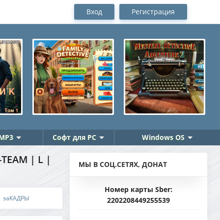
Вход
Регистрация
MP3
Софт для PC
Windows OS
TEAM | L |
МЫ В СОЦ.СЕТЯХ, ДОНАТ
Номер карты Sber:
 | заКАДРЫ
2202208449255539