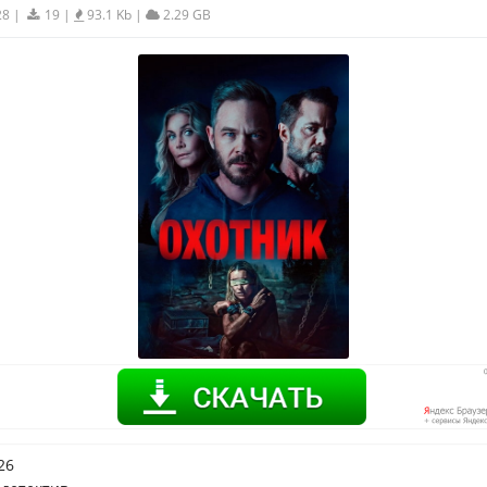
28
|
19
|
93.1 Kb
|
2.29 GB
26