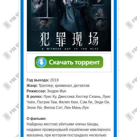
Год выхода:
2019
Жанр:
Триллер, криминал, детектив
Режиссер:
Эндрю Фун
В ролях:
Луис Ку, Джессика Хестер Сюань, Луис
Чхён, Патрик Там, Филип Кюн, Сэм Ли, Энди Он,
Энни Лю, Фиона Сит, Лин Мань-Лун
О фильме:
Найдены жестоко убитыми члены банды,
недавно провернувшей ограбление ювелирного
магазина, при котором пострадало несколько