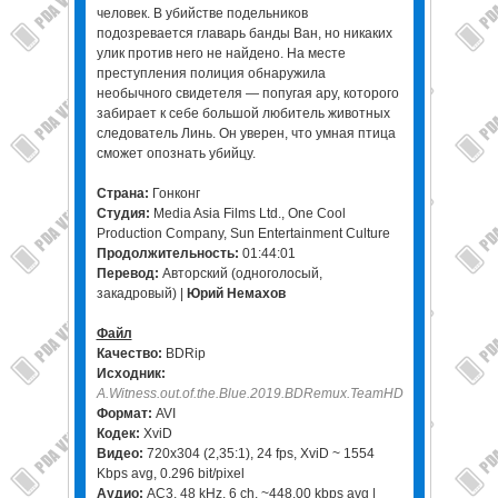
человек. В убийстве подельников
подозревается главарь банды Ван, но никаких
улик против него не найдено. На месте
преступления полиция обнаружила
необычного свидетеля — попугая ару, которого
забирает к себе большой любитель животных
следователь Линь. Он уверен, что умная птица
сможет опознать убийцу.
Страна:
Гонконг
Студия:
Media Asia Films Ltd., One Cool
Production Company, Sun Entertainment Culture
Продолжительность:
01:44:01
Перевод:
Авторский (одноголосый,
закадровый) |
Юрий Немахов
Файл
Качество:
BDRip
Исходник:
A.Witness.out.of.the.Blue.2019.BDRemux.TeamHD
Формат:
AVI
Кодек:
XviD
Видео:
720x304 (2,35:1), 24 fps, XviD ~ 1554
Kbps avg, 0.296 bit/pixel
Аудио:
AC3, 48 kHz, 6 ch, ~448.00 kbps avg |