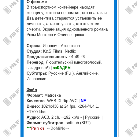
О фильме
:
В транспортном контейнере находят
женщину, которая не помнит, кто она такая.
Два детектива стараются установить ее
личность, а также узнать, кто хочет ее
смерти. Экранизация одноименного романа
Розы Монтеро и Оливье Трюка.
Страна
: Испания, Аргентина
Студия
: K&S Films, Netflix
Продолжительность
: 01:49:26
Перевод
: Любительский (многоголосый,
закадровый) |
заКАДРЫ
Субтитры
: Русские (Full), Английские,
Испанские
Файл
Формат
: Matroska
Качество
: WEB-DLRip-AVC |
NF
Видео
: 1024x436 at 24 fps, x264@L4.1,
~1700 kb/s
Аудио
: AC3, 2 ch, ~192 kb/s - | Русский |
Формат субтитров
: softsub (SRT)
***
Рип от:
-=DoMiNo=-