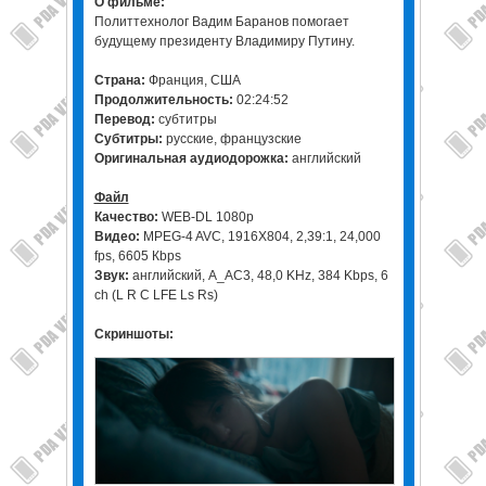
О фильме:
Политтехнолог Вадим Баранов помогает
будущему президенту Владимиру Путину.
Страна:
Франция, США
Продолжительность:
02:24:52
Перевод:
субтитры
Субтитры:
русские, французские
Оригинальная аудиодорожка:
английский
Файл
Качество:
WEB-DL 1080p
Видео:
MPEG-4 AVC, 1916Х804, 2,39:1, 24,000
fps, 6605 Кbps
Звук:
английский, A_AC3, 48,0 KHz, 384 Kbps, 6
ch (L R C LFE Ls Rs)
Скриншоты: