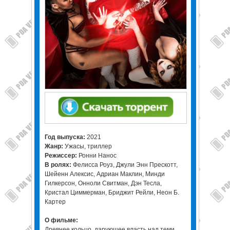
Год выпуска:
2021
Жанр:
Ужасы, триллер
Режиссер:
Ронни Нанос
В ролях:
Фелисса Роуз, Джули Энн Прескотт,
Шейенн Алексис, Адриан Маклин, Минди
Гилкерсон, Онноли Свитман, Дэн Тесла,
Кристал Циммерман, Бриджит Рейли, Неон Б.
Картер
О фильме:
Древнее кольцо, дарующее власть над теми,