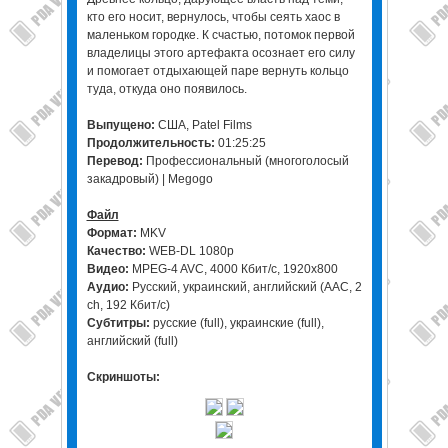
кто его носит, вернулось, чтобы сеять хаос в
маленьком городке. К счастью, потомок первой
владелицы этого артефакта осознает его силу
и помогает отдыхающей паре вернуть кольцо
туда, откуда оно появилось.
Выпущено:
США, Patel Films
Продолжительность:
01:25:25
Перевод:
Профессиональный (многоголосый
закадровый) | Megogo
Файл
Формат:
MKV
Качество:
WEB-DL 1080p
Видео:
MPEG-4 AVC, 4000 Кбит/с, 1920x800
Аудио:
Русский, украинский, английский (AAC, 2
ch, 192 Кбит/с)
Субтитры:
русские (full), украинские (full),
английский (full)
Скриншоты: