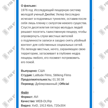
О фильме:
1976 год. Исследующий пещерную систему
молодой ученый Джеймс Уилер бесследно
исчезает в подземных туннелях, оставив после
себя лишь пленку с силуэтом некоего существа.
Спустя десятилетия пятеро молодых людей
решают посетить таинственную пещеру, чтобы
опровергнуть слухи местных жителей
о подлинности записи и заодно снять убойный
контент для собственных социальных сетей.
По легенде местных, нечто, охраняющее свою
территорию, затаскивает в глубокие недра
пещеры любого, кто посмеет потревожить
его покой.
Выпущено:
США
Студия:
Latitude Films, Stillking Films
Продолжительность:
01:30:38
Перевод:
Дублированный |
Official
Файл
Формат:
AVI
Качество:
WEB-DLRip
Видео:
XviD, 1913 Кb/s, 720x304