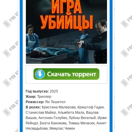
Год выпуска:
2025
Жанр:
Триллер
Режиссер:
Ян Тешител
В ролях:
Кристина Малерова, Криштоф Гадек,
Станислав Майер, Альжбета Мала, Вацлав
Вашак, Антонин Голубек, Лубош Веселый, Иржи
Рейндл, Беата Канокова, Томаш Мечасек, Аннет
Несвадьбова, Микулас Чижек