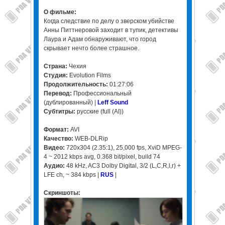
О фильме:
Когда следствие по делу о зверском убийстве
Анны Питтнеровой заходит в тупик, детективы
Лаура и Адам обнаруживают, что город
скрывает нечто более страшное.
Страна:
Чехия
Студия:
Evolution Films
Продолжительность:
01:27:06
Перевод:
Профессиональный
(дублированный) |
Leff Sound
Субтитры:
русские (full (AI))
Формат:
AVI
Качество:
WEB-DLRip
Видео:
720x304 (2.35:1), 25,000 fps, XviD MPEG-
4 ~ 2012 kbps avg, 0.368 bit/pixel, build 74
Аудио:
48 kHz, AC3 Dolby Digital, 3/2 (L,C,R,l,r) +
LFE ch, ~ 384 kbps |
RUS
|
Скриншоты: