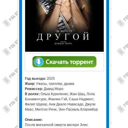
Год выхода:
2025
Жанр:
Ужасы, триллер, драма
Режиссер:
Давид Моро
В ролях:
Ольга Куриленко, Жан Шац, Лола
Бонавентуре, Жаклин Гэй, Саша Наджент,
Филип Шурер, Анж Диало Навасадо, Джули
Маес, Милтон Ричи, Энн-Паскаль Клэрембур
Описание:
После внезапной смерти матери Элис