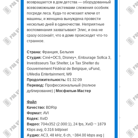
возвращается в дом детства — оборудованный
всевозможными системами слежения особняк
посреди леса. Куда-то исчезают ключи от
машины, и женщина вынуждена провести
несколько дней в одиночестве. Неприятные
воспоминания захватывают Элис, и она не
сразу осознаёт, что в доме происходит что-то
странное.
Страна:
Франция, Бельгия
Студия:
Cinè+OCS, Disney+, Entourage Sofica 3,
Investisseurs Tax Shelter, Le Tax Shelter du
Gouvernement Fédéral de Belgique, uFund,
UMedia Entertainment, W9
Продолжительность:
01:32:09
Перевод:
Профессиональный (полное
дублирование) |
Мосфильм-Мастер
Файл
Качество:
BDRip
Формат:
AVI
Кодек:
XviD
Видео:
704x352 (2.000:1), 24 fps, XviD ~ 1879
Kbps avg, 0.316 bit/pixel
Аудио:
AC3, 48 kHz, 6 ch, ~384.00 kbps avg |