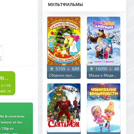
МУЛЬТФИЛЬМЫ
5109
689
16095
48
Сборник мул...
Маша и Медв...
СКАЧАТЬ ТОРРЕНТ ЧАСТНАЯ ЖИЗНЬ / VIE PRIVÉE / A PRIVATE LIFE (2025) BDRIP ОТ DOMINO & СЕЛЕЗЕНЬ | D | CPI FILMS
:
8.7 KB
АЛ:
34
MiNo & селезень
L'amour et les
 | D | CPI Films
 720p от