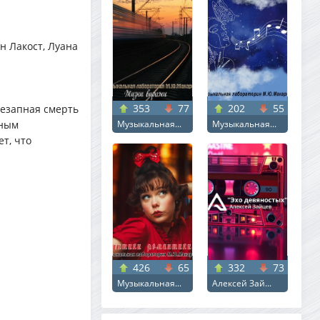
н Лакост, Луана
353
77
202
55
незапная смерть
ьным
Музыкальная...
Музыкальная...
т, что
426
65
332
73
Музыкальная...
Алексей Зай...