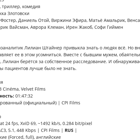
, триллер, комедия
кка Злотовски
Фостер, Даниель Отой, Виржини Эфира, Матьё Амальрик, Венса
рик Вайсман, Аврора Клеман, Ирен Жакоб, Софи Гиймен
оаналитик Лилиан Штайнер привыкла знать о людях всё. Но в
авляет ее в этом усомниться. Вместе с бывшим мужем, обаятел
 Лилиан берётся за собственное расследование. И обнаруживае
ы пациентов лучше было не знать.
ия
3 Cinéma, Velvet Films
ность:
01:47:32
рованный (официальный) | CPI Films
p
t 24 fps, XviD 69, ~1492 kb/s, 0.284 bit/pixel
AC3, 5.1, 448 Kbps | CPI Films |
RUS
|
кие (Forced, full), английские