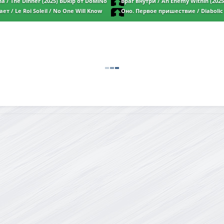
oMiNo & селезень | D | Paragraph
DoMiNo & селезень | D | КинопоискHD
a / The Dinner (2025) BDRip от DoMiNo
Враг внутри / An Enemy Within (2025
 Кипарис
DoMiNo & селезень | L | заКАДРЫ
ет / Le Roi Soleil / No One Will Know
Оно. Первое пришествие / Diabolic 
p от DoMiNo & селезень | D | Марафон
DoMiNo & селезень | D | Lucky Producti