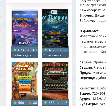
Жанр:
Детектив
Режиссер:
Ребе
В ролях:
Джоди 
Байрами, Фреде
О фильме:
Известный псих
пациентки заст
и невыносимым,
673
167
497
82
некоторые тайн
Тайны ледян...
Эхо прошлог...
Страна:
Франц
Студия:
France 
Продолжитель
Перевод:
Дубли
Качество:
BDRi
Видео:
720x304 a
Аудио:
48 kHz, 
560
86
657
143
Субтитры:
Русс