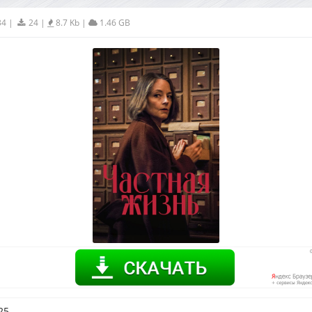
34
|
24
|
8.7 Kb
|
1.46 GB
25