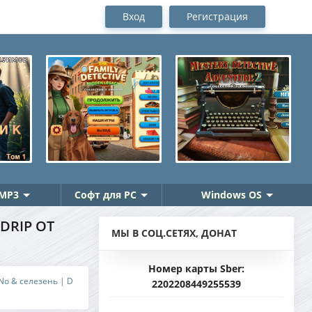
Вход
Регистрация
MP3
Софт для PC
Windows OS
BDRIP ОТ
МЫ В СОЦ.СЕТЯХ, ДОНАТ
Номер карты Sber:
MiNo & селезень | D
2202208449255539