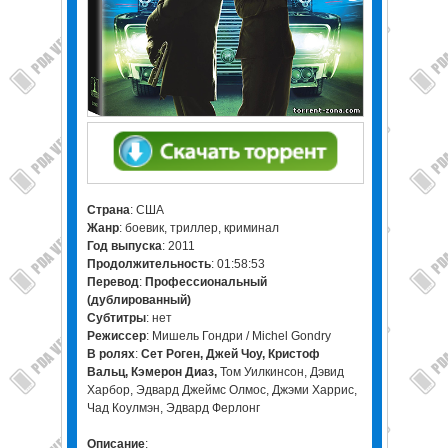
Страна
: США
Жанр
: боевик, триллер, криминал
Год выпуска
: 2011
Продолжительность
: 01:58:53
Перевод
:
Профессиональный
(дублированный)
Cубтитры
: нет
Режиссер
: Мишель Гондри / Michel Gondry
В ролях
:
Сет Роген, Джей Чоу, Кристоф
Вальц, Кэмерон Диаз,
Том Уилкинсон, Дэвид
Харбор, Эдвард Джеймс Олмос, Джэми Харрис,
Чад Коулмэн, Эдвард Ферлонг
Описание
: