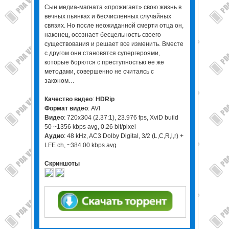
Сын медиа-магната «прожигает» свою жизнь в
вечных пьянках и бесчисленных случайных
связях. Но после неожиданной смерти отца он,
наконец, осознает бесцельность своего
существования и решает все изменить. Вместе
с другом они становятся супергероями,
которые борются с преступностью ее же
методами, совершенно не считаясь с
законом…
Качество видео
:
HDRip
Формат видео
: AVI
Видео
: 720x304 (2.37:1), 23.976 fps, XviD build
50 ~1356 kbps avg, 0.26 bit/pixel
Аудио
: 48 kHz, AC3 Dolby Digital, 3/2 (L,C,R,l,r) +
LFE ch, ~384.00 kbps avg
Скриншоты