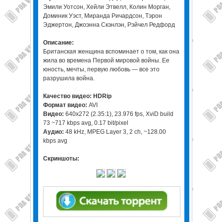
Эмили Уотсон, Хейли Этвелл, Колин Морган,
Доминик Уэст, Миранда Ричардсон, Тэрон
Эджертон, Джоэнна Скэнлэн, Рэйчел Редфорд
Описание:
Британская женщина вспоминает о том, как она
жила во времена Первой мировой войны. Ее
юность, мечты, первую любовь — все это
разрушила война.
Качество видео:
HDRip
Формат видео:
AVI
Видео:
640x272 (2.35:1), 23.976 fps, XviD build
73 ~717 kbps avg, 0.17 bit/pixel
Аудио:
48 kHz, MPEG Layer 3, 2 ch, ~128.00
kbps avg
Скриншоты: