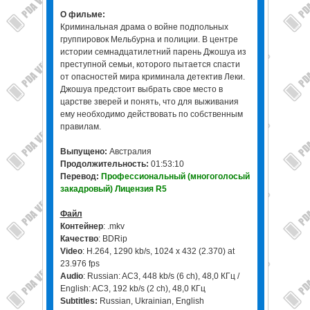
О фильме:
Криминальная драма о войне подпольных
группировок Мельбурна и полиции. В центре
истории семнадцатилетний парень Джошуа из
преступной семьи, которого пытается спасти
от опасностей мира криминала детектив Леки.
Джошуа предстоит выбрать свое место в
царстве зверей и понять, что для выживания
ему необходимо действовать по собственным
правилам.
Выпущено:
Австралия
Продолжительность:
01:53:10
Перевод:
Профессиональный (многоголосый
закадровый) Лицензия R5
Файл
Контейнер
: .mkv
Качество
: BDRip
Video
: H.264, 1290 kb/s, 1024 x 432 (2.370) at
23.976 fps
Audio
: Russian: AC3, 448 kb/s (6 ch), 48,0 КГц /
English: AC3, 192 kb/s (2 ch), 48,0 КГц
Subtitles:
Russian, Ukrainian, English