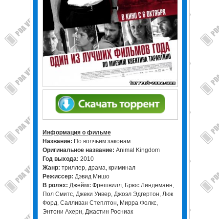
Информация о фильме
Название:
По волчьим законам
Оригинальное название:
Animal Kingdom
Год выхода:
2010
Жанр:
триллер, драма, криминал
Режисcер:
Дэвид Мишо
В ролях:
Джеймс Фрешвилл, Брюс Линдеманн,
Пол Смитс, Джеки Уивер, Джоэл Эдгертон, Люк
Форд, Салливан Степлтон, Мирра Фолкс,
Энтони Ахерн, Джастин Росниак