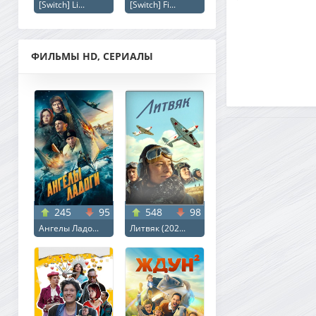
[Switch] Li...
[Switch] Fi...
ФИЛЬМЫ HD, СЕРИАЛЫ
245
95
548
98
Ангелы Ладо...
Литвяк (202...