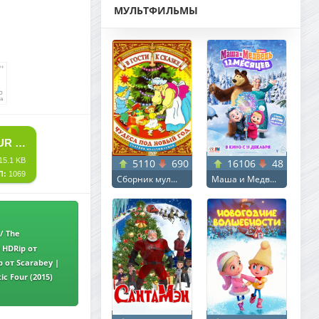
МУЛЬТФИЛЬМЫ
СКАЧАТЬ ТОРРЕНТ Я – ЧЕТВЕРТЫЙ / I AM NUMBER FOUR (2011) HDRIP ОТ SCARABEY
15.1 KB
5110
690
16106
48
Л:
1069
Сборник мул...
Маша и Медв...
/ The
DRip от
 HDRip от
p от Scarabey |
c Four (2015)