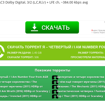
AC3 Dolby Digital, 3/2 (L,C,R,l,r) + LFE ch, ~384.00 kbps avg
РАЗМЕР РАЗДАЧИ:
1.45 GB
РАЗМЕР ТОРРЕНТА:
СКАЧАЛИ ТОРРЕНТ:
506
ПРОСМОТРЕЛИ МАТЕРИА
Похожие торренты
вертый / I Am Number Four from AGR
Щелкунчик и четыре королевства 
) (2011) MP3
Nutcracker and the Four Realms (2018) H
 четыре королевства / The
О чём ещё говорят мужчины (2011)
Scarabey | Лицензия
e Four Realms (2018) HDRip от
Scarabey | Лицензия
ворят мужчины (2011) HDRip от
Механик / The Mechanic (2011) HDRi
нзия
Лицензия
 I Am Wrath (2016) HDRip от Scarabey |
Фантастическая четверка / Fantasti
HDRip от Scarabey | Чистый звук
арь / Ironclad (2011) HDRip от
Тор / Thor (2011) HDRip от Scarabey