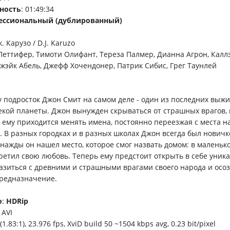
ность
: 01:49:34
ессиональный (дублированный)
ж. Карузо / D.J. Karuzo
 Петтифер, Тимоти Олифант, Тереза Палмер, Дианна Агрон, Кал
жэйк Абель, Джефф Хочендонер, Патрик Сибис, Грег Таунлей
 подросток Джон Смит на самом деле - один из последних выж
екой планеты. Джон вынужден скрываться от страшных врагов,
 ему приходится менять имена, постоянно переезжая с места на
. В разных городках и в разных школах Джон всегда был новичк
нажды он нашел место, которое смог назвать домом: в маленько
ретил свою любовь. Теперь ему предстоит открыть в себе уник
разиться с древними и страшными врагами своего народа и осоз
редназначение.
о
:
HDRip
: AVI
(1.83:1), 23.976 fps, XviD build 50 ~1504 kbps avg, 0.23 bit/pixel