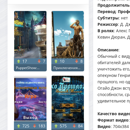
Продолжитель
Перевод
:
Проф
Cубтитры
: нет
Режиссер
: Д. Д
В ролях
: Алекс
Кевин Дюран, Д
Описание
:
Обычный с виду
17
7
10
8
обитателей дал
PuppetShow:...
Приключения...
уничтожить его,
опекуном Генри
прошлого, но од
Огайо Джон вст
способности, с
удивительное п
Качество виде
Формат видео
725
183
575
84
Видео
: 704x384 