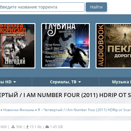
ы HD
Сериалы, ТВ
Музыка 
ЕРТЫЙ / I AM NUMBER FOUR (2011) HDRIP ОТ
»
Новинки Фильмы
»
Я – Четвертый / I Am Number Four (2011) HDRip от Sca
1069
|
506
|
15.1 Kb
|
1.45 GB