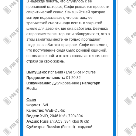
В надежде понять, что случилось с ее
пропавшей матерью, Софи решается провести
спиритический сеанс. Явившийся ей призрак
матери подсказывает, что разгадку ее
трагической смерти надо искать в закрытой
школе для девочек, где она работала. Девушка
отправляется в интернат и обнаруживает, что в
этом заклятом месте не только пропадают
люди, но и обитают призраки. Софи понимает,
что поступление сюда было роковой ошибкой,
но желание найти ответы оказывается сильнее
страха за свою жизнь.
Выпущено:
Испания / Eye Slice Pictures
Продолжительность:
01:20:32
Озвучивание:
Дублированное |
Paragraph
Media
Файл
Формат:
AVI
Качество:
WEB-DLRip
Видео:
XviD, 2046 Kb/s, 720x304
Аудио:
Russian: AC3, 384 Kb/s (6 ch)
Субтитры:
Russian (Forced) - хардсаб