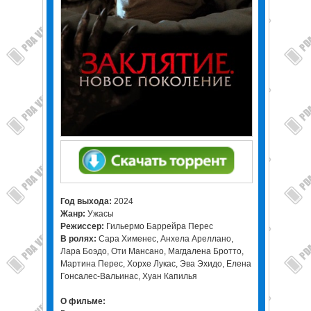
Год выхода:
2024
Жанр:
Ужасы
Режиссер:
Гильермо Баррейра Перес
В ролях:
Сара Хименес, Анхела Ареллано,
Лара Боэдо, Оти Мансано, Магдалена Бротто,
Мартина Перес, Хорхе Лукас, Эва Эхидо, Елена
Гонсалес-Вальинас, Хуан Капилья
О фильме: