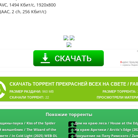
VC, 1494 Кбит/с, 1920x800
AAC, 2 ch, 256 Кбит/с)
РАЗМЕР РАЗДАЧИ:
960 MB
РАЗМЕР ТОРРЕНТА:
СКАЧАЛИ ТОРРЕНТ:
22
ПРОСМОТРЕЛИ МАТЕРИ
Похожие торренты
ины-паука / Kiss of the Spider
Дом на краю леса / House at the Ed
-DL 1080p | D
(2025) WEBRip 1080p | L2
волшебник / The Wizard of the
На краю Арктики / Arctic's Edge (20
 du Kremlin (2025) WEB-DL 1080p | Sub
1080p | P
ете / In Cold Light (2025) WEB-DL
Покушение на Папу Римского / Zam