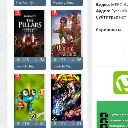
The Family ...
Mystery Det...
Видео:
MPEG-4 A
Аудио:
Русский (
Субтитры:
нет
Скриншоты:
128
34
191
26
[Switch] Ke...
[Switch] Va...
Поцелуй женщ
Woman (2025) WEB
Кремлёвский 
119
23
148
21
Kremlin / Le mage
В холодном св