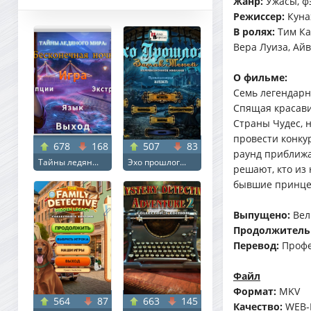
Жанр:
Ужасы, ф
Режиссер:
Куна
В ролях:
Тим Ка
Вера Луиза, Ай
О фильме:
Семь легендарны
Спящая красави
Страны Чудес, н
провести конку
678
168
507
83
раунд приближа
Тайны ледян...
Эхо прошлог...
решают, кто из 
бывшие принцес
Выпущено:
Вели
Продолжитель
Перевод:
Профе
Файл
Формат:
MKV
564
87
663
145
Качество:
WEB-