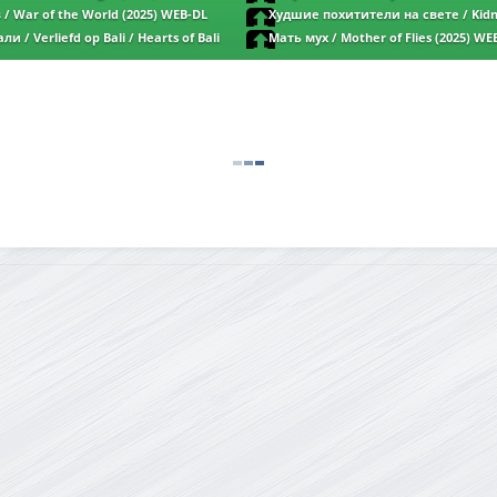
/ Operation Pope (2025) WEB-DL 1080p | L
/ War of the World (2025) WEB-DL
Худшие похитители на свете / Kidn
(2024) WEB-DL 1080p | D | Paragraph Med
и / Verliefd op Bali / Hearts of Bali
Мать мух / Mother of Flies (2025) WEB
80p | D | КинопоискHD
заКАДРЫ