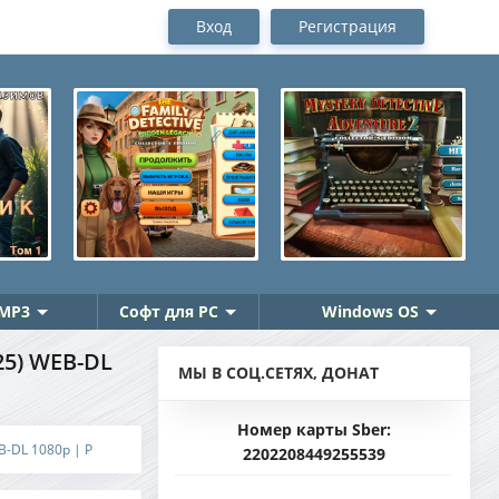
Вход
Регистрация
MP3
Софт для PC
Windows OS
25) WEB-DL
МЫ В СОЦ.СЕТЯХ, ДОНАТ
Номер карты Sber:
EB-DL 1080p | P
2202208449255539