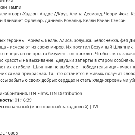
энтези
хан Тампи
ллингворт-Хадсон, Андре Д'Круз, Алина Десмонд, Черри Фокс, К
ви Элизабет Орлебар, Даниэль Рональд, Келли Райан Сэнсон
х героинь - Ариэль, Белль, Алиса, Золушка, Белоснежка, фея Д
ца - исчезают из своих миров. Их похитил Безумный Шляпник, 
о теперь он не просто безумен - он проклят. Чтобы снять закля
рс красоты на выживание. Девушки заперты в старом особняке,
ет их к гибели. Шляпник не выбирает победительницу - участ
них самая прекрасная. Та, что останется в живых, получит свобо
сы забыть о своих добрых сердцах и стать хладнокровными у
кобритания, ITN Films, ITN Distribution
ность:
01:16:39
ссиональный (многоголосый закадровый) | IVI
DL 1080p