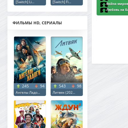
[Switch] Li...
[Switch] Fi...
1080p | D
Война миров 
1080p | L2
Любовь на Бал
(2024) WEB-DL 10
ФИЛЬМЫ HD, СЕРИАЛЫ
245
94
543
98
Ангелы Ладо...
Литвяк (202...