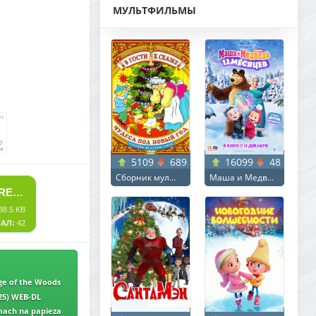
МУЛЬТФИЛЬМЫ
5109
689
16099
48
Сборник мул...
Маша и Медв...
СКАЧАТЬ ТОРРЕНТ ПРЕКРАСНЕЙ ВСЕХ НА СВЕТЕ / FAIREST OF THEM ALL (2025) WEB-DL 1080P | P
38.5 KB
АЛ:
42
ge of the Woods
25) WEB-DL
ach na papieza