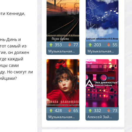
эти Кеннеди,
инь-Динь и
353
77
203
55
тот самый из
Музыкальная...
Музыкальная...
тие, он должен
 где каждый
ницы сами
ду. Но смогут ли
бийцами?
428
65
332
73
Музыкальная...
Алексей Зай...