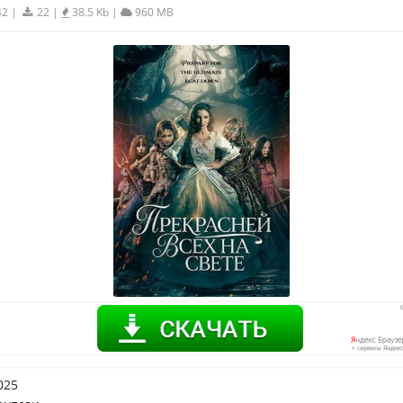
42
|
22
|
38.5 Kb
|
960 MB
025