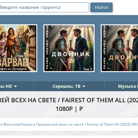
ы HD
Сериалы, ТВ
Музыка 
Й ВСЕХ НА СВЕТЕ / FAIREST OF THEM ALL (20
1080P | P
»
Мистика/Ужасы
»
Прекрасней всех на свете / Fairest of Them All (2025) W