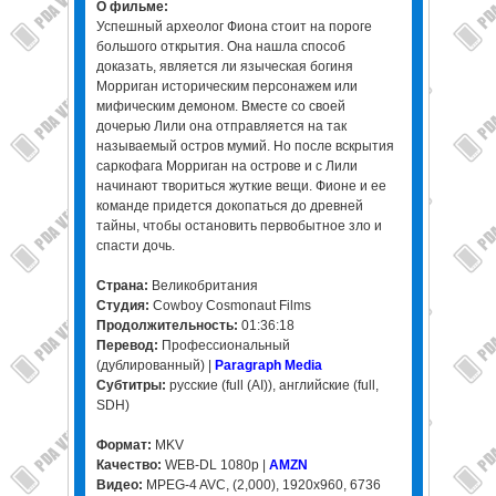
О фильме:
Успешный археолог Фиона стоит на пороге
большого открытия. Она нашла способ
доказать, является ли языческая богиня
Морриган историческим персонажем или
мифическим демоном. Вместе со своей
дочерью Лили она отправляется на так
называемый остров мумий. Но после вскрытия
саркофага Морриган на острове и с Лили
начинают твориться жуткие вещи. Фионе и ее
команде придется докопаться до древней
тайны, чтобы остановить первобытное зло и
спасти дочь.
Страна:
Великобритания
Студия:
Cowboy Cosmonaut Films
Продолжительность:
01:36:18
Перевод:
Профессиональный
(дублированный) |
Paragraph Media
Субтитры:
русские (full (AI)), английские (full,
SDH)
Формат:
MKV
Качество:
WEB-DL 1080p |
AMZN
Видео:
MPEG-4 AVC, (2,000), 1920x960, 6736