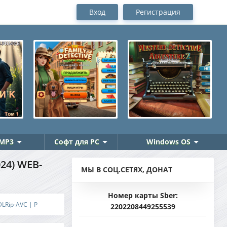
Вход
Регистрация
MP3
Софт для PC
Windows OS
24) WEB-
МЫ В СОЦ.СЕТЯХ, ДОНАТ
Номер карты Sber:
DLRip-AVC | P
2202208449255539