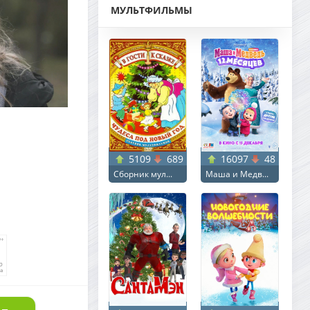
МУЛЬТФИЛЬМЫ
5109
689
16097
48
Сборник мул...
Маша и Медв...