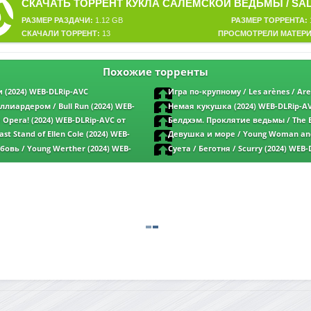
РАЗМЕР РАЗДАЧИ:
1.12 GB
РАЗМЕР ТОРРЕНТА:
СКАЧАЛИ ТОРРЕНТ:
13
ПРОСМОТРЕЛИ МАТЕРИ
Похожие торренты
 (2024) WEB-DLRip-AVC
Игра по-крупному / Les arènes / Are
DLRip-AVC от ELEKTRI4KA | P | Кипарис
ллиардером / Bull Run (2024) WEB-
Немая кукушка (2024) WEB-DLRip-A
No & селезень | D | Lucky Production
 Opera! (2024) WEB-DLRip-AVC от
Белдхэм. Проклятие ведьмы / The B
я версия
WEB-DL 1080p | D | Кипарис
ast Stand of Ellen Cole (2024) WEB-
Девушка и море / Young Woman and 
noRay | P
WEB-DLRip-AVC | P
овь / Young Werther (2024) WEB-
Суета / Беготня / Scurry (2024) WEB
iNo & селезень | D | Paragraph Media
DoMiNo & селезень | D | CPI Films | Л
версия