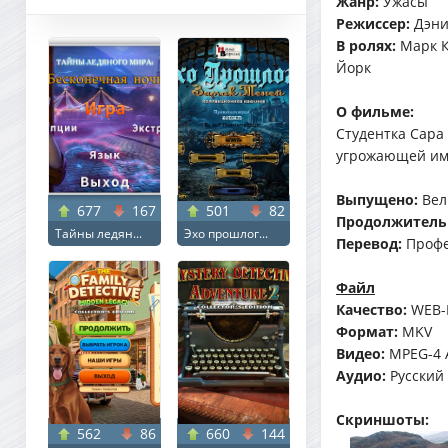
Жанр:
Ужасы
Режиссер:
Дэни
В ролях:
Марк К
Йорк
О фильме:
Студентка Сара
угрожающей им 
Выпущено:
Вел
677
167
501
82
Продолжитель
Тайны ледян...
Эхо прошлог...
Перевод:
Профе
Файл
Качество:
WEB-
Формат:
MKV
Видео:
MPEG-4 A
Аудио:
Русский (
Скриншоты:
562
86
660
144