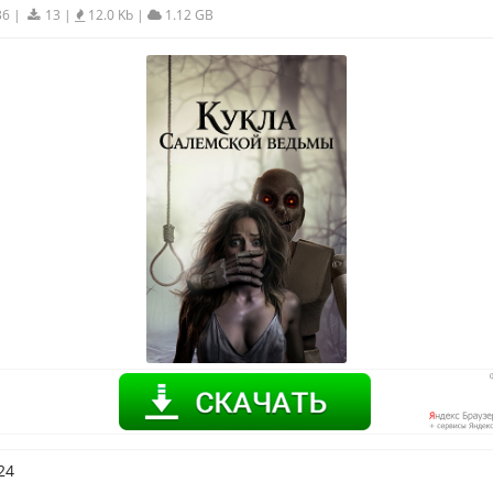
36
|
13
|
12.0 Kb
|
1.12 GB
24