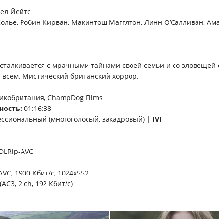
ел Йейтс
олье, Робин Кирван, Макинтош Магглтон, Линн О’Салливан, Ам
 сталкивается с мрачными тайнами своей семьи и со зловещей
всем. Мистический британский хоррор.
икобритания, ChampDog Films
ность:
01:16:38
ссиональный (многоголосый, закадровый) |
IVI
DLRip-AVC
VC, 1900 Кбит/с, 1024x552
AC3, 2 ch, 192 Кбит/с)