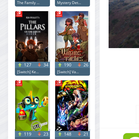
The Family ...
Mystery Det...
127
34
190
26
[Switch] Ke...
[Switch] Va...
119
23
148
21