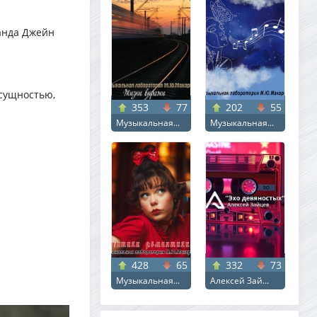
анда Джейн
 сущностью,
353
77
202
55
Музыкальная...
Музыкальная...
428
65
332
73
Музыкальная...
Алексей Зай...