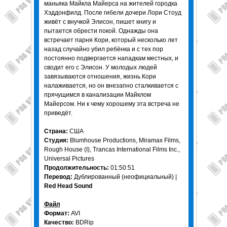
маньяка Майкла Майерса на жителей городка
Хэддонфилд. После гибели дочери Лори Стоуд
живёт с внучкой Элисон, пишет книгу и
пытается обрести покой. Однажды она
встречает парня Кори, который несколько лет
назад случайно убил ребёнка и с тех пор
постоянно подвергается нападкам местных, и
сводит его с Элисон. У молодых людей
завязываются отношения, жизнь Кори
налаживается, но он внезапно сталкивается с
прячущимся в канализации Майклом
Майерсом. Ни к чему хорошему эта встреча не
приведёт.
Страна:
США
Студия:
Blumhouse Productions, Miramax Films,
Rough House (I), Trancas International Films Inc.,
Universal Pictures
Продолжительность:
01:50:51
Перевод:
Дублированный (неофициальный) |
Red Head Sound
Файл
Формат:
AVI
Качество:
BDRip