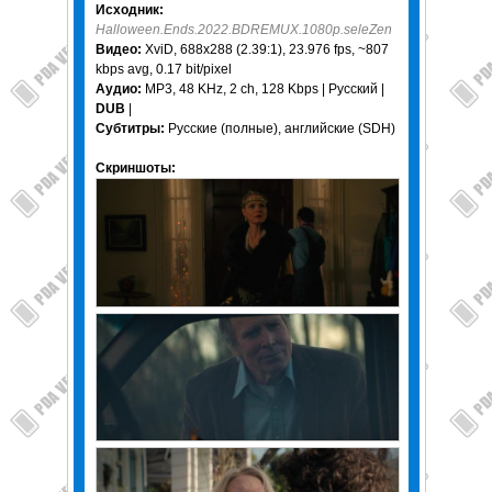
Исходник:
Halloween.Ends.2022.BDREMUX.1080p.seleZen
Видео:
XviD, 688x288 (2.39:1), 23.976 fps, ~807
kbps avg, 0.17 bit/pixel
Аудио:
MP3, 48 KHz, 2 ch, 128 Kbps | Русский |
DUB
|
Субтитры:
Русские (полные), английские (SDH)
Скриншоты: