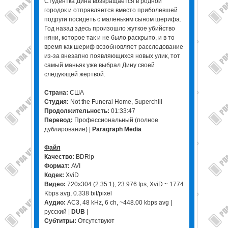
Студентка Дина возвращается в родной
городок и отправляется вместо приболевшей
подруги посидеть с маленьким сыном шерифа.
Год назад здесь произошло жуткое убийство
няни, которое так и не было раскрыто, и в то
время как шериф возобновляет расследование
из-за внезапно появляющихся новых улик, тот
самый маньяк уже выбрал Дину своей
следующей жертвой.
Страна:
США
Студия:
Not the Funeral Home, Superchill
Продолжительность:
01:33:47
Перевод:
Профессиональный (полное
дублирование) |
Paragraph Media
Файл
Качество:
BDRip
Формат:
AVI
Кодек:
XviD
Видео:
720x304 (2.35:1), 23.976 fps, XviD ~ 1774
Kbps avg, 0.338 bit/pixel
Аудио:
AC3, 48 kHz, 6 ch, ~448.00 kbps avg |
русский |
DUB
|
Субтитры:
Отсутствуют