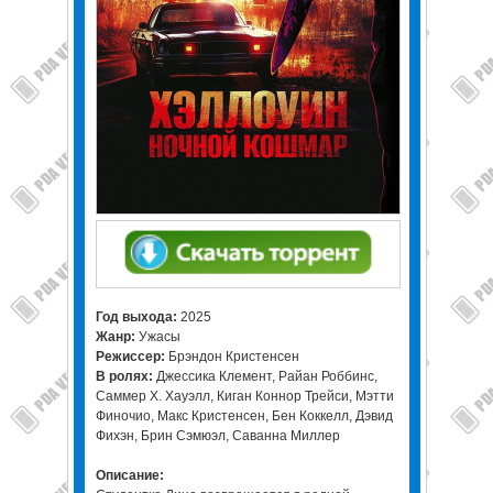
Год выхода:
2025
Жанр:
Ужасы
Режиссер:
Брэндон Кристенсен
В ролях:
Джессика Клемент, Райан Роббинс,
Саммер Х. Хауэлл, Киган Коннор Трейси, Мэтти
Финочио, Макс Кристенсен, Бен Коккелл, Дэвид
Фихэн, Брин Сэмюэл, Саванна Миллер
Описание: