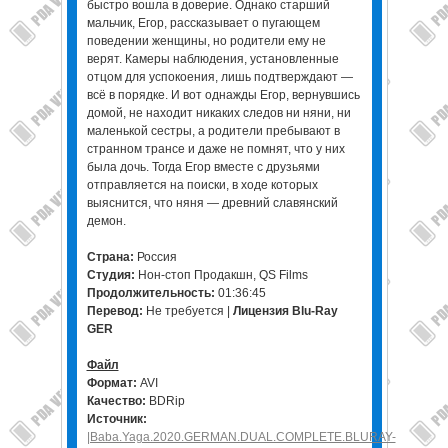
быстро вошла в доверие. Однако старший
мальчик, Егор, рассказывает о пугающем
поведении женщины, но родители ему не
верят. Камеры наблюдения, установленные
отцом для успокоения, лишь подтверждают —
всё в порядке. И вот однажды Егор, вернувшись
домой, не находит никаких следов ни няни, ни
маленькой сестры, а родители пребывают в
странном трансе и даже не помнят, что у них
была дочь. Тогда Егор вместе с друзьями
отправляется на поиски, в ходе которых
выяснится, что няня — древний славянский
демон.
Страна:
Россия
Студия:
Нон-стоп Продакшн, QS Films
Продолжительность:
01:36:45
Перевод:
Не требуется |
Лицензия Blu-Ray
GER
Файл
Формат:
AVI
Качество:
BDRip
Источник:
|Baba.Yaga.2020.GERMAN.DUAL.COMPLETE.BLURAY-