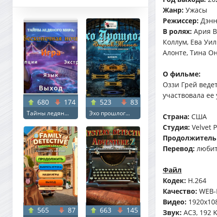
Жанр:
Ужасы
Режиссер:
Дэнн
В ролях:
Ария В
Коллум, Ева Уил
Алонте, Тина О
О фильме:
Оззи Грей веде
участвовала ее
680
174
523
83
Тайны ледян...
Эхо прошлог...
Страна:
США
Студия:
Velvet P
Продолжитель
Перевод:
любит
Файл
Кодек:
H.264
Качество:
WEB-
Видео:
1920x108
565
87
663
145
Звук:
AC3, 192 K