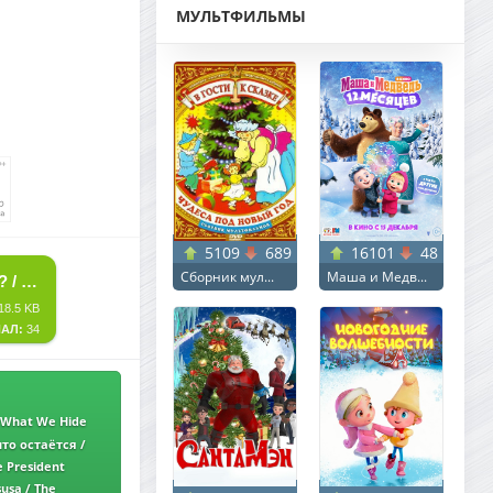
МУЛЬТФИЛЬМЫ
5109
689
16101
48
Сборник мул...
Маша и Медв...
СКАЧАТЬ ТОРРЕНТ ЧТО СЛУЧИЛОСЬ С ДОРОТИ БЕЛЛ? / WHAT HAPPENED TO DOROTHY BELL? (2024) WEB-DL 1080P | L2
18.5 KB
АЛ:
34
/ What We Hide
 заКАДРЫ
то остаётся /
e President
usa / The