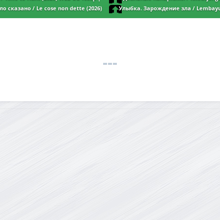
Ultimate Duo (2026) WEB-DL 1080p | L2
ло сказано / Le cose non dette (2026)
Улыбка. Зарождение зла / Lembayu
DL 1080p | D | Lucky Production