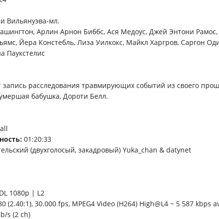
и Вильянуэва-мл.
ашингтон, Арлин Арнон Биббс, Ася Медоус, Джей Энтони Рамос
ьямс, Йера Констебль, Лиза Уилкокс, Майкл Харгров, Саргон Од
на Паукстелис
т запись расследования травмирующих событий из своего прошл
 умершая бабушка, Дороти Белл.
all
ность:
01:20:33
ельский (двухголосый, закадровый) Yuka_chan & datynet
DL 1080p | L2
0 (2.40:1), 30.000 fps, MPEG4 Video (H264) High@L4 ~ 5 587 kbps a
b/s (2 ch)