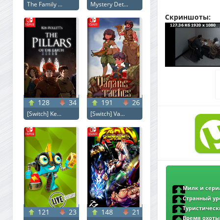
The Family ...
Mystery Det...
Скриншоты:
128
34
191
26
[Switch] Ke...
[Switch] Va...
Милк и сериал
L2
Странный уро
1080p | L2
Туристическ
121
23
148
21
Tourist’s Guide t
Время охоты /