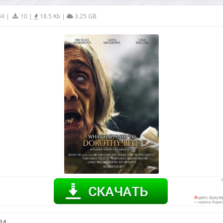
34
|
10
|
18.5 Kb
|
3.25 GB
24