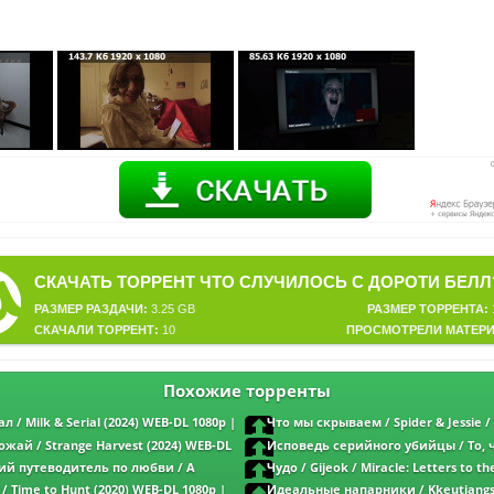
РАЗМЕР РАЗДАЧИ:
3.25 GB
РАЗМЕР ТОРРЕНТА:
СКАЧАЛИ ТОРРЕНТ:
10
ПРОСМОТРЕЛИ МАТЕРИ
Похожие торренты
 / Milk & Serial (2024) WEB-DL 1080p |
Что мы скрываем / Spider & Jessie 
(2025) WEB-DL 1080p от New-Team | L |
жай / Strange Harvest (2024) WEB-DL
Исповедь серийного убийцы / То, ч
What Remains (2022) WEB-DL 1080p | P
ий путеводитель по любви / A
Чудо / Gijeok / Miracle: Letters to th
o Love (2023) WEB-DL 1080p от New-Team
(2021) WEB-DL 1080p | L2
 Time to Hunt (2020) WEB-DL 1080p |
Идеальные напарники / Kkeutjangs