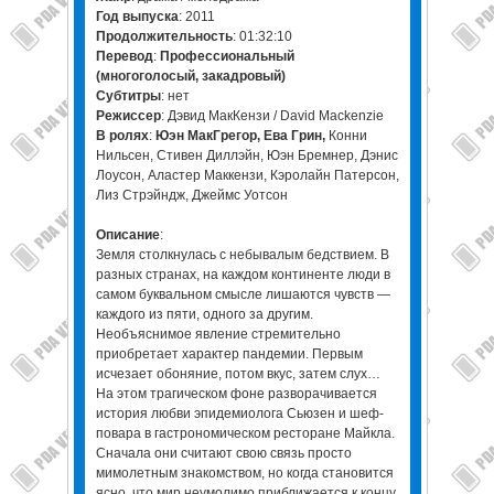
Год выпуска
: 2011
Продолжительность
: 01:32:10
Перевод
:
Профессиональный
(многоголосый, закадровый)
Cубтитры
: нет
Режиссер
: Дэвид МакКензи / David Mackenzie
В ролях
:
Юэн МакГрегор, Ева Грин,
Конни
Нильсен, Стивен Диллэйн, Юэн Бремнер, Дэнис
Лоусон, Аластер Маккензи, Кэролайн Патерсон,
Лиз Стрэйндж, Джеймс Уотсон
Описание
:
Земля столкнулась с небывалым бедствием. В
разных странах, на каждом континенте люди в
самом буквальном смысле лишаются чувств —
каждого из пяти, одного за другим.
Необъяснимое явление стремительно
приобретает характер пандемии. Первым
исчезает обоняние, потом вкус, затем слух…
На этом трагическом фоне разворачивается
история любви эпидемиолога Сьюзен и шеф-
повара в гастрономическом ресторане Майкла.
Сначала они считают свою связь просто
мимолетным знакомством, но когда становится
ясно, что мир неумолимо приближается к концу,