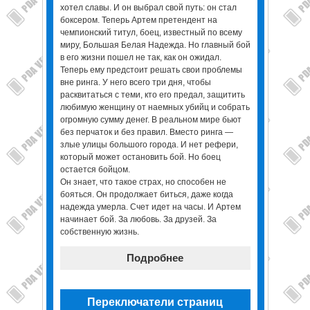
хотел славы. И он выбрал свой путь: он стал
боксером. Теперь Артем претендент на
чемпионский титул, боец, известный по всему
миру, Большая Белая Надежда. Но главный бой
в его жизни пошел не так, как он ожидал.
Теперь ему предстоит решать свои проблемы
вне ринга. У него всего три дня, чтобы
расквитаться с теми, кто его предал, защитить
любимую женщину от наемных убийц и собрать
огромную сумму денег. В реальном мире бьют
без перчаток и без правил. Вместо ринга —
злые улицы большого города. И нет рефери,
который может остановить бой. Но боец
остается бойцом.
Он знает, что такое страх, но способен не
бояться. Он продолжает биться, даже когда
надежда умерла. Счет идет на часы. И Артем
начинает бой. За любовь. За друзей. За
собственную жизнь.
Подробнее
Переключатели страниц