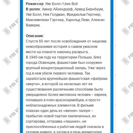
Режиссер
: Уве Болл / Uwe Boll
В ролях
: Авнер Айзендорф, Арвед Бирнбаум,
Уве Болл, Ник Голдман, Фридхельм Гертнер,
Максимилиан Гэртнер, Харольд Леви, Алексис
Ваверка.
Описание
:
Спустя 60 лет после освобождения от нацизма
невообразимая история о самом ужасном
месте на планете наконец раскрыта.
В 1940-ом году на территории Польши, близ
города Освенцим, фашистами был сооружен
крупный концентрационный лагерь. Уже через
год в нем убили первого человека. Так
заработала крупнейшая фашистская «фабрика
смерти», в которой за несколько лет ее
существования различными способами было
умерщвлено более миллиона человек – евреев,
попавших в плен красноармейцев, и просто
неблагонадежных элементов. В фильме
показан один день из «жизни» лагеря –
прибытие новой партии заключенных, их
сортировка, отправка «лишних», не
приспособленных к работам людей сначала в
газовую камеру, а затем и в печь крематория.