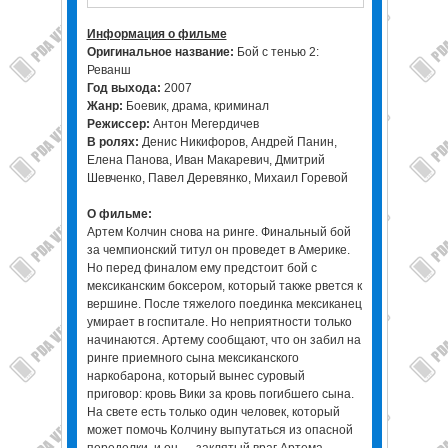
Информация о фильме
Оригинальное название:
Бой с тенью 2:
Реванш
Год выхода:
2007
Жанр:
Боевик, драма, криминал
Режиссер:
Антон Мегердичев
В ролях:
Денис Никифоров, Андрей Панин,
Елена Панова, Иван Макаревич, Дмитрий
Шевченко, Павел Деревянко, Михаил Горевой
О фильме:
Артем Колчин снова на ринге. Финальный бой
за чемпионский титул он проведет в Америке.
Но перед финалом ему предстоит бой с
мексиканским боксером, который также рвется к
вершине. После тяжелого поединка мексиканец
умирает в госпитале. Но неприятности только
начинаются. Артему сообщают, что он забил на
ринге приемного сына мексиканского
наркобарона, который вынес суровый
приговор: кровь Вики за кровь погибшего сына.
На свете есть только один человек, который
может помочь Колчину выпутаться из опасной