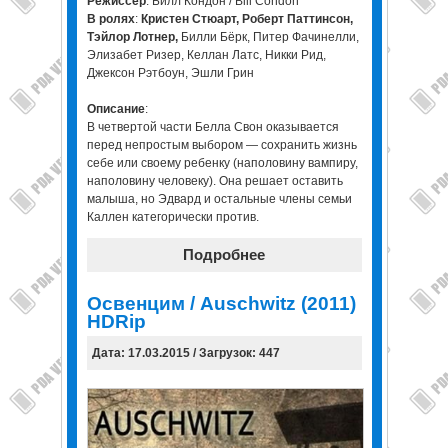
Режиссер
: Билл Кондон / Bill Condon
В ролях
:
Кристен Стюарт, Роберт Паттинсон,
Тэйлор Лотнер,
Билли Бёрк, Питер Фачинелли,
Элизабет Ризер, Келлан Латс, Никки Рид,
Джексон Рэтбоун, Эшли Грин
Описание
:
В четвертой части Белла Свон оказывается
перед непростым выбором — сохранить жизнь
себе или своему ребенку (наполовину вампиру,
наполовину человеку). Она решает оставить
малыша, но Эдвард и остальные члены семьи
Каллен категорически против.
Подробнее
Освенцим / Auschwitz (2011)
HDRip
Дата: 17.03.2015 / Загрузок: 447