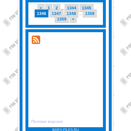
«
1
2
1344
1345
...
1346
1347
1348
1358
...
1359
»
Полная версия
BARS-FILES.RU