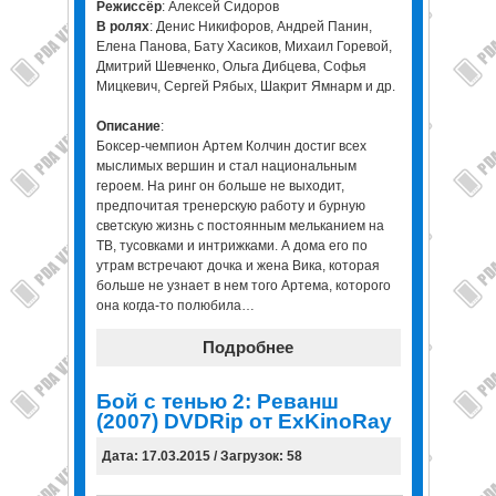
Режиссёр
: Алексей Сидоров
В ролях
: Денис Никифоров, Андрей Панин,
Елена Панова, Бату Хасиков, Михаил Горевой,
Дмитрий Шевченко, Ольга Дибцева, Софья
Мицкевич, Сергей Рябых, Шакрит Ямнарм и др.
Описание
:
Боксер-чемпион Артем Колчин достиг всех
мыслимых вершин и стал национальным
героем. На ринг он больше не выходит,
предпочитая тренерскую работу и бурную
светскую жизнь с постоянным мельканием на
ТВ, тусовками и интрижками. А дома его по
утрам встречают дочка и жена Вика, которая
больше не узнает в нем того Артема, которого
она когда-то полюбила…
Подробнее
Бой с тенью 2: Реванш
(2007) DVDRip от ExKinoRay
Дата: 17.03.2015 / Загрузок: 58