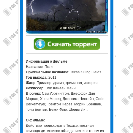
Информация о фильме
Название
: Поля
Оригинальное название
: Texas Killing Fields
Год выхода
: 2011
Жанр
: Триллер, драма, криминал, история
Режиссер
: Эми Канаан Манн
В ролях
: Сэм Уортингтон, Джеффри Дин
Морган, Хлоя Морец, Джессика Честейн, Corie
Berkemeyer, Трентон Перез, Морин Бреннан,
Тони Бентли, Бекки Флю, Шерил Ли...
О фильме
:
Действие происходит в Техасе, местная
команда детективов объединяется с копом из