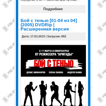
переделки, и он — заклятый враг Артема…
Подробнее
Бой с тенью [01-04 из 04]
(2005) DVDRip |
Расширенная версия
Дата: 17.03.2015 / Загрузок: 892