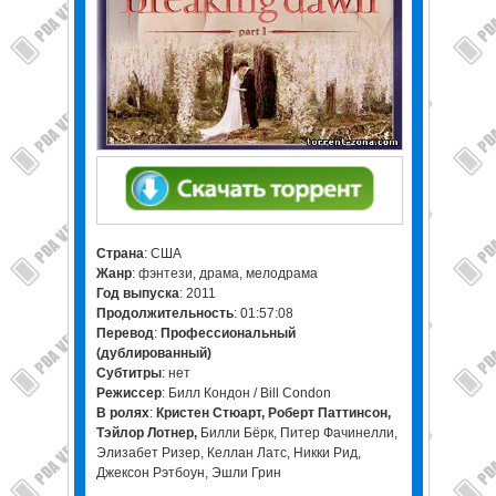
Страна
: США
Жанр
: фэнтези, драма, мелодрама
Год выпуска
: 2011
Продолжительность
: 01:57:08
Перевод
:
Профессиональный
(дублированный)
Cубтитры
: нет
Режиссер
: Билл Кондон / Bill Condon
В ролях
:
Кристен Стюарт, Роберт Паттинсон,
Тэйлор Лотнер,
Билли Бёрк, Питер Фачинелли,
Элизабет Ризер, Келлан Латс, Никки Рид,
Джексон Рэтбоун, Эшли Грин