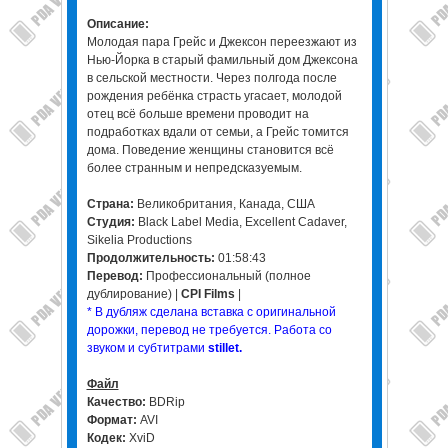
Описание:
Молодая пара Грейс и Джексон переезжают из
Нью-Йорка в старый фамильный дом Джексона
в сельской местности. Через полгода после
рождения ребёнка страсть угасает, молодой
отец всё больше времени проводит на
подработках вдали от семьи, а Грейс томится
дома. Поведение женщины становится всё
более странным и непредсказуемым.
Страна:
Великобритания, Канада, США
Студия:
Black Label Media, Excellent Cadaver,
Sikelia Productions
Продолжительность:
01:58:43
Перевод:
Профессиональный (полное
дублирование) |
CPI Films
|
* В дубляж сделана вставка с оригинальной
дорожки, перевод не требуется. Работа со
звуком и субтитрами
stillet.
Файл
Качество:
BDRip
Формат:
AVI
Кодек:
XviD