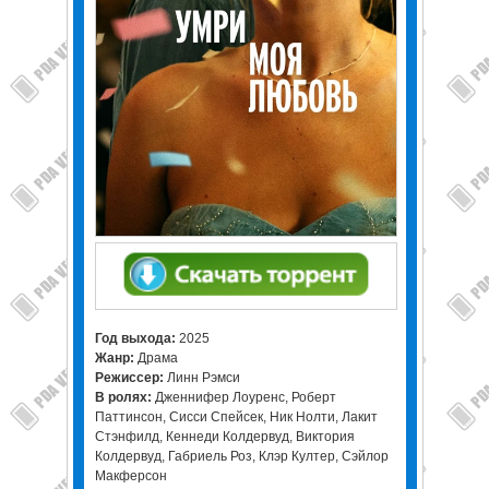
Год выхода:
2025
Жанр:
Драма
Режиссер:
Линн Рэмси
В ролях:
Дженнифер Лоуренс, Роберт
Паттинсон, Сисси Спейсек, Ник Нолти, Лакит
Стэнфилд, Кеннеди Колдервуд, Виктория
Колдервуд, Габриель Роз, Клэр Култер, Сэйлор
Макферсон